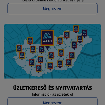
Töltsd ki online kérdőívünket és nyerj!
Megnézem
ÜZLETKERESŐ ÉS NYITVATARTÁS
Információk az üzletekről
Megnézem