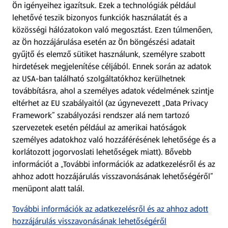
Ön igényeihez igazítsuk.
Ezek a technológiák például
lehetővé teszik bizonyos funkciók használatát és a
Fizetési lehetőségek
közösségi hálózatokon való megosztást. Ezen túlmenően,
az Ön hozzájárulása esetén az Ön böngészési adatait
ALDI utalványok
gyűjtő és elemző sütiket használunk, személyre szabott
hirdetések megjelenítése céljából. Ennek során az adatok
az USA-ban található szolgáltatókhoz kerülhetnek
Árcsökkentés
továbbításra, ahol a személyes adatok védelmének szintje
eltérhet az EU szabályaitól (az úgynevezett „Data Privacy
Adattörlő alkalmazás
Framework” szabályozási rendszer alá nem tartozó
szervezetek esetén például az amerikai hatóságok
Szervizpont
személyes adatokhoz való hozzáférésének lehetősége és a
(új oldalon nyílik meg)
korlátozott jogorvoslati lehetőségek miatt). Bővebb
információt a „További információk az adatkezelésről és az
Fedezz fel minket az interneten!
ahhoz adott hozzájárulás visszavonásának lehetőségéről”
menüpont alatt talál.
Töltsd le az ALDI Magyarország applikációt!
További információk az adatkezelésről és az ahhoz adott
hozzájárulás visszavonásának lehetőségéről