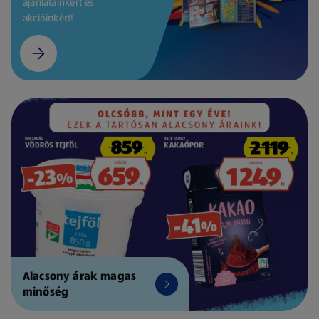
ajánlatainkért és
akcióinkért!
Alacsony árak magas
minőség