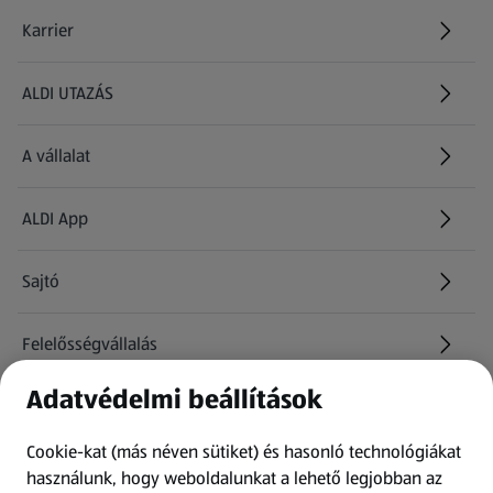
Karrier
(új oldalon nyílik meg)
ALDI UTAZÁS
(új oldalon nyílik meg)
A vállalat
ALDI App
Sajtó
Felelősségvállalás
Adatvédelmi beállítások
Információk
Cookie-kat (más néven sütiket) és hasonló technológiákat
Kérdőív
használunk, hogy weboldalunkat a lehető legjobban az