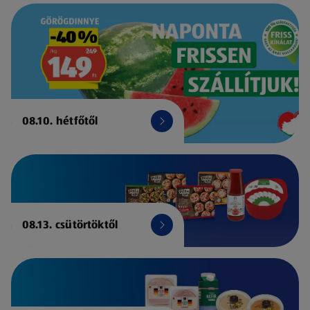
08.10. hétfőtől
08.13. csütörtöktől