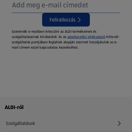
Feliratkozás
Szeretnék e-mailben értesülni az ALDI termékeinek és
szolgáltatásainak kínálatáról, és az
adatkezelési tájékoztató
Hírlevél-
szolgáltatás pontjában foglaltak alapján ezennel hozzájárulok az e-
mail címem ezzel kapcsolatos kezeléséhez.
Láblécmenü - további linkek
ALDI-ról
Szolgáltatások