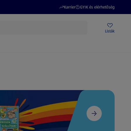
(új oldalon nyílik meg)
(új oldalon nyílik meg)
Karrier
GYIK és elérhetőség
Akciós újságok
ALDI Üzletek
Ajándékkártya
Szervizpont
Listák
DI-m