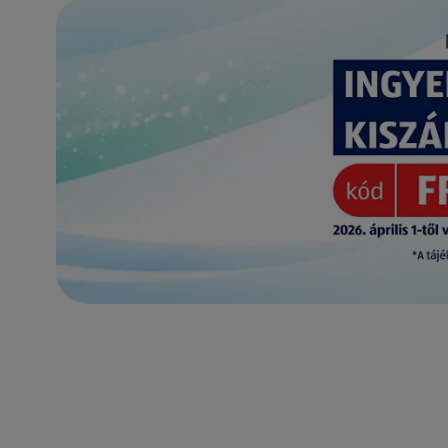
(új oldalon nyílik meg)