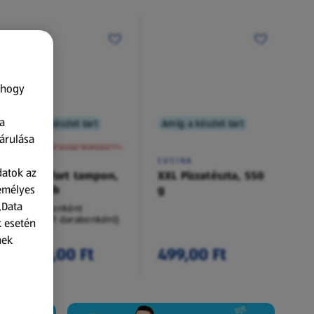
 hogy
a
Amíg a készlet tart
Amíg a készlet tart
XXL
árulása
A termék nem érkezett meg!
O.B.
CUCINA
datok az
Procomfort tampon,
XXL Pizzatészta, 550
zemélyes
54 darab
g
„Data
54 darabonként
(62,94 Ft/1 darabonként)
k esetén
nek
3 399,00 Ft
499,00 Ft