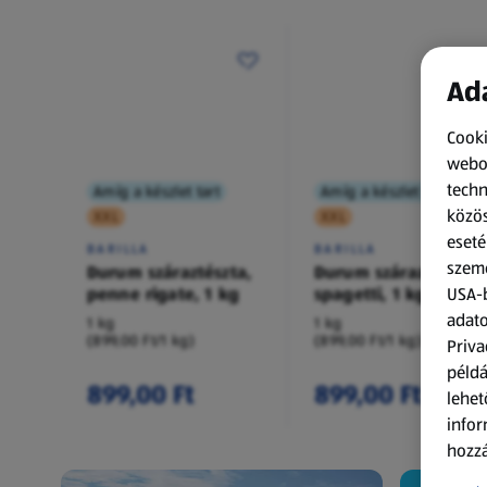
Ada
Cooki
webol
techn
Amíg a készlet tart
Amíg a készlet tart
közös
XXL
XXL
eseté
BARILLA
BARILLA
szemé
Durum száraztészta,
Durum száraztészta,
penne rigate, 1 kg
spagetti, 1 kg
USA-b
adato
1 kg
1 kg
(899,00 Ft/1 kg)
(899,00 Ft/1 kg)
Priva
példá
899,00 Ft
899,00 Ft
lehet
infor
hozzá