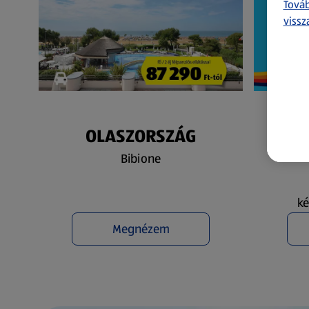
Továb
vissz
OLASZORSZÁG
N
Bibione
ké
Megnézem