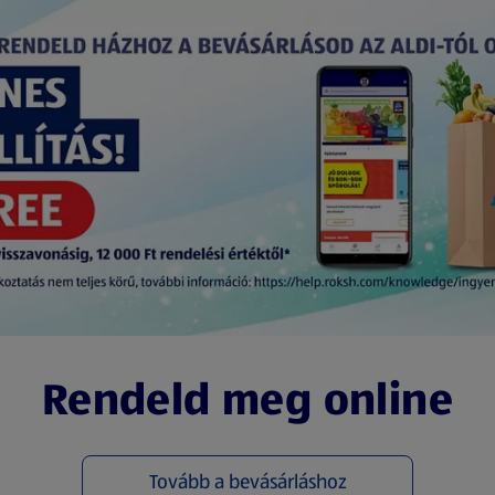
Rendeld meg online
Tovább a bevásárláshoz
(új oldalon nyílik meg)