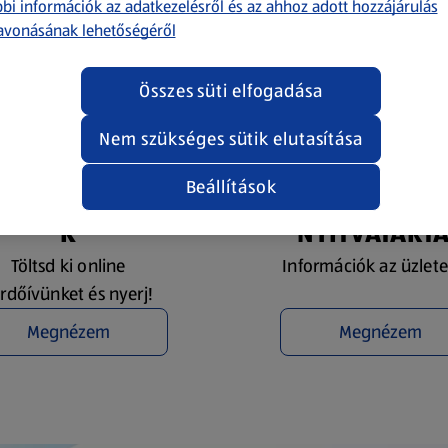
bi információk az adatkezelésről és az ahhoz adott hozzájárulás
avonásának lehetőségéről
Összes süti elfogadása
Nem szükséges sütik elutasítása
Beállítások
YEREMÉNYJÁTÉ
ÜZLETKERESŐ 
K
NYITVATART
Töltsd ki online
Információk az üzlete
rdőívünket és nyerj!
Megnézem
Megnézem