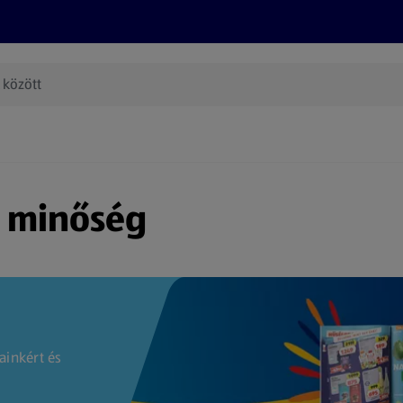
Termékeink
Online bevásárlás
Információk
Az én AL
(új oldalon nyílik meg)
s minőség
ainkért és