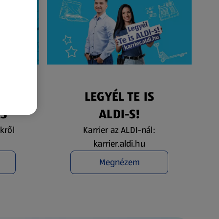
ÉS
LEGYÉL TE IS
ÁS
ALDI-S!
kről
Karrier az ALDI-nál:
karrier.aldi.hu
Megnézem