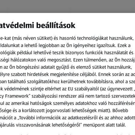
tvédelmi beállítások
e-kat (más néven sütiket) és hasonló technológiákat használunk,
dalunkat a lehető legjobban az Ön igényeihez igazítsuk.
Ezek a
ológiák például lehetővé teszik bizonyos funkciók használatát és 
Amíg a készlet tart
Amíg a készlet tart
ségi hálózatokon való megosztást. Ezen túlmenően, az Ön hozzáj
XXL
XXL
n az Ön böngészési adatait gyűjtő és elemző sütiket használunk,
ACTIMEL
O.B.
lyre szabott hirdetések megjelenítése céljából. Ennek során az a
Actimel joghurtital, 8
Procomfort tampon,
an található szolgáltatókhoz kerülhetnek továbbításra, ahol a s
palack
64 darab
k védelmének szintje eltérhet az EU szabályaitól (az úgynevezett 
0,8 kg
64 darabonként
(1 186,25 Ft/1 kg)
(59,36 Ft/1 darabonként)
cy Framework” szabályozási rendszer alá nem tartozó szervezete
ul az amerikai hatóságok személyes adatokhoz való hozzáférésé
949,00 Ft
3 799,00 Ft
ősége és a korlátozott jogorvoslati lehetőségek miatt). Bővebb
mációt a „További információk az adatkezelésről és az ahhoz adott
járulás visszavonásának lehetőségéről” menüpont alatt talál.