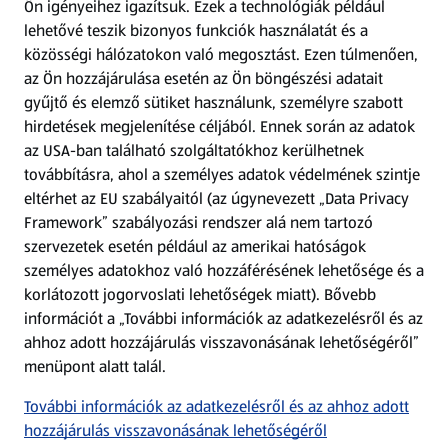
Ön igényeihez igazítsuk.
Ezek a technológiák például
lehetővé teszik bizonyos funkciók használatát és a
Fizetési lehetőségek
közösségi hálózatokon való megosztást. Ezen túlmenően,
az Ön hozzájárulása esetén az Ön böngészési adatait
ALDI utalványok
gyűjtő és elemző sütiket használunk, személyre szabott
hirdetések megjelenítése céljából. Ennek során az adatok
az USA-ban található szolgáltatókhoz kerülhetnek
Árcsökkentés
továbbításra, ahol a személyes adatok védelmének szintje
eltérhet az EU szabályaitól (az úgynevezett „Data Privacy
Adattörlő alkalmazás
Framework” szabályozási rendszer alá nem tartozó
szervezetek esetén például az amerikai hatóságok
Szervizpont
személyes adatokhoz való hozzáférésének lehetősége és a
(új oldalon nyílik meg)
korlátozott jogorvoslati lehetőségek miatt). Bővebb
információt a „További információk az adatkezelésről és az
Fedezz fel minket az interneten!
ahhoz adott hozzájárulás visszavonásának lehetőségéről”
menüpont alatt talál.
Töltsd le az ALDI Magyarország applikációt!
További információk az adatkezelésről és az ahhoz adott
hozzájárulás visszavonásának lehetőségéről