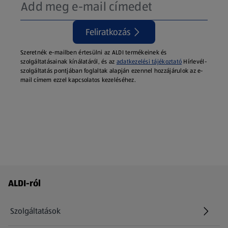
Feliratkozás
Szeretnék e-mailben értesülni az ALDI termékeinek és
szolgáltatásainak kínálatáról, és az
adatkezelési tájékoztató
Hírlevél-
szolgáltatás pontjában foglaltak alapján ezennel hozzájárulok az e-
mail címem ezzel kapcsolatos kezeléséhez.
Láblécmenü - további linkek
ALDI-ról
Szolgáltatások