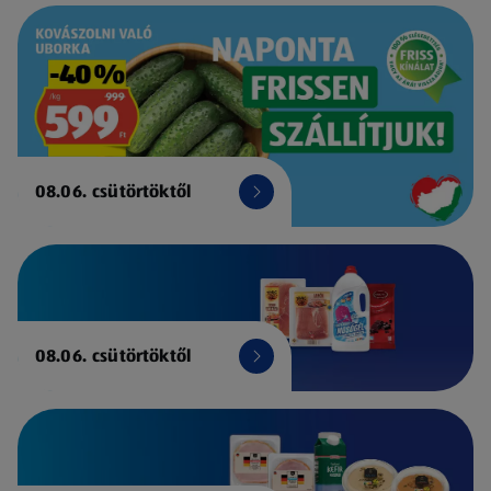
08.06. csütörtöktől
08.06. csütörtöktől