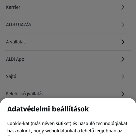
Karrier
(új oldalon nyílik meg)
ALDI UTAZÁS
(új oldalon nyílik meg)
A vállalat
ALDI App
Sajtó
Felelősségvállalás
Adatvédelmi beállítások
Információk
Cookie-kat (más néven sütiket) és hasonló technológiákat
Kérdőív
használunk, hogy weboldalunkat a lehető legjobban az