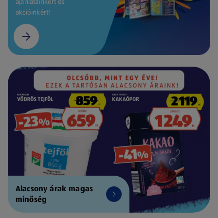
ajánlatainkért és
akcióinkért!
Alacsony árak magas
minőség