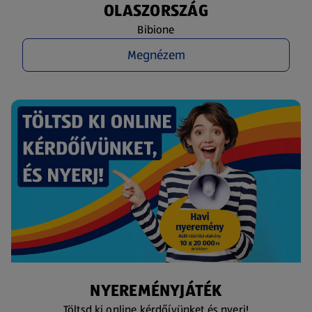
OLASZORSZÁG
Bibione
Megnézem
NYEREMÉNYJÁTÉK
Töltsd ki online kérdőívünket és nyerj!