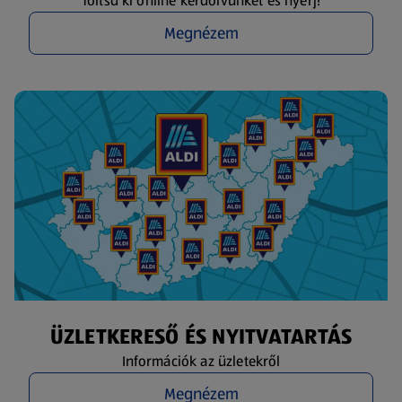
Töltsd ki online kérdőívünket és nyerj!
Megnézem
ÜZLETKERESŐ ÉS NYITVATARTÁS
Információk az üzletekről
Megnézem