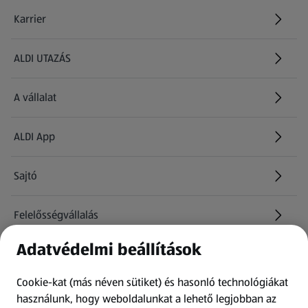
Karrier
(új oldalon nyílik meg)
ALDI UTAZÁS
(új oldalon nyílik meg)
A vállalat
ALDI App
Sajtó
Felelősségvállalás
Adatvédelmi beállítások
Információk
Cookie-kat (más néven sütiket) és hasonló technológiákat
Kérdőív
használunk, hogy weboldalunkat a lehető legjobban az