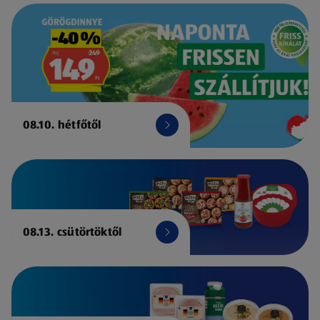
08.10. hétfőtől
08.13. csütörtöktől