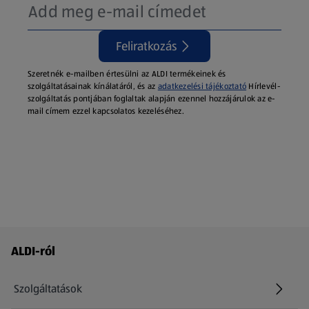
Feliratkozás
Szeretnék e-mailben értesülni az ALDI termékeinek és
szolgáltatásainak kínálatáról, és az
adatkezelési tájékoztató
Hírlevél-
szolgáltatás pontjában foglaltak alapján ezennel hozzájárulok az e-
mail címem ezzel kapcsolatos kezeléséhez.
Láblécmenü - további linkek
ALDI-ról
Szolgáltatások