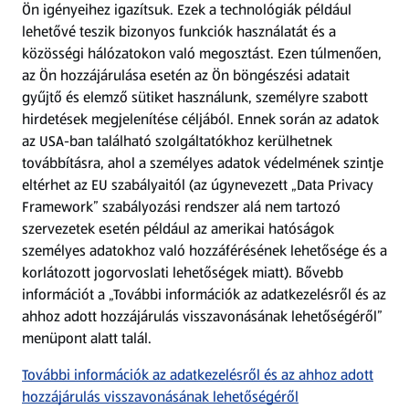
Ön igényeihez igazítsuk.
Ezek a technológiák például
lehetővé teszik bizonyos funkciók használatát és a
Fizetési lehetőségek
közösségi hálózatokon való megosztást. Ezen túlmenően,
az Ön hozzájárulása esetén az Ön böngészési adatait
ALDI utalványok
gyűjtő és elemző sütiket használunk, személyre szabott
hirdetések megjelenítése céljából. Ennek során az adatok
az USA-ban található szolgáltatókhoz kerülhetnek
Árcsökkentés
továbbításra, ahol a személyes adatok védelmének szintje
eltérhet az EU szabályaitól (az úgynevezett „Data Privacy
Adattörlő alkalmazás
Framework” szabályozási rendszer alá nem tartozó
szervezetek esetén például az amerikai hatóságok
Szervizpont
személyes adatokhoz való hozzáférésének lehetősége és a
(új oldalon nyílik meg)
korlátozott jogorvoslati lehetőségek miatt). Bővebb
információt a „További információk az adatkezelésről és az
Fedezz fel minket az interneten!
ahhoz adott hozzájárulás visszavonásának lehetőségéről”
menüpont alatt talál.
Töltsd le az ALDI Magyarország applikációt!
További információk az adatkezelésről és az ahhoz adott
hozzájárulás visszavonásának lehetőségéről