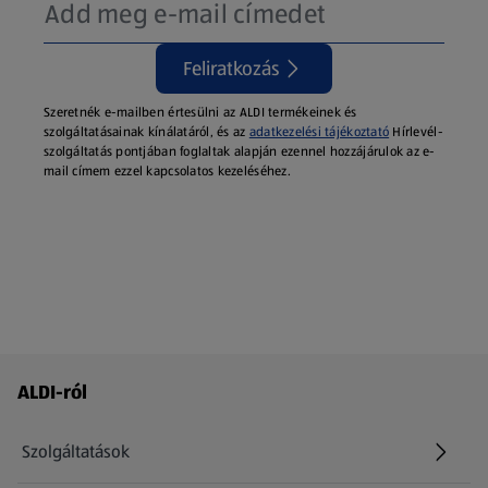
Feliratkozás
Szeretnék e-mailben értesülni az ALDI termékeinek és
szolgáltatásainak kínálatáról, és az
adatkezelési tájékoztató
Hírlevél-
szolgáltatás pontjában foglaltak alapján ezennel hozzájárulok az e-
mail címem ezzel kapcsolatos kezeléséhez.
Láblécmenü - további linkek
ALDI-ról
Szolgáltatások