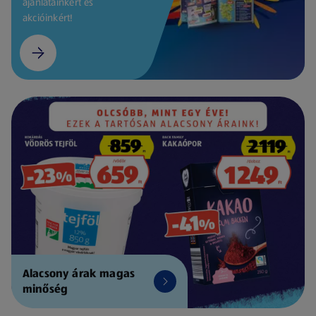
ajánlatainkért és
akcióinkért!
Alacsony árak magas
minőség