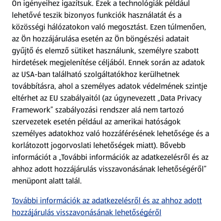
Ön igényeihez igazítsuk.
Ezek a technológiák például
lehetővé teszik bizonyos funkciók használatát és a
Fizetési lehetőségek
közösségi hálózatokon való megosztást. Ezen túlmenően,
az Ön hozzájárulása esetén az Ön böngészési adatait
ALDI utalványok
gyűjtő és elemző sütiket használunk, személyre szabott
hirdetések megjelenítése céljából. Ennek során az adatok
az USA-ban található szolgáltatókhoz kerülhetnek
Árcsökkentés
továbbításra, ahol a személyes adatok védelmének szintje
eltérhet az EU szabályaitól (az úgynevezett „Data Privacy
Adattörlő alkalmazás
Framework” szabályozási rendszer alá nem tartozó
szervezetek esetén például az amerikai hatóságok
Szervizpont
személyes adatokhoz való hozzáférésének lehetősége és a
(új oldalon nyílik meg)
korlátozott jogorvoslati lehetőségek miatt). Bővebb
információt a „További információk az adatkezelésről és az
Fedezz fel minket az interneten!
ahhoz adott hozzájárulás visszavonásának lehetőségéről”
menüpont alatt talál.
Töltsd le az ALDI Magyarország applikációt!
További információk az adatkezelésről és az ahhoz adott
hozzájárulás visszavonásának lehetőségéről