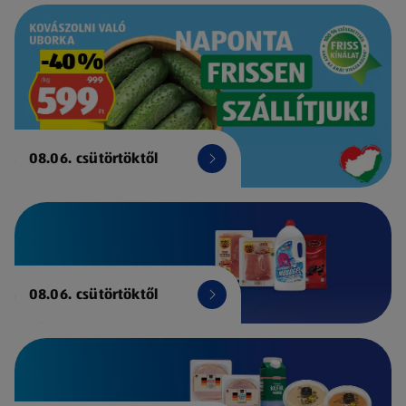
08.06. csütörtöktől
08.06. csütörtöktől