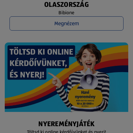
OLASZORSZÁG
Bibione
Megnézem
NYEREMÉNYJÁTÉK
Töltsd ki online kérdőívünket és nyerj!