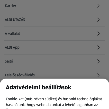
Karrier
(új oldalon nyílik meg)
ALDI UTAZÁS
(új oldalon nyílik meg)
A vállalat
ALDI App
Sajtó
Felelősségvállalás
Adatvédelmi beállítások
Információk
Cookie-kat (más néven sütiket) és hasonló technológiákat
Kérdőív
használunk, hogy weboldalunkat a lehető legjobban az