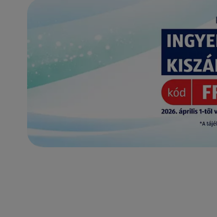
(új oldalon nyílik meg)