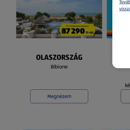
Továb
vissz
OLASZORSZÁG
N
Bibione
ké
Megnézem