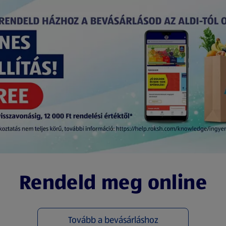
Rendeld meg online
Tovább a bevásárláshoz
(új oldalon nyílik meg)