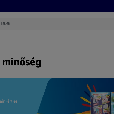
Termékeink
Online bevásárlás
Információk
Az én AL
(új oldalon nyílik meg)
s minőség
ainkért és