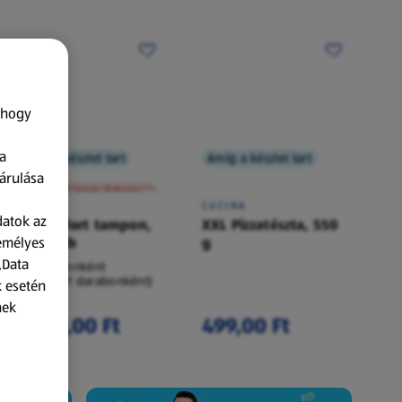
 hogy
a
Amíg a készlet tart
Amíg a készlet tart
XXL
árulása
A termék nem érkezett meg!
O.B.
CUCINA
datok az
Procomfort tampon,
XXL Pizzatészta, 550
zemélyes
54 darab
g
„Data
54 darabonként
(62,94 Ft/1 darabonként)
k esetén
nek
3 399,00 Ft
499,00 Ft