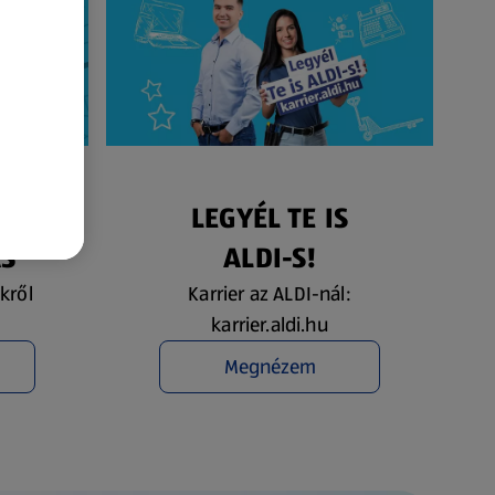
ÉS
LEGYÉL TE IS
ÁS
ALDI-S!
kről
Karrier az ALDI-nál:
karrier.aldi.hu
Megnézem