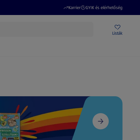
(új oldalon nyílik meg)
(új oldalon nyílik meg)
Karrier
GYIK és elérhetőség
Akciós újságok
ALDI Üzletek
Ajándékkártya
Szervizpont
Listák
DI-m