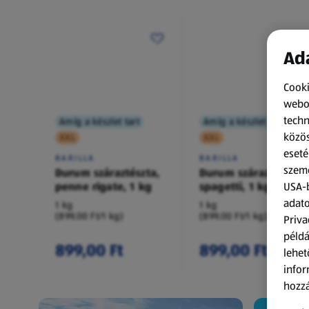
Ada
Cooki
webol
techn
Amíg a készlet tart
Amíg a készlet tart
közös
XXL
XXL
eseté
BARILLA
BARILLA
szemé
Durum száraztészta,
Durum száraztészta,
penne rigate, 1 kg
spagetti, 1 kg
USA-b
adato
1 kg
1 kg
(899,00 Ft/1 kg)
(899,00 Ft/1 kg)
Priva
példá
899,00 Ft
899,00 Ft
lehet
infor
hozzá