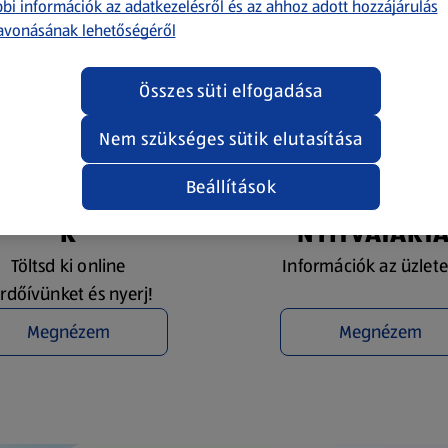
bi információk az adatkezelésről és az ahhoz adott hozzájárulás
avonásának lehetőségéről
Összes süti elfogadása
Nem szükséges sütik elutasítása
Beállítások
YEREMÉNYJÁTÉ
ÜZLETKERESŐ 
K
NYITVATART
Töltsd ki online
Információk az üzlete
rdőívünket és nyerj!
Megnézem
Megnézem