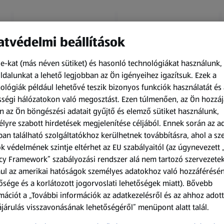
tvédelmi beállítások
e-kat (más néven sütiket) és hasonló technológiákat használunk,
dalunkat a lehető legjobban az Ön igényeihez igazítsuk.
Ezek a
ológiák például lehetővé teszik bizonyos funkciók használatát és 
Amíg a készlet tart
Amíg a készlet tart
ségi hálózatokon való megosztást. Ezen túlmenően, az Ön hozzáj
XXL
XXL
n az Ön böngészési adatait gyűjtő és elemző sütiket használunk,
ACTIMEL
O.B.
lyre szabott hirdetések megjelenítése céljából. Ennek során az a
Actimel joghurtital, 8
Procomfort tampon,
an található szolgáltatókhoz kerülhetnek továbbításra, ahol a s
palack
64 darab
k védelmének szintje eltérhet az EU szabályaitól (az úgynevezett 
0,8 kg
64 darabonként
(1 186,25 Ft/1 kg)
(59,36 Ft/1 darabonként)
cy Framework” szabályozási rendszer alá nem tartozó szervezete
ul az amerikai hatóságok személyes adatokhoz való hozzáférésé
949,00 Ft
3 799,00 Ft
ősége és a korlátozott jogorvoslati lehetőségek miatt). Bővebb
mációt a „További információk az adatkezelésről és az ahhoz adott
járulás visszavonásának lehetőségéről” menüpont alatt talál.