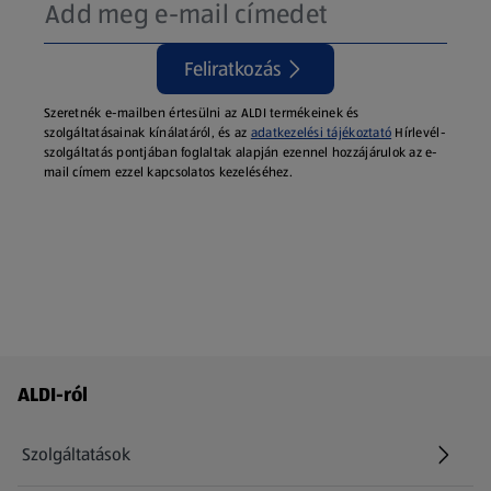
Feliratkozás
Szeretnék e-mailben értesülni az ALDI termékeinek és
szolgáltatásainak kínálatáról, és az
adatkezelési tájékoztató
Hírlevél-
szolgáltatás pontjában foglaltak alapján ezennel hozzájárulok az e-
mail címem ezzel kapcsolatos kezeléséhez.
Láblécmenü - további linkek
ALDI-ról
Szolgáltatások