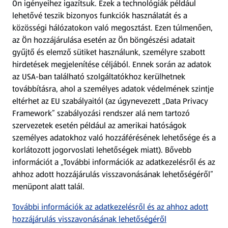
Ön igényeihez igazítsuk.
Ezek a technológiák például
lehetővé teszik bizonyos funkciók használatát és a
Fizetési lehetőségek
közösségi hálózatokon való megosztást. Ezen túlmenően,
az Ön hozzájárulása esetén az Ön böngészési adatait
ALDI utalványok
gyűjtő és elemző sütiket használunk, személyre szabott
hirdetések megjelenítése céljából. Ennek során az adatok
az USA-ban található szolgáltatókhoz kerülhetnek
Árcsökkentés
továbbításra, ahol a személyes adatok védelmének szintje
eltérhet az EU szabályaitól (az úgynevezett „Data Privacy
Adattörlő alkalmazás
Framework” szabályozási rendszer alá nem tartozó
szervezetek esetén például az amerikai hatóságok
Szervizpont
személyes adatokhoz való hozzáférésének lehetősége és a
(új oldalon nyílik meg)
korlátozott jogorvoslati lehetőségek miatt). Bővebb
információt a „További információk az adatkezelésről és az
Fedezz fel minket az interneten!
ahhoz adott hozzájárulás visszavonásának lehetőségéről”
menüpont alatt talál.
Töltsd le az ALDI Magyarország applikációt!
További információk az adatkezelésről és az ahhoz adott
hozzájárulás visszavonásának lehetőségéről