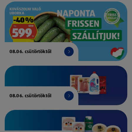
08.06. csütörtöktől
08.06. csütörtöktől