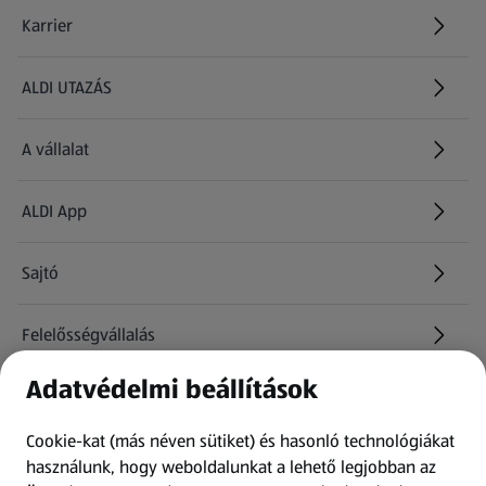
Karrier
(új oldalon nyílik meg)
ALDI UTAZÁS
(új oldalon nyílik meg)
A vállalat
ALDI App
Sajtó
Felelősségvállalás
Adatvédelmi beállítások
Információk
Cookie-kat (más néven sütiket) és hasonló technológiákat
Kérdőív
használunk, hogy weboldalunkat a lehető legjobban az