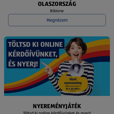
OLASZORSZÁG
Bibione
Megnézem
NYEREMÉNYJÁTÉK
Töltsd ki online kérdőívünket és nyerj!