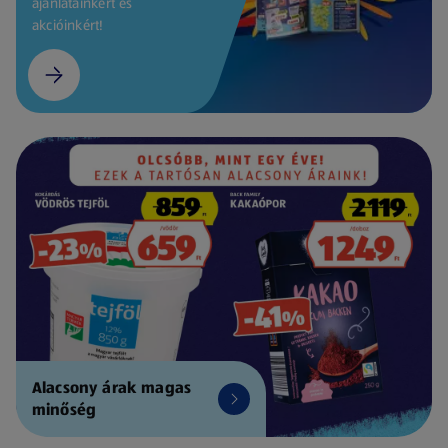
ajánlatainkért és
akcióinkért!
Alacsony árak magas
minőség