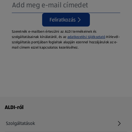
Feliratkozás
Szeretnék e-mailben értesülni az ALDI termékeinek és
szolgáltatásainak kínálatáról, és az
adatkezelési tájékoztató
Hírlevél-
szolgáltatás pontjában foglaltak alapján ezennel hozzájárulok az e-
mail címem ezzel kapcsolatos kezeléséhez.
Láblécmenü - további linkek
ALDI-ról
Szolgáltatások