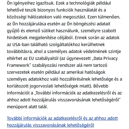
Ön igényeihez igazítsuk.
Ezek a technológiák például
lehetővé teszik bizonyos funkciók használatát és a
Fizetési lehetőségek
közösségi hálózatokon való megosztást. Ezen túlmenően,
az Ön hozzájárulása esetén az Ön böngészési adatait
ALDI utalványok
gyűjtő és elemző sütiket használunk, személyre szabott
hirdetések megjelenítése céljából. Ennek során az adatok
az USA-ban található szolgáltatókhoz kerülhetnek
Árcsökkentés
továbbításra, ahol a személyes adatok védelmének szintje
eltérhet az EU szabályaitól (az úgynevezett „Data Privacy
Adattörlő alkalmazás
Framework” szabályozási rendszer alá nem tartozó
szervezetek esetén például az amerikai hatóságok
Szervizpont
személyes adatokhoz való hozzáférésének lehetősége és a
(új oldalon nyílik meg)
korlátozott jogorvoslati lehetőségek miatt). Bővebb
információt a „További információk az adatkezelésről és az
Fedezz fel minket az interneten!
ahhoz adott hozzájárulás visszavonásának lehetőségéről”
menüpont alatt talál.
Töltsd le az ALDI Magyarország applikációt!
További információk az adatkezelésről és az ahhoz adott
hozzájárulás visszavonásának lehetőségéről