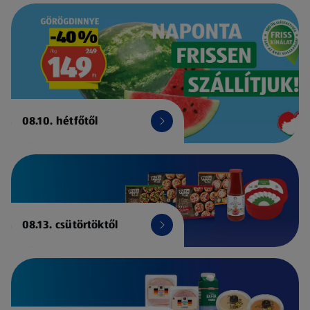
08.10. hétfőtől
08.13. csütörtöktől