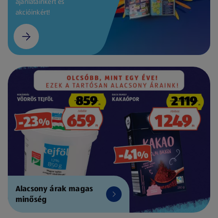
ajánlatainkért és
akcióinkért!
Alacsony árak magas
minőség