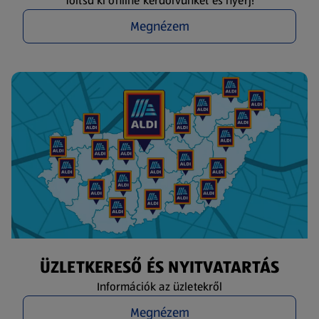
Töltsd ki online kérdőívünket és nyerj!
Megnézem
ÜZLETKERESŐ ÉS NYITVATARTÁS
Információk az üzletekről
Megnézem