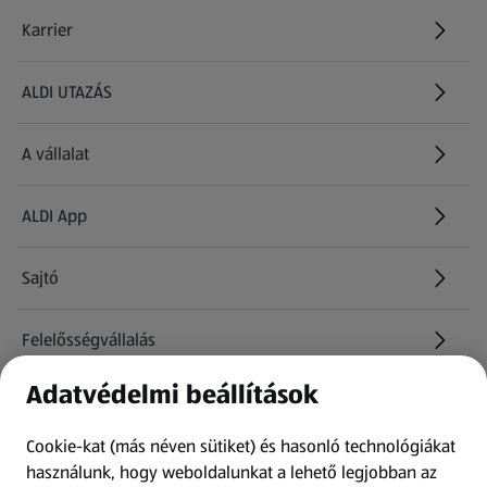
Karrier
(új oldalon nyílik meg)
ALDI UTAZÁS
(új oldalon nyílik meg)
A vállalat
ALDI App
Sajtó
Felelősségvállalás
Adatvédelmi beállítások
Információk
Cookie-kat (más néven sütiket) és hasonló technológiákat
Kérdőív
használunk, hogy weboldalunkat a lehető legjobban az