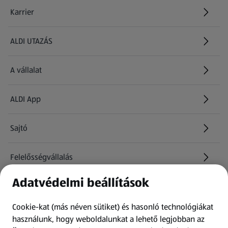
Karrier
(új oldalon nyílik meg)
ALDI UTAZÁS
(új oldalon nyílik meg)
A vállalat
ALDI App
Sajtó
Felelősségvállalás
Adatvédelmi beállítások
Információk
Cookie-kat (más néven sütiket) és hasonló technológiákat
Kérdőív
használunk, hogy weboldalunkat a lehető legjobban az