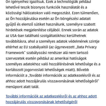
Ön igényeihez igazítsuk.
Ezek a technológiák például
lehetővé teszik bizonyos funkciók használatát és a
Fizetési lehetőségek
közösségi hálózatokon való megosztást. Ezen túlmenően,
az Ön hozzájárulása esetén az Ön böngészési adatait
ALDI utalványok
gyűjtő és elemző sütiket használunk, személyre szabott
hirdetések megjelenítése céljából. Ennek során az adatok
az USA-ban található szolgáltatókhoz kerülhetnek
Árcsökkentés
továbbításra, ahol a személyes adatok védelmének szintje
eltérhet az EU szabályaitól (az úgynevezett „Data Privacy
Adattörlő alkalmazás
Framework” szabályozási rendszer alá nem tartozó
szervezetek esetén például az amerikai hatóságok
Szervizpont
személyes adatokhoz való hozzáférésének lehetősége és a
(új oldalon nyílik meg)
korlátozott jogorvoslati lehetőségek miatt). Bővebb
információt a „További információk az adatkezelésről és az
Fedezz fel minket az interneten!
ahhoz adott hozzájárulás visszavonásának lehetőségéről”
menüpont alatt talál.
Töltsd le az ALDI Magyarország applikációt!
További információk az adatkezelésről és az ahhoz adott
hozzájárulás visszavonásának lehetőségéről