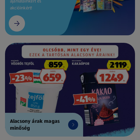
ajánlatainkért és
akcióinkért!
Alacsony árak magas
minőség