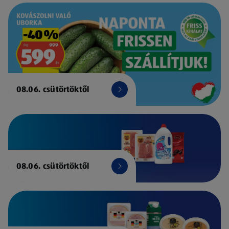
08.06. csütörtöktől
08.06. csütörtöktől