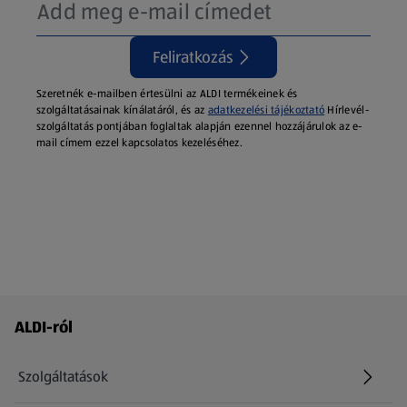
Feliratkozás
Szeretnék e-mailben értesülni az ALDI termékeinek és
szolgáltatásainak kínálatáról, és az
adatkezelési tájékoztató
Hírlevél-
szolgáltatás pontjában foglaltak alapján ezennel hozzájárulok az e-
mail címem ezzel kapcsolatos kezeléséhez.
Láblécmenü - további linkek
ALDI-ról
Szolgáltatások