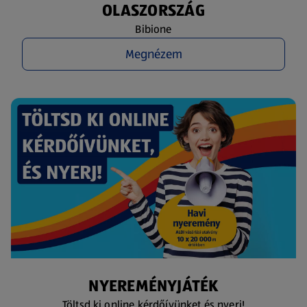
OLASZORSZÁG
Bibione
Megnézem
NYEREMÉNYJÁTÉK
Töltsd ki online kérdőívünket és nyerj!