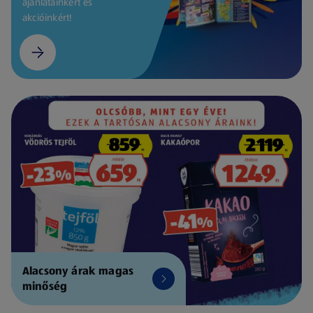
ajánlatainkért és
akcióinkért!
Alacsony árak magas
minőség