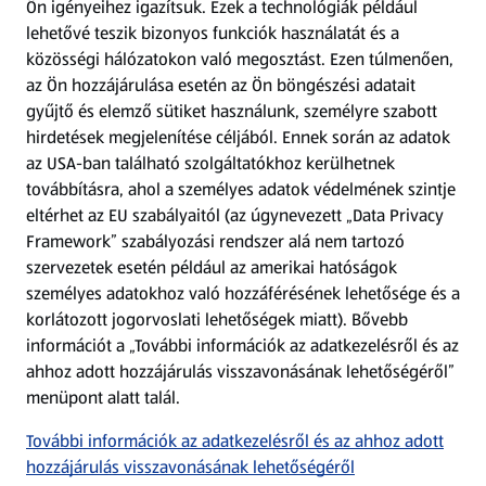
Ön igényeihez igazítsuk.
Ezek a technológiák például
lehetővé teszik bizonyos funkciók használatát és a
Fizetési lehetőségek
közösségi hálózatokon való megosztást. Ezen túlmenően,
az Ön hozzájárulása esetén az Ön böngészési adatait
ALDI utalványok
gyűjtő és elemző sütiket használunk, személyre szabott
hirdetések megjelenítése céljából. Ennek során az adatok
az USA-ban található szolgáltatókhoz kerülhetnek
Árcsökkentés
továbbításra, ahol a személyes adatok védelmének szintje
eltérhet az EU szabályaitól (az úgynevezett „Data Privacy
Adattörlő alkalmazás
Framework” szabályozási rendszer alá nem tartozó
szervezetek esetén például az amerikai hatóságok
Szervizpont
személyes adatokhoz való hozzáférésének lehetősége és a
(új oldalon nyílik meg)
korlátozott jogorvoslati lehetőségek miatt). Bővebb
információt a „További információk az adatkezelésről és az
Fedezz fel minket az interneten!
ahhoz adott hozzájárulás visszavonásának lehetőségéről”
menüpont alatt talál.
Töltsd le az ALDI Magyarország applikációt!
További információk az adatkezelésről és az ahhoz adott
hozzájárulás visszavonásának lehetőségéről