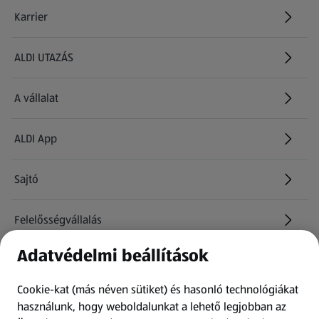
Karrier
(új oldalon nyílik meg)
ALDI UTAZÁS
(új oldalon nyílik meg)
A vállalat
ALDI App
Sajtó
Felelősségvállalás
Adatvédelmi beállítások
Információk
Cookie-kat (más néven sütiket) és hasonló technológiákat
Kérdőív
használunk, hogy weboldalunkat a lehető legjobban az