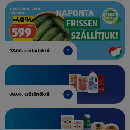
08.06. csütörtöktől
08.06. csütörtöktől