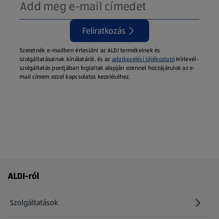
Feliratkozás
Szeretnék e-mailben értesülni az ALDI termékeinek és
szolgáltatásainak kínálatáról, és az
adatkezelési tájékoztató
Hírlevél-
szolgáltatás pontjában foglaltak alapján ezennel hozzájárulok az e-
mail címem ezzel kapcsolatos kezeléséhez.
Láblécmenü - további linkek
ALDI-ról
Szolgáltatások