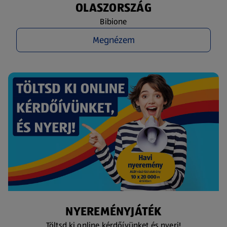
OLASZORSZÁG
Bibione
Megnézem
NYEREMÉNYJÁTÉK
Töltsd ki online kérdőívünket és nyerj!