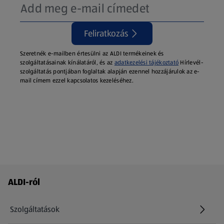
Feliratkozás
Szeretnék e-mailben értesülni az ALDI termékeinek és
szolgáltatásainak kínálatáról, és az
adatkezelési tájékoztató
Hírlevél-
szolgáltatás pontjában foglaltak alapján ezennel hozzájárulok az e-
mail címem ezzel kapcsolatos kezeléséhez.
Láblécmenü - további linkek
ALDI-ról
Szolgáltatások