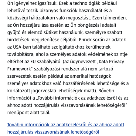
Ön igényeihez igazítsuk.
Ezek a technológiák például
lehetővé teszik bizonyos funkciók használatát és a
Fizetési lehetőségek
közösségi hálózatokon való megosztást. Ezen túlmenően,
az Ön hozzájárulása esetén az Ön böngészési adatait
ALDI utalványok
gyűjtő és elemző sütiket használunk, személyre szabott
hirdetések megjelenítése céljából. Ennek során az adatok
az USA-ban található szolgáltatókhoz kerülhetnek
Árcsökkentés
továbbításra, ahol a személyes adatok védelmének szintje
eltérhet az EU szabályaitól (az úgynevezett „Data Privacy
Adattörlő alkalmazás
Framework” szabályozási rendszer alá nem tartozó
szervezetek esetén például az amerikai hatóságok
Szervizpont
személyes adatokhoz való hozzáférésének lehetősége és a
(új oldalon nyílik meg)
korlátozott jogorvoslati lehetőségek miatt). Bővebb
információt a „További információk az adatkezelésről és az
Fedezz fel minket az interneten!
ahhoz adott hozzájárulás visszavonásának lehetőségéről”
menüpont alatt talál.
Töltsd le az ALDI Magyarország applikációt!
További információk az adatkezelésről és az ahhoz adott
hozzájárulás visszavonásának lehetőségéről