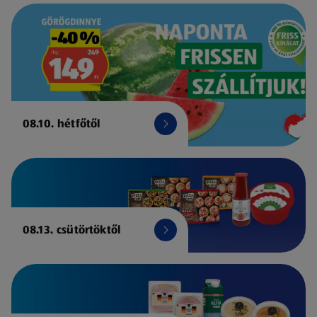
08.10. hétfőtől
08.13. csütörtöktől