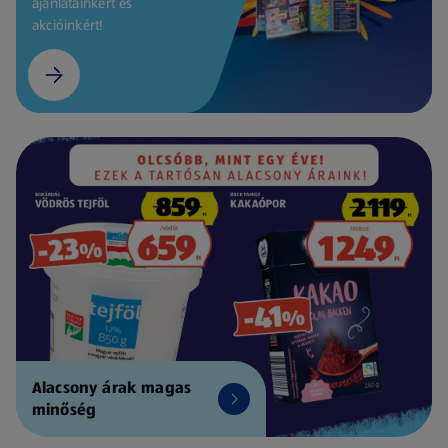
ajánlatainkért és
akcióinkért!
Alacsony árak magas
minőség