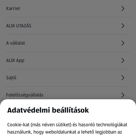
Karrier
(új oldalon nyílik meg)
ALDI UTAZÁS
(új oldalon nyílik meg)
A vállalat
ALDI App
Sajtó
Felelősségvállalás
Adatvédelmi beállítások
Információk
Cookie-kat (más néven sütiket) és hasonló technológiákat
Kérdőív
használunk, hogy weboldalunkat a lehető legjobban az