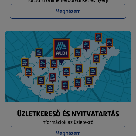
Töltsd ki online kérdőívünket és nyerj!
Megnézem
ÜZLETKERESŐ ÉS NYITVATARTÁS
Információk az üzletekről
Megnézem