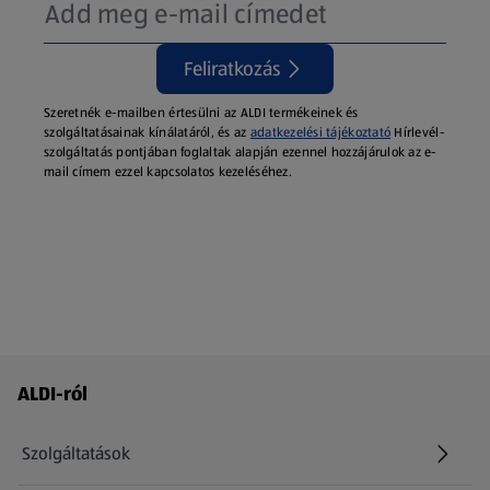
Feliratkozás
Szeretnék e-mailben értesülni az ALDI termékeinek és
szolgáltatásainak kínálatáról, és az
adatkezelési tájékoztató
Hírlevél-
szolgáltatás pontjában foglaltak alapján ezennel hozzájárulok az e-
mail címem ezzel kapcsolatos kezeléséhez.
Láblécmenü - további linkek
ALDI-ról
Szolgáltatások