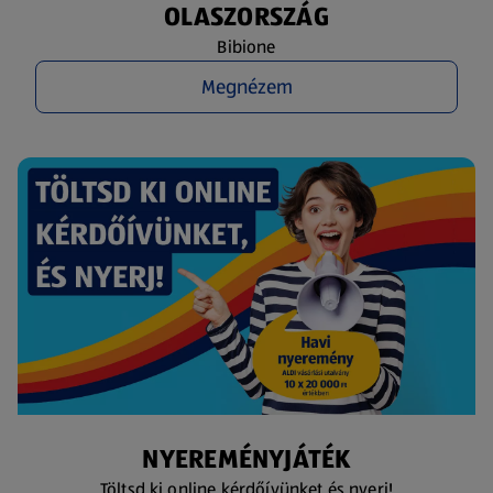
OLASZORSZÁG
Bibione
Megnézem
NYEREMÉNYJÁTÉK
Töltsd ki online kérdőívünket és nyerj!