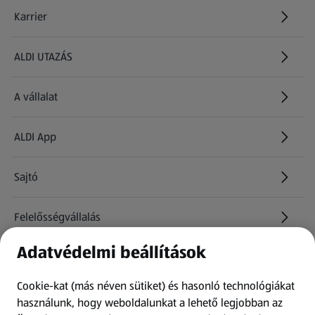
Karrier
(új oldalon nyílik meg)
ALDI UTAZÁS
(új oldalon nyílik meg)
A vállalat
ALDI App
Sajtó
Felelősségvállalás
Adatvédelmi beállítások
Információk
Cookie-kat (más néven sütiket) és hasonló technológiákat
Kérdőív
használunk, hogy weboldalunkat a lehető legjobban az