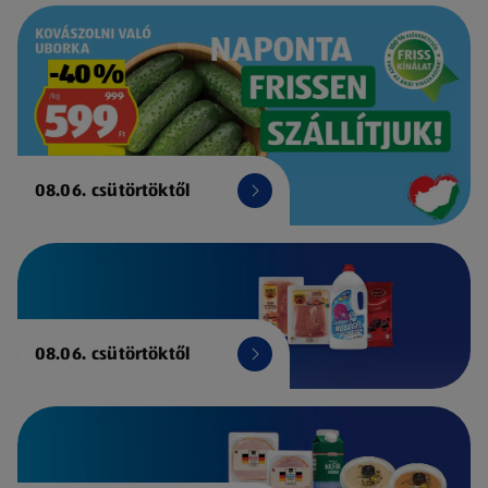
08.06. csütörtöktől
08.06. csütörtöktől