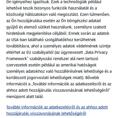
Ön igényeihez igazítsuk.
Ezek a technológiák például
lehetővé teszik bizonyos funkciók használatát és a
Fizetési lehetőségek
közösségi hálózatokon való megosztást. Ezen túlmenően,
az Ön hozzájárulása esetén az Ön böngészési adatait
ALDI utalványok
gyűjtő és elemző sütiket használunk, személyre szabott
hirdetések megjelenítése céljából. Ennek során az adatok
az USA-ban található szolgáltatókhoz kerülhetnek
Árcsökkentés
továbbításra, ahol a személyes adatok védelmének szintje
eltérhet az EU szabályaitól (az úgynevezett „Data Privacy
Adattörlő alkalmazás
Framework” szabályozási rendszer alá nem tartozó
szervezetek esetén például az amerikai hatóságok
Szervizpont
személyes adatokhoz való hozzáférésének lehetősége és a
(új oldalon nyílik meg)
korlátozott jogorvoslati lehetőségek miatt). Bővebb
információt a „További információk az adatkezelésről és az
Fedezz fel minket az interneten!
ahhoz adott hozzájárulás visszavonásának lehetőségéről”
menüpont alatt talál.
Töltsd le az ALDI Magyarország applikációt!
További információk az adatkezelésről és az ahhoz adott
hozzájárulás visszavonásának lehetőségéről