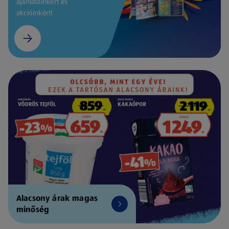
ajánlatainkért és
akcióinkért!
Alacsony árak magas
minőség