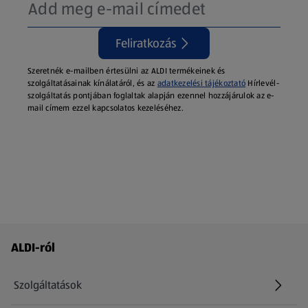
Feliratkozás
Szeretnék e-mailben értesülni az ALDI termékeinek és
szolgáltatásainak kínálatáról, és az
adatkezelési tájékoztató
Hírlevél-
szolgáltatás pontjában foglaltak alapján ezennel hozzájárulok az e-
mail címem ezzel kapcsolatos kezeléséhez.
Láblécmenü - további linkek
ALDI-ról
Szolgáltatások