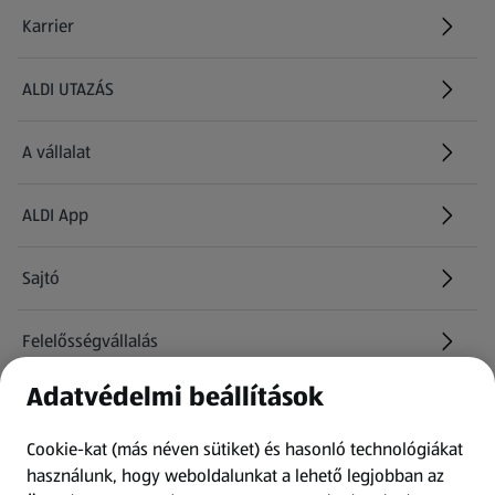
Karrier
(új oldalon nyílik meg)
ALDI UTAZÁS
(új oldalon nyílik meg)
A vállalat
ALDI App
Sajtó
Felelősségvállalás
Adatvédelmi beállítások
Információk
Cookie-kat (más néven sütiket) és hasonló technológiákat
Kérdőív
használunk, hogy weboldalunkat a lehető legjobban az