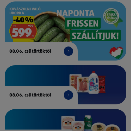
08.06. csütörtöktől
08.06. csütörtöktől