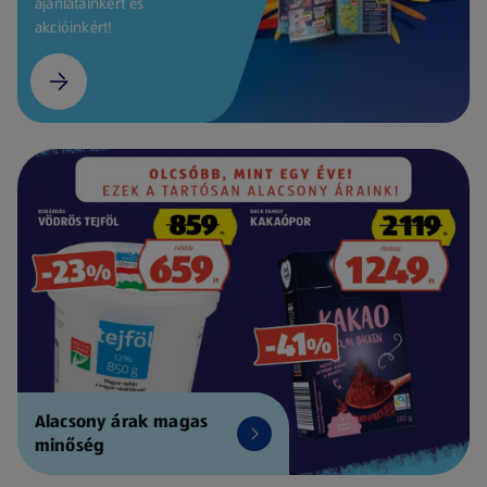
ajánlatainkért és
akcióinkért!
Alacsony árak magas
minőség