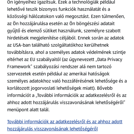
Ön igényeihez igazítsuk.
Ezek a technológiák például
lehetővé teszik bizonyos funkciók használatát és a
Fizetési lehetőségek
közösségi hálózatokon való megosztást. Ezen túlmenően,
az Ön hozzájárulása esetén az Ön böngészési adatait
ALDI utalványok
gyűjtő és elemző sütiket használunk, személyre szabott
hirdetések megjelenítése céljából. Ennek során az adatok
az USA-ban található szolgáltatókhoz kerülhetnek
Árcsökkentés
továbbításra, ahol a személyes adatok védelmének szintje
eltérhet az EU szabályaitól (az úgynevezett „Data Privacy
Adattörlő alkalmazás
Framework” szabályozási rendszer alá nem tartozó
szervezetek esetén például az amerikai hatóságok
Szervizpont
személyes adatokhoz való hozzáférésének lehetősége és a
(új oldalon nyílik meg)
korlátozott jogorvoslati lehetőségek miatt). Bővebb
információt a „További információk az adatkezelésről és az
Fedezz fel minket az interneten!
ahhoz adott hozzájárulás visszavonásának lehetőségéről”
menüpont alatt talál.
Töltsd le az ALDI Magyarország applikációt!
További információk az adatkezelésről és az ahhoz adott
hozzájárulás visszavonásának lehetőségéről