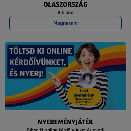
OLASZORSZÁG
Bibione
Megnézem
NYEREMÉNYJÁTÉK
Töltsd ki online kérdőívünket és nyerj!