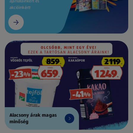
ajánlatainkért és
akcióinkért!
Alacsony árak magas
minőség