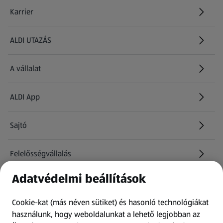
Karrier
(új oldalon nyílik meg)
ALDI UTAZÁS
(új oldalon nyílik meg)
A vállalat
ALDI App
Sajtó
Felelősségvállalás
Adatvédelmi beállítások
Információk
Cookie-kat (más néven sütiket) és hasonló technológiákat
Kérdőív
használunk, hogy weboldalunkat a lehető legjobban az