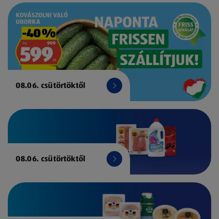
08.06. csütörtöktől
08.06. csütörtöktől