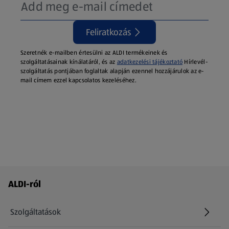
Feliratkozás
Szeretnék e-mailben értesülni az ALDI termékeinek és
szolgáltatásainak kínálatáról, és az
adatkezelési tájékoztató
Hírlevél-
szolgáltatás pontjában foglaltak alapján ezennel hozzájárulok az e-
mail címem ezzel kapcsolatos kezeléséhez.
Láblécmenü - további linkek
ALDI-ról
Szolgáltatások