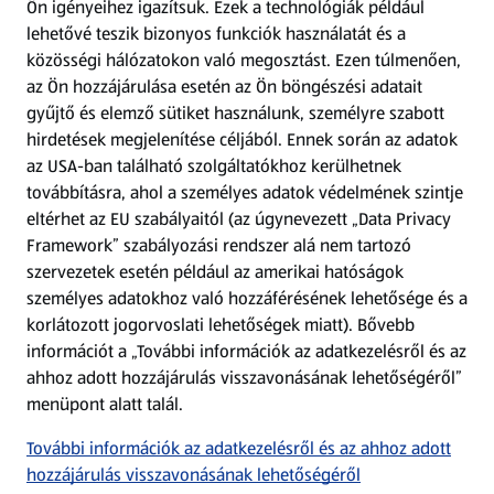
Ön igényeihez igazítsuk.
Ezek a technológiák például
lehetővé teszik bizonyos funkciók használatát és a
Fizetési lehetőségek
közösségi hálózatokon való megosztást. Ezen túlmenően,
az Ön hozzájárulása esetén az Ön böngészési adatait
ALDI utalványok
gyűjtő és elemző sütiket használunk, személyre szabott
hirdetések megjelenítése céljából. Ennek során az adatok
az USA-ban található szolgáltatókhoz kerülhetnek
Árcsökkentés
továbbításra, ahol a személyes adatok védelmének szintje
eltérhet az EU szabályaitól (az úgynevezett „Data Privacy
Adattörlő alkalmazás
Framework” szabályozási rendszer alá nem tartozó
szervezetek esetén például az amerikai hatóságok
Szervizpont
személyes adatokhoz való hozzáférésének lehetősége és a
(új oldalon nyílik meg)
korlátozott jogorvoslati lehetőségek miatt). Bővebb
információt a „További információk az adatkezelésről és az
Fedezz fel minket az interneten!
ahhoz adott hozzájárulás visszavonásának lehetőségéről”
menüpont alatt talál.
Töltsd le az ALDI Magyarország applikációt!
További információk az adatkezelésről és az ahhoz adott
hozzájárulás visszavonásának lehetőségéről