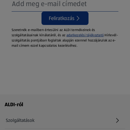
Feliratkozás
Szeretnék e-mailben értesülni az ALDI termékeinek és
szolgáltatásainak kínálatáról, és az
adatkezelési tájékoztató
Hírlevél-
szolgáltatás pontjában foglaltak alapján ezennel hozzájárulok az e-
mail címem ezzel kapcsolatos kezeléséhez.
Láblécmenü - további linkek
ALDI-ról
Szolgáltatások