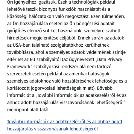
Ön igényeihez igazítsuk.
Ezek a technológiák például
lehetővé teszik bizonyos funkciók használatát és a
Fizetési lehetőségek
közösségi hálózatokon való megosztást. Ezen túlmenően,
az Ön hozzájárulása esetén az Ön böngészési adatait
ALDI utalványok
gyűjtő és elemző sütiket használunk, személyre szabott
hirdetések megjelenítése céljából. Ennek során az adatok
az USA-ban található szolgáltatókhoz kerülhetnek
Árcsökkentés
továbbításra, ahol a személyes adatok védelmének szintje
eltérhet az EU szabályaitól (az úgynevezett „Data Privacy
Adattörlő alkalmazás
Framework” szabályozási rendszer alá nem tartozó
szervezetek esetén például az amerikai hatóságok
Szervizpont
személyes adatokhoz való hozzáférésének lehetősége és a
(új oldalon nyílik meg)
korlátozott jogorvoslati lehetőségek miatt). Bővebb
információt a „További információk az adatkezelésről és az
Fedezz fel minket az interneten!
ahhoz adott hozzájárulás visszavonásának lehetőségéről”
menüpont alatt talál.
Töltsd le az ALDI Magyarország applikációt!
További információk az adatkezelésről és az ahhoz adott
hozzájárulás visszavonásának lehetőségéről