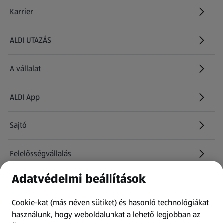
Karrier
(új oldalon nyílik meg)
ALDI UTAZÁS
(új oldalon nyílik meg)
A vállalat
ALDI App
Sajtó
Felelősségvállalás
Adatvédelmi beállítások
Információk
Cookie-kat (más néven sütiket) és hasonló technológiákat
Kérdőív
használunk, hogy weboldalunkat a lehető legjobban az