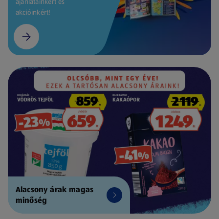
ajánlatainkért és
akcióinkért!
Alacsony árak magas
minőség