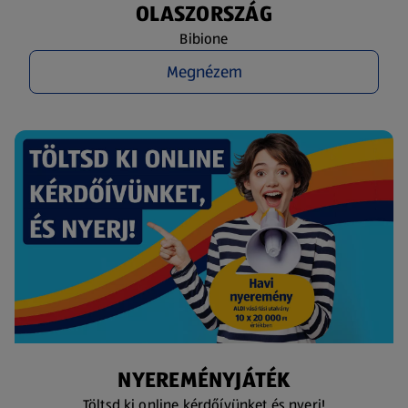
OLASZORSZÁG
Bibione
Megnézem
NYEREMÉNYJÁTÉK
Töltsd ki online kérdőívünket és nyerj!