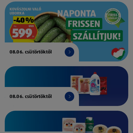
08.06. csütörtöktől
08.06. csütörtöktől