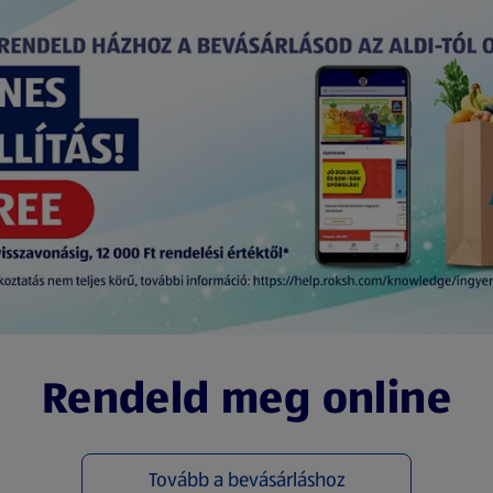
Rendeld meg online
Tovább a bevásárláshoz
(új oldalon nyílik meg)