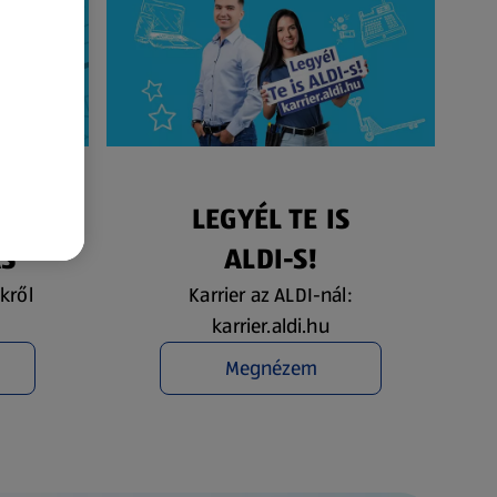
ÉS
LEGYÉL TE IS
ÁS
ALDI-S!
kről
Karrier az ALDI-nál:
karrier.aldi.hu
Megnézem