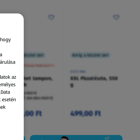
 hogy
a
Amíg a készlet tart
Amíg a készlet tart
XXL
árulása
A termék nem érkezett meg!
O.B.
CUCINA
datok az
Procomfort tampon,
XXL Pizzatészta, 550
zemélyes
54 darab
g
„Data
54 darabonként
(62,94 Ft/1 darabonként)
k esetén
nek
3 399,00 Ft
499,00 Ft