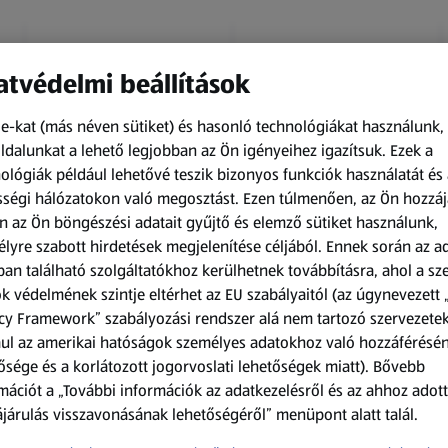
tvédelmi beállítások
e-kat (más néven sütiket) és hasonló technológiákat használunk,
dalunkat a lehető legjobban az Ön igényeihez igazítsuk.
Ezek a
ológiák például lehetővé teszik bizonyos funkciók használatát és 
Amíg a készlet tart
Amíg a készlet tart
ségi hálózatokon való megosztást. Ezen túlmenően, az Ön hozzáj
XXL
XXL
n az Ön böngészési adatait gyűjtő és elemző sütiket használunk,
ACTIMEL
O.B.
lyre szabott hirdetések megjelenítése céljából. Ennek során az a
Actimel joghurtital, 8
Procomfort tampon,
an található szolgáltatókhoz kerülhetnek továbbításra, ahol a s
palack
64 darab
k védelmének szintje eltérhet az EU szabályaitól (az úgynevezett 
0,8 kg
64 darabonként
(1 186,25 Ft/1 kg)
(59,36 Ft/1 darabonként)
cy Framework” szabályozási rendszer alá nem tartozó szervezete
ul az amerikai hatóságok személyes adatokhoz való hozzáférésé
949,00 Ft
3 799,00 Ft
ősége és a korlátozott jogorvoslati lehetőségek miatt). Bővebb
mációt a „További információk az adatkezelésről és az ahhoz adott
járulás visszavonásának lehetőségéről” menüpont alatt talál.