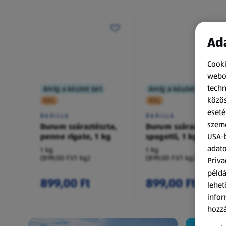
Ada
Cooki
webol
techn
Amíg a készlet tart
Amíg a készlet tart
közös
XXL
XXL
eseté
BARILLA
BARILLA
szemé
Durum száraztészta,
Durum száraztészta,
penne rigate, 1 kg
spagetti, 1 kg
USA-b
adato
1 kg
1 kg
(899,00 Ft/1 kg)
(899,00 Ft/1 kg)
Priva
példá
899,00 Ft
899,00 Ft
lehet
infor
hozzá