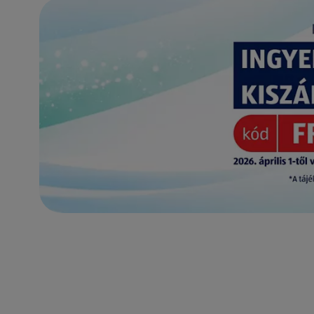
(új oldalon nyílik meg)