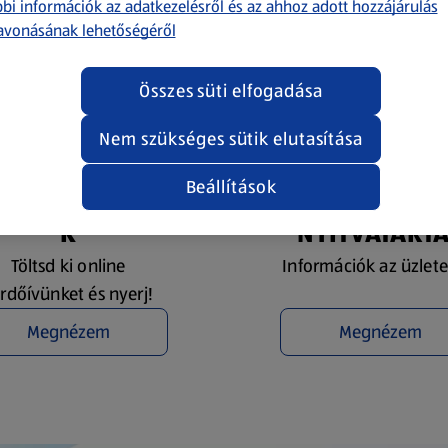
bi információk az adatkezelésről és az ahhoz adott hozzájárulás
avonásának lehetőségéről
Összes süti elfogadása
Nem szükséges sütik elutasítása
Beállítások
YEREMÉNYJÁTÉ
ÜZLETKERESŐ 
K
NYITVATART
Töltsd ki online
Információk az üzlete
rdőívünket és nyerj!
Megnézem
Megnézem