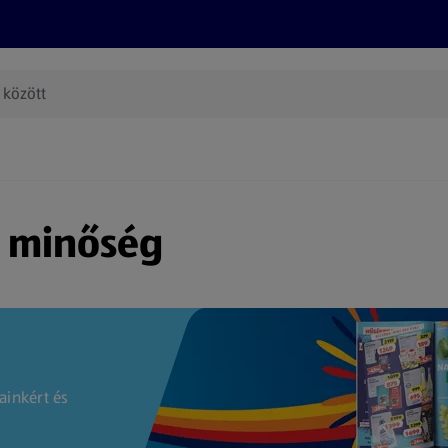
Termékeink
Online bevásárlás
Információk
Az én AL
(új oldalon nyílik meg)
s minőség
ainkért és