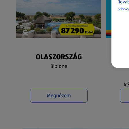
Továb
vissz
OLASZORSZÁG
N
Bibione
ké
Megnézem