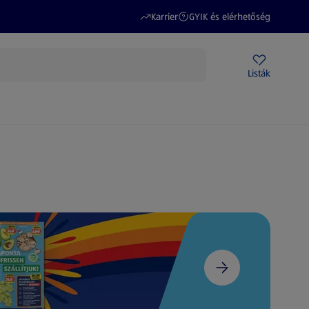
(új oldalon nyílik meg)
(új oldalon nyílik meg)
Karrier
GYIK és elérhetőség
Akciós újságok
ALDI Üzletek
Ajándékkártya
Szervizpont
Listák
DI-m