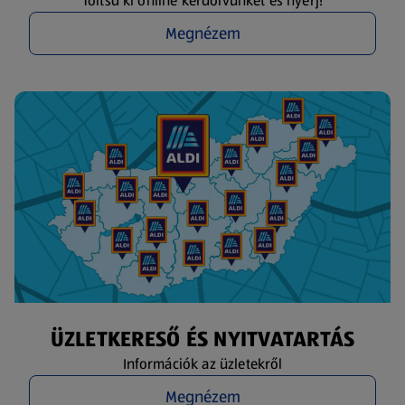
Töltsd ki online kérdőívünket és nyerj!
Megnézem
ÜZLETKERESŐ ÉS NYITVATARTÁS
Információk az üzletekről
Megnézem