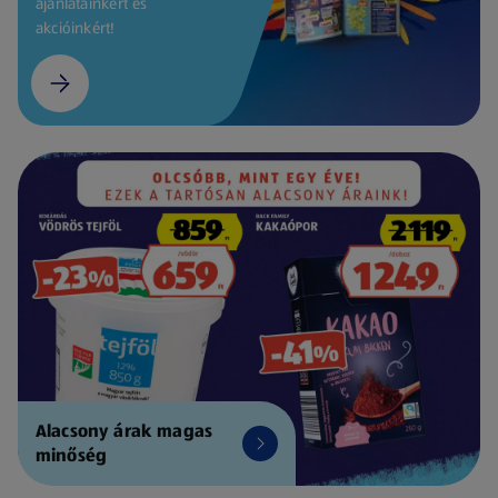
ajánlatainkért és
akcióinkért!
Alacsony árak magas
minőség