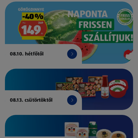
08.10. hétfőtől
08.13. csütörtöktől