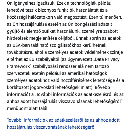
Ön igényeihez igazítsuk.
Ezek a technológiák például
lehetővé teszik bizonyos funkciók használatát és a
Fizetési lehetőségek
közösségi hálózatokon való megosztást. Ezen túlmenően,
az Ön hozzájárulása esetén az Ön böngészési adatait
ALDI utalványok
gyűjtő és elemző sütiket használunk, személyre szabott
hirdetések megjelenítése céljából. Ennek során az adatok
az USA-ban található szolgáltatókhoz kerülhetnek
Árcsökkentés
továbbításra, ahol a személyes adatok védelmének szintje
eltérhet az EU szabályaitól (az úgynevezett „Data Privacy
Adattörlő alkalmazás
Framework” szabályozási rendszer alá nem tartozó
szervezetek esetén például az amerikai hatóságok
Szervizpont
személyes adatokhoz való hozzáférésének lehetősége és a
(új oldalon nyílik meg)
korlátozott jogorvoslati lehetőségek miatt). Bővebb
információt a „További információk az adatkezelésről és az
Fedezz fel minket az interneten!
ahhoz adott hozzájárulás visszavonásának lehetőségéről”
menüpont alatt talál.
Töltsd le az ALDI Magyarország applikációt!
További információk az adatkezelésről és az ahhoz adott
hozzájárulás visszavonásának lehetőségéről