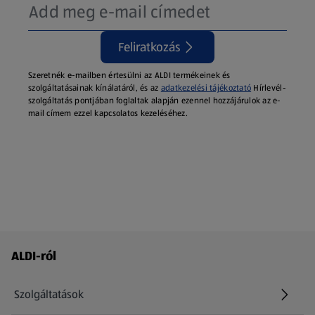
Feliratkozás
Szeretnék e-mailben értesülni az ALDI termékeinek és
szolgáltatásainak kínálatáról, és az
adatkezelési tájékoztató
Hírlevél-
szolgáltatás pontjában foglaltak alapján ezennel hozzájárulok az e-
mail címem ezzel kapcsolatos kezeléséhez.
Láblécmenü - további linkek
ALDI-ról
Szolgáltatások