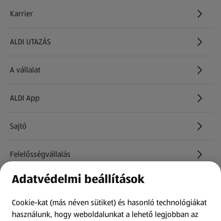
Karrier
(új oldalon nyílik meg)
ALDI UTAZÁS
(új oldalon nyílik meg)
A vállalat
ALDI App
Sajtó
Felelősségvállalás
Adatvédelmi beállítások
Információk
Cookie-kat (más néven sütiket) és hasonló technológiákat
Kérdőív
használunk, hogy weboldalunkat a lehető legjobban az