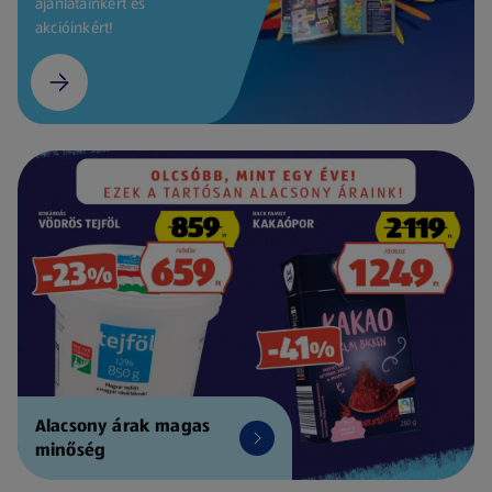
ajánlatainkért és
akcióinkért!
Alacsony árak magas
minőség