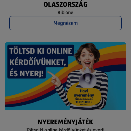
OLASZORSZÁG
Bibione
Megnézem
NYEREMÉNYJÁTÉK
Töltsd ki online kérdőívünket és nyerj!