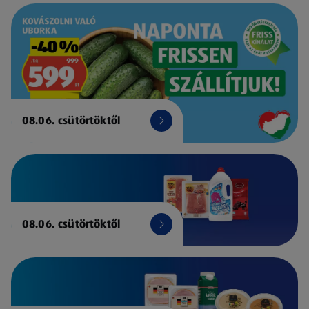
08.06. csütörtöktől
08.06. csütörtöktől