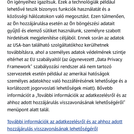
Ön igényeihez igazítsuk.
Ezek a technológiák például
lehetővé teszik bizonyos funkciók használatát és a
Fizetési lehetőségek
közösségi hálózatokon való megosztást. Ezen túlmenően,
az Ön hozzájárulása esetén az Ön böngészési adatait
ALDI utalványok
gyűjtő és elemző sütiket használunk, személyre szabott
hirdetések megjelenítése céljából. Ennek során az adatok
az USA-ban található szolgáltatókhoz kerülhetnek
Árcsökkentés
továbbításra, ahol a személyes adatok védelmének szintje
eltérhet az EU szabályaitól (az úgynevezett „Data Privacy
Adattörlő alkalmazás
Framework” szabályozási rendszer alá nem tartozó
szervezetek esetén például az amerikai hatóságok
Szervizpont
személyes adatokhoz való hozzáférésének lehetősége és a
(új oldalon nyílik meg)
korlátozott jogorvoslati lehetőségek miatt). Bővebb
információt a „További információk az adatkezelésről és az
Fedezz fel minket az interneten!
ahhoz adott hozzájárulás visszavonásának lehetőségéről”
menüpont alatt talál.
Töltsd le az ALDI Magyarország applikációt!
További információk az adatkezelésről és az ahhoz adott
hozzájárulás visszavonásának lehetőségéről