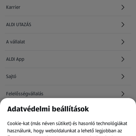
Karrier
(új oldalon nyílik meg)
ALDI UTAZÁS
(új oldalon nyílik meg)
A vállalat
ALDI App
Sajtó
Felelősségvállalás
Adatvédelmi beállítások
Információk
Cookie-kat (más néven sütiket) és hasonló technológiákat
Kérdőív
használunk, hogy weboldalunkat a lehető legjobban az