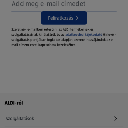
Feliratkozás
Szeretnék e-mailben értesülni az ALDI termékeinek és
szolgáltatásainak kínálatáról, és az
adatkezelési tájékoztató
Hírlevél-
szolgáltatás pontjában foglaltak alapján ezennel hozzájárulok az e-
mail címem ezzel kapcsolatos kezeléséhez.
Láblécmenü - további linkek
ALDI-ról
Szolgáltatások