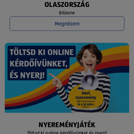
OLASZORSZÁG
Bibione
Megnézem
NYEREMÉNYJÁTÉK
Töltsd ki online kérdőívünket és nyerj!