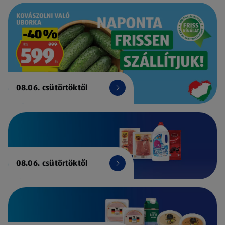
08.06. csütörtöktől
08.06. csütörtöktől