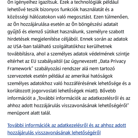
Ön igényeihez igazítsuk.
Ezek a technológiák például
lehetővé teszik bizonyos funkciók használatát és a
Fizetési lehetőségek
közösségi hálózatokon való megosztást. Ezen túlmenően,
az Ön hozzájárulása esetén az Ön böngészési adatait
ALDI utalványok
gyűjtő és elemző sütiket használunk, személyre szabott
hirdetések megjelenítése céljából. Ennek során az adatok
az USA-ban található szolgáltatókhoz kerülhetnek
Árcsökkentés
továbbításra, ahol a személyes adatok védelmének szintje
eltérhet az EU szabályaitól (az úgynevezett „Data Privacy
Adattörlő alkalmazás
Framework” szabályozási rendszer alá nem tartozó
szervezetek esetén például az amerikai hatóságok
Szervizpont
személyes adatokhoz való hozzáférésének lehetősége és a
(új oldalon nyílik meg)
korlátozott jogorvoslati lehetőségek miatt). Bővebb
információt a „További információk az adatkezelésről és az
Fedezz fel minket az interneten!
ahhoz adott hozzájárulás visszavonásának lehetőségéről”
menüpont alatt talál.
Töltsd le az ALDI Magyarország applikációt!
További információk az adatkezelésről és az ahhoz adott
hozzájárulás visszavonásának lehetőségéről