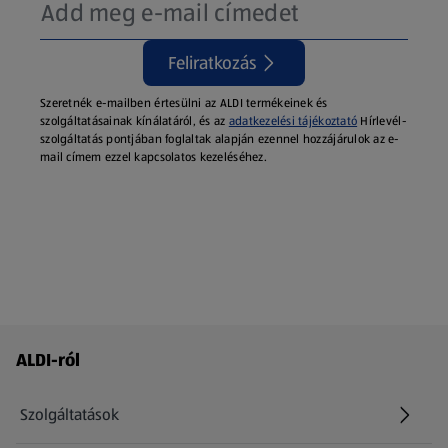
Feliratkozás
Szeretnék e-mailben értesülni az ALDI termékeinek és
szolgáltatásainak kínálatáról, és az
adatkezelési tájékoztató
Hírlevél-
szolgáltatás pontjában foglaltak alapján ezennel hozzájárulok az e-
mail címem ezzel kapcsolatos kezeléséhez.
Láblécmenü - további linkek
ALDI-ról
Szolgáltatások