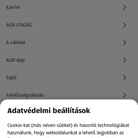
Karrier
(új oldalon nyílik meg)
ALDI UTAZÁS
(új oldalon nyílik meg)
A vállalat
ALDI App
Sajtó
Felelősségvállalás
Adatvédelmi beállítások
Információk
Cookie-kat (más néven sütiket) és hasonló technológiákat
Kérdőív
használunk, hogy weboldalunkat a lehető legjobban az