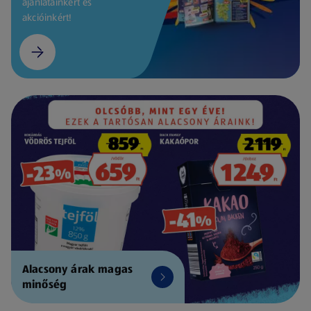
ajánlatainkért és
akcióinkért!
Alacsony árak magas
minőség