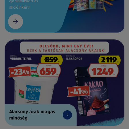
ajánlatainkért és
akcióinkért!
Alacsony árak magas
minőség