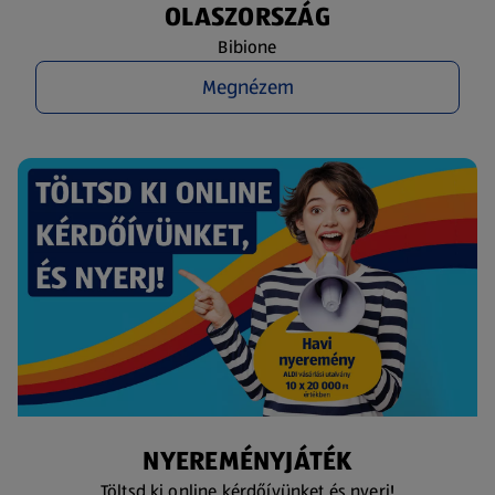
OLASZORSZÁG
Bibione
Megnézem
NYEREMÉNYJÁTÉK
Töltsd ki online kérdőívünket és nyerj!