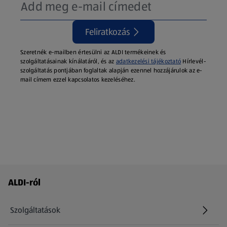
Feliratkozás
Szeretnék e-mailben értesülni az ALDI termékeinek és
szolgáltatásainak kínálatáról, és az
adatkezelési tájékoztató
Hírlevél-
szolgáltatás pontjában foglaltak alapján ezennel hozzájárulok az e-
mail címem ezzel kapcsolatos kezeléséhez.
Láblécmenü - további linkek
ALDI-ról
Szolgáltatások