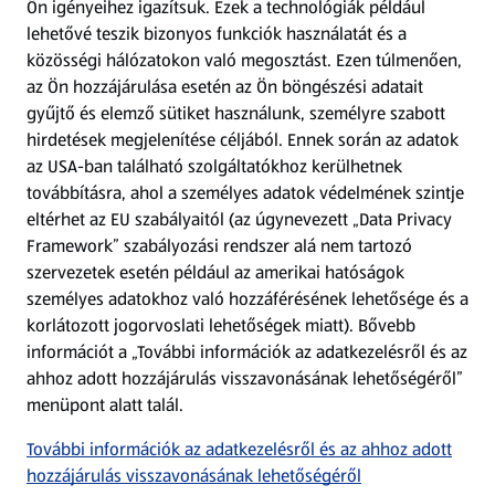
Ön igényeihez igazítsuk.
Ezek a technológiák például
lehetővé teszik bizonyos funkciók használatát és a
Fizetési lehetőségek
közösségi hálózatokon való megosztást. Ezen túlmenően,
az Ön hozzájárulása esetén az Ön böngészési adatait
ALDI utalványok
gyűjtő és elemző sütiket használunk, személyre szabott
hirdetések megjelenítése céljából. Ennek során az adatok
az USA-ban található szolgáltatókhoz kerülhetnek
Árcsökkentés
továbbításra, ahol a személyes adatok védelmének szintje
eltérhet az EU szabályaitól (az úgynevezett „Data Privacy
Adattörlő alkalmazás
Framework” szabályozási rendszer alá nem tartozó
szervezetek esetén például az amerikai hatóságok
Szervizpont
személyes adatokhoz való hozzáférésének lehetősége és a
(új oldalon nyílik meg)
korlátozott jogorvoslati lehetőségek miatt). Bővebb
információt a „További információk az adatkezelésről és az
Fedezz fel minket az interneten!
ahhoz adott hozzájárulás visszavonásának lehetőségéről”
menüpont alatt talál.
Töltsd le az ALDI Magyarország applikációt!
További információk az adatkezelésről és az ahhoz adott
hozzájárulás visszavonásának lehetőségéről