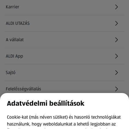
Karrier
(új oldalon nyílik meg)
ALDI UTAZÁS
(új oldalon nyílik meg)
A vállalat
ALDI App
Sajtó
Felelősségvállalás
Adatvédelmi beállítások
Információk
Cookie-kat (más néven sütiket) és hasonló technológiákat
Kérdőív
használunk, hogy weboldalunkat a lehető legjobban az