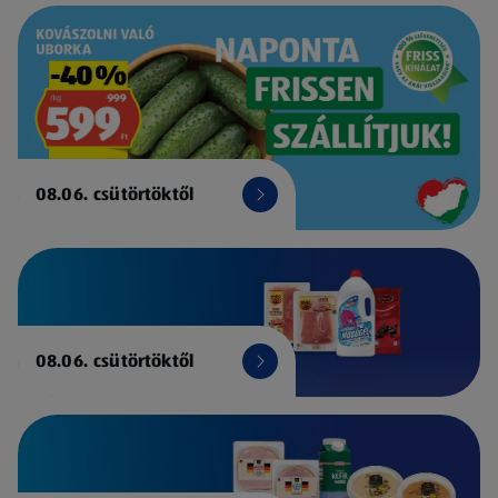
08.06. csütörtöktől
08.06. csütörtöktől