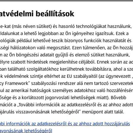
tvédelmi beállítások
e-kat (más néven sütiket) és hasonló technológiákat használunk,
dalunkat a lehető legjobban az Ön igényeihez igazítsuk.
Ezek a
ológiák például lehetővé teszik bizonyos funkciók használatát és 
ségi hálózatokon való megosztást. Ezen túlmenően, az Ön hozzáj
Amíg a készlet tart
Amíg a készlet tart
n az Ön böngészési adatait gyűjtő és elemző sütiket használunk,
XXL
XXL
lyre szabott hirdetések megjelenítése céljából. Ennek során az a
an található szolgáltatókhoz kerülhetnek továbbításra, ahol a s
ACTIMEL
PRIMANA
Actimel joghurtital, 8
XXL Csirkemell
k védelmének szintje eltérhet az EU szabályaitól (az úgynevezett 
palack
tenders, 1 kg
cy Framework” szabályozási rendszer alá nem tartozó szervezete
0,8 kg
1 kg
ul az amerikai hatóságok személyes adatokhoz való hozzáférésé
(1 186,25 Ft/1 kg)
(2 199,00 Ft/1 kg)
ősége és a korlátozott jogorvoslati lehetőségek miatt). Bővebb
949,00 Ft
2 199,00 Ft
mációt a „További információk az adatkezelésről és az ahhoz adott
járulás visszavonásának lehetőségéről” menüpont alatt talál.
bi információk az adatkezelésről és az ahhoz adott hozzájárulás
avonásának lehetőségéről