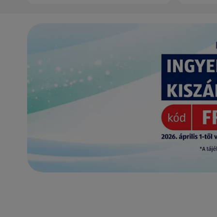
(új oldalon nyílik meg)