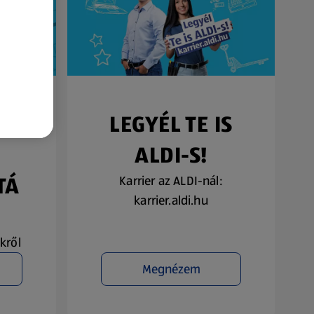
SŐ
LEGYÉL TE IS
ALDI-S!
TÁ
Karrier az ALDI-nál:
karrier.aldi.hu
kről
Megnézem