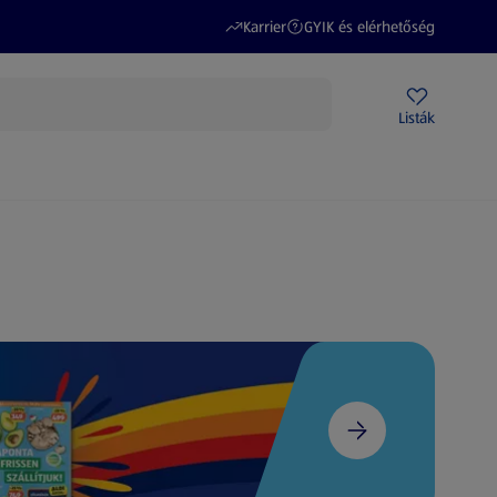
(új oldalon nyílik meg)
(új oldalon nyílik meg)
Karrier
GYIK és elérhetőség
Akciós újságok
ALDI Üzletek
Ajándékkártya
Szervizpont
Listák
DI-m