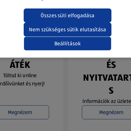
Összes süti elfogadása
Nem szükséges sütik elutasítása
Beállítások
YEREMÉNYJ
ÜZLETKERE
ÁTÉK
ÉS
NYITVATAR
Töltsd ki online
rdőívünket és nyerj!
S
Információk az üzlete
Megnézem
Megnézem