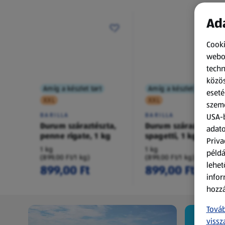
Ada
Cooki
webol
techn
közös
Amíg a készlet tart
Amíg a készlet tart
eseté
XXL
XXL
szemé
BARILLA
BARILLA
USA-b
Durum száraztészta,
Durum száraztészta,
adato
penne rigate, 1 kg
spagetti, 1 kg
Priva
1 kg
1 kg
példá
(899,00 Ft/1 kg)
(899,00 Ft/1 kg)
lehet
899,00 Ft
899,00 Ft
infor
hozzá
Továb
vissz