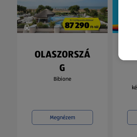
OLASZORSZÁ
N
G
Bibione
ké
Megnézem