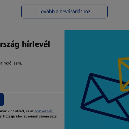
Tovább a bevásárláshoz
(új oldalon nyílik meg)
rszág hírlevél
kainkról sem.
inak kínálatáról, és az
adatkezelési
el hozzájárulok az e-mail címem ezzel