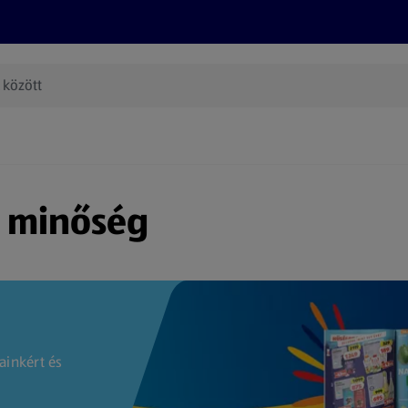
Termékeink
Online bevásárlás
Információk
Az én AL
(új oldalon nyílik meg)
s minőség
ainkért és