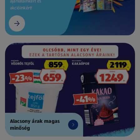
ajánlatainkért és
akcióinkért!
Alacsony árak magas
minőség