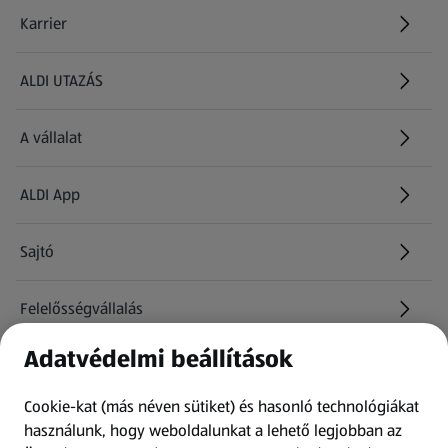
Karrier
(új oldalon nyílik meg)
ALDI UTAZÁS
(új oldalon nyílik meg)
A vállalat
ALDI App
Sajtó
Felelősségvállalás
Adatvédelmi beállítások
Információk
Cookie-kat (más néven sütiket) és hasonló technológiákat
Kérdőív
használunk, hogy weboldalunkat a lehető legjobban az