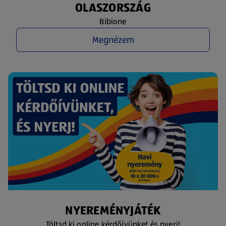
OLASZORSZÁG
Bibione
Megnézem
NYEREMÉNYJÁTÉK
Töltsd ki online kérdőívünket és nyerj!