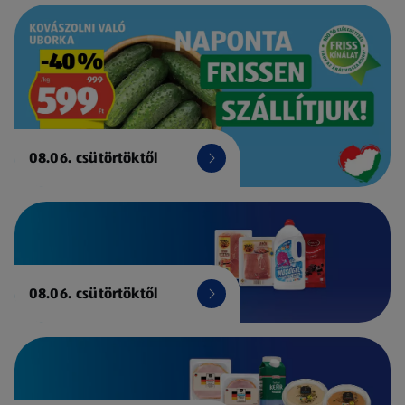
08.06. csütörtöktől
08.06. csütörtöktől