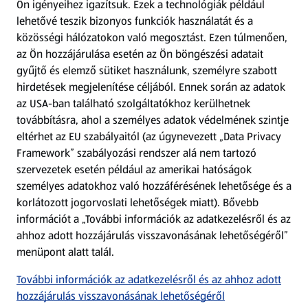
Ön igényeihez igazítsuk.
Ezek a technológiák például
lehetővé teszik bizonyos funkciók használatát és a
Fizetési lehetőségek
közösségi hálózatokon való megosztást. Ezen túlmenően,
az Ön hozzájárulása esetén az Ön böngészési adatait
ALDI utalványok
gyűjtő és elemző sütiket használunk, személyre szabott
hirdetések megjelenítése céljából. Ennek során az adatok
az USA-ban található szolgáltatókhoz kerülhetnek
Árcsökkentés
továbbításra, ahol a személyes adatok védelmének szintje
eltérhet az EU szabályaitól (az úgynevezett „Data Privacy
Adattörlő alkalmazás
Framework” szabályozási rendszer alá nem tartozó
szervezetek esetén például az amerikai hatóságok
Szervizpont
személyes adatokhoz való hozzáférésének lehetősége és a
(új oldalon nyílik meg)
korlátozott jogorvoslati lehetőségek miatt). Bővebb
információt a „További információk az adatkezelésről és az
Fedezz fel minket az interneten!
ahhoz adott hozzájárulás visszavonásának lehetőségéről”
menüpont alatt talál.
Töltsd le az ALDI Magyarország applikációt!
További információk az adatkezelésről és az ahhoz adott
hozzájárulás visszavonásának lehetőségéről