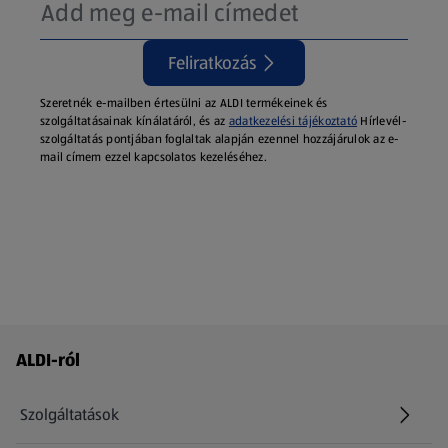
Feliratkozás
Szeretnék e-mailben értesülni az ALDI termékeinek és
szolgáltatásainak kínálatáról, és az
adatkezelési tájékoztató
Hírlevél-
szolgáltatás pontjában foglaltak alapján ezennel hozzájárulok az e-
mail címem ezzel kapcsolatos kezeléséhez.
Láblécmenü - további linkek
ALDI-ról
Szolgáltatások