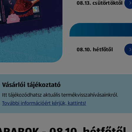
08.13. csütörtöktől
08.10. hétfőtől
Vásárlói tájékoztató
Itt tájékozódhatsz aktuális termékvisszahívásainkról.
További információért kérjük, kattints!
ABOK - 08.10. hétfőtől