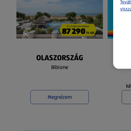
Továb
vissz
OLASZORSZÁG
N
Bibione
ké
Megnézem