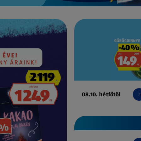
08.10. hétfőtől