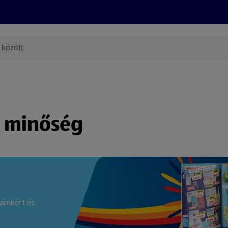
Termékeink
Online bevásárlás
Információk
Az én AL
(új oldalon nyílik meg)
s minőség
ainkért és