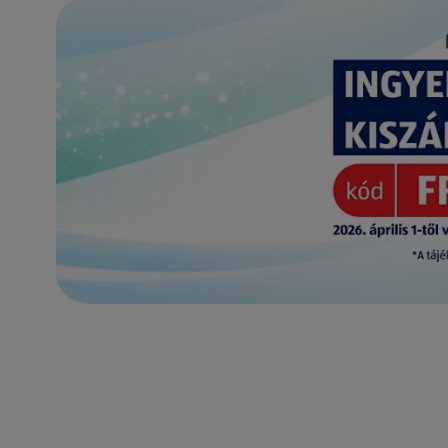
(új oldalon nyílik meg)