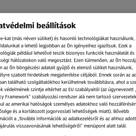
tvédelmi beállítások
e-kat (más néven sütiket) és hasonló technológiákat használunk,
dalunkat a lehető legjobban az Ön igényeihez igazítsuk.
Ezek a
ológiák például lehetővé teszik bizonyos funkciók használatát és 
Kapható 2026.08.10-től
Kapható 2026.08.10-től
ségi hálózatokon való megosztást. Ezen túlmenően, az Ön hozzáj
n az Ön böngészési adatait gyűjtő és elemző sütiket használunk,
UP2FASHION MEN
UP2FASHION WOMEN
lyre szabott hirdetések megjelenítése céljából. Ennek során az a
Férfi pizsama
Női kötött kardigán
an található szolgáltatókhoz kerülhetnek továbbításra, ahol a s
k védelmének szintje eltérhet az EU szabályaitól (az úgynevezett 
1 SOF
1 darabonként
(1 999,00 Ft/1 SOF)
(2 799,00 Ft/1
cy Framework” szabályozási rendszer alá nem tartozó szervezete
darabonként)
ul az amerikai hatóságok személyes adatokhoz való hozzáférésé
1 999,00 Ft
2 799,00 Ft
ősége és a korlátozott jogorvoslati lehetőségek miatt). Bővebb
mációt a „További információk az adatkezelésről és az ahhoz adott
járulás visszavonásának lehetőségéről” menüpont alatt talál.