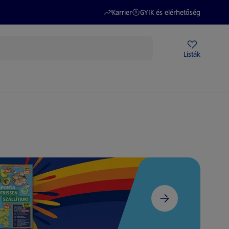
(új oldalon nyílik meg)
(új oldalon nyílik meg)
Karrier
GYIK és elérhetőség
Akciós újságok
ALDI Üzletek
Ajándékkártya
Szervizpont
Listák
DI-m