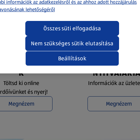
bi információk az adatkezelésről és az ahhoz adott hozzájárulás
avonásának lehetőségéről
Összes süti elfogadása
Nem szükséges sütik elutasítása
Beállítások
YEREMÉNYJÁTÉ
ÜZLETKERESŐ 
K
NYITVATART
Töltsd ki online
Információk az üzlete
rdőívünket és nyerj!
Megnézem
Megnézem