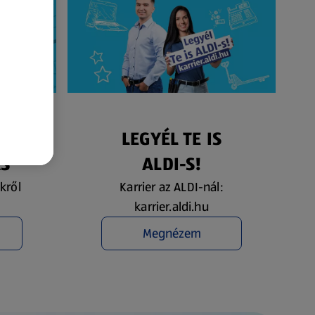
ÉS
LEGYÉL TE IS
ÁS
ALDI-S!
kről
Karrier az ALDI-nál:
karrier.aldi.hu
Megnézem