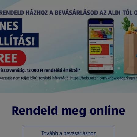
Rendeld meg online
Tovább a bevásárláshoz
(új oldalon nyílik meg)