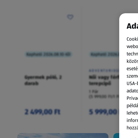
Ada
Cooki
webol
techn
Kapható 2026.08.10-től
Kapható 2026.08.10-től
közös
eseté
ADVENTURIDGE
szemé
Gyermek póló, 2
Női vagy férfi
darab
terepcipő
USA-b
adato
1 Pár
(5 999,00 Ft/1 Pár)
Priva
példá
2 499,00 Ft
5 999,00 Ft
lehet
infor
hozzá