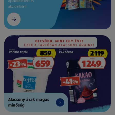
ajánlatainkért és
akcióinkért!
Alacsony árak magas
minőség