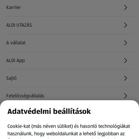
Karrier
(új oldalon nyílik meg)
ALDI UTAZÁS
(új oldalon nyílik meg)
A vállalat
ALDI App
Sajtó
Felelősségvállalás
Adatvédelmi beállítások
Információk
Cookie-kat (más néven sütiket) és hasonló technológiákat
Kérdőív
használunk, hogy weboldalunkat a lehető legjobban az