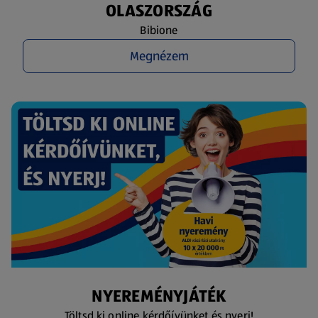
OLASZORSZÁG
Bibione
Megnézem
NYEREMÉNYJÁTÉK
Töltsd ki online kérdőívünket és nyerj!