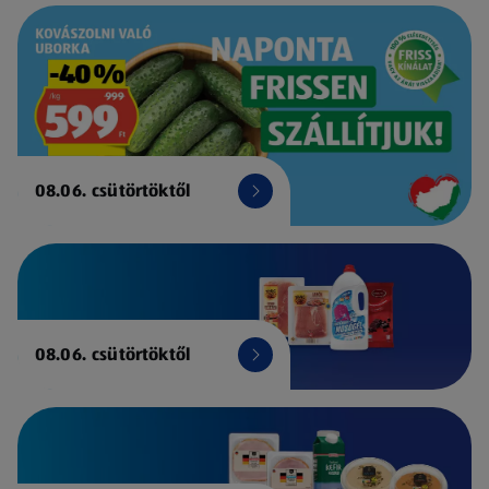
08.06. csütörtöktől
08.06. csütörtöktől