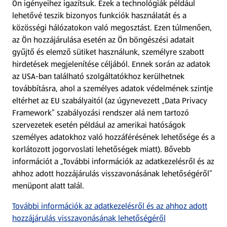
Ön igényeihez igazítsuk.
Ezek a technológiák például
lehetővé teszik bizonyos funkciók használatát és a
Fizetési lehetőségek
közösségi hálózatokon való megosztást. Ezen túlmenően,
az Ön hozzájárulása esetén az Ön böngészési adatait
ALDI utalványok
gyűjtő és elemző sütiket használunk, személyre szabott
hirdetések megjelenítése céljából. Ennek során az adatok
az USA-ban található szolgáltatókhoz kerülhetnek
Árcsökkentés
továbbításra, ahol a személyes adatok védelmének szintje
eltérhet az EU szabályaitól (az úgynevezett „Data Privacy
Adattörlő alkalmazás
Framework” szabályozási rendszer alá nem tartozó
szervezetek esetén például az amerikai hatóságok
Szervizpont
személyes adatokhoz való hozzáférésének lehetősége és a
(új oldalon nyílik meg)
korlátozott jogorvoslati lehetőségek miatt). Bővebb
információt a „További információk az adatkezelésről és az
Fedezz fel minket az interneten!
ahhoz adott hozzájárulás visszavonásának lehetőségéről”
menüpont alatt talál.
Töltsd le az ALDI Magyarország applikációt!
További információk az adatkezelésről és az ahhoz adott
hozzájárulás visszavonásának lehetőségéről