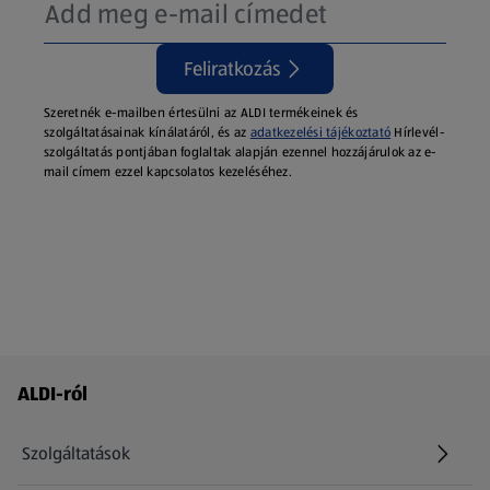
Feliratkozás
Szeretnék e-mailben értesülni az ALDI termékeinek és
szolgáltatásainak kínálatáról, és az
adatkezelési tájékoztató
Hírlevél-
szolgáltatás pontjában foglaltak alapján ezennel hozzájárulok az e-
mail címem ezzel kapcsolatos kezeléséhez.
Láblécmenü - további linkek
ALDI-ról
Szolgáltatások