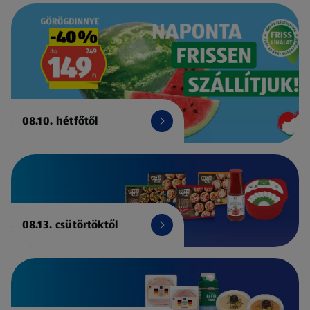
08.10. hétfőtől
08.13. csütörtöktől