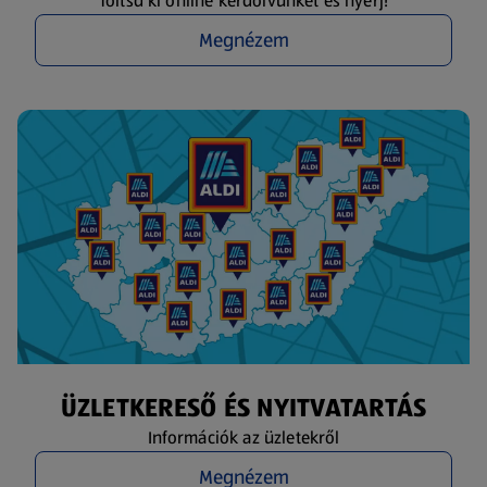
Töltsd ki online kérdőívünket és nyerj!
Megnézem
ÜZLETKERESŐ ÉS NYITVATARTÁS
Információk az üzletekről
Megnézem