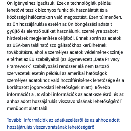
Ön igényeihez igazítsuk.
Ezek a technológiák például
lehetővé teszik bizonyos funkciók használatát és a
Fizetési lehetőségek
közösségi hálózatokon való megosztást. Ezen túlmenően,
az Ön hozzájárulása esetén az Ön böngészési adatait
ALDI utalványok
gyűjtő és elemző sütiket használunk, személyre szabott
hirdetések megjelenítése céljából. Ennek során az adatok
az USA-ban található szolgáltatókhoz kerülhetnek
Árcsökkentés
továbbításra, ahol a személyes adatok védelmének szintje
eltérhet az EU szabályaitól (az úgynevezett „Data Privacy
Adattörlő alkalmazás
Framework” szabályozási rendszer alá nem tartozó
szervezetek esetén például az amerikai hatóságok
Szervizpont
személyes adatokhoz való hozzáférésének lehetősége és a
(új oldalon nyílik meg)
korlátozott jogorvoslati lehetőségek miatt). Bővebb
információt a „További információk az adatkezelésről és az
Fedezz fel minket az interneten!
ahhoz adott hozzájárulás visszavonásának lehetőségéről”
menüpont alatt talál.
Töltsd le az ALDI Magyarország applikációt!
További információk az adatkezelésről és az ahhoz adott
hozzájárulás visszavonásának lehetőségéről