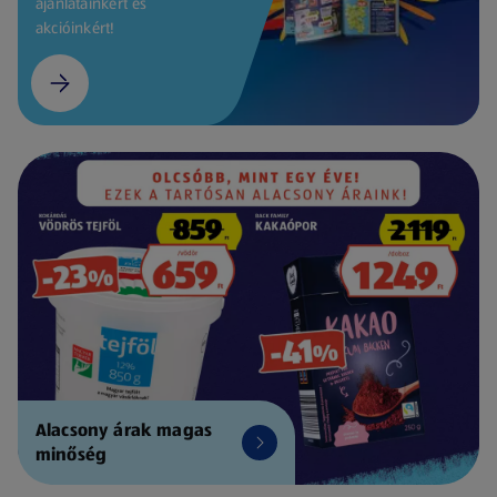
ajánlatainkért és
akcióinkért!
Alacsony árak magas
minőség