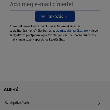
Feliratkozás
Szeretnék e-mailben értesülni az ALDI termékeinek és
szolgáltatásainak kínálatáról, és az
adatkezelési tájékoztató
Hírlevél-
szolgáltatás pontjában foglaltak alapján ezennel hozzájárulok az e-
mail címem ezzel kapcsolatos kezeléséhez.
Láblécmenü - további linkek
ALDI-ról
Szolgáltatások