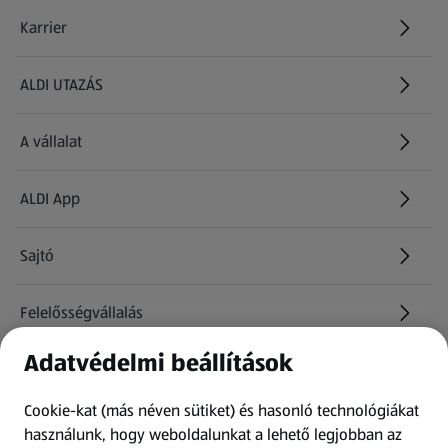
Karrier
(új oldalon nyílik meg)
ALDI UTAZÁS
(új oldalon nyílik meg)
A vállalat
ALDI App
Sajtó
Felelősségvállalás
Adatvédelmi beállítások
Információk
Cookie-kat (más néven sütiket) és hasonló technológiákat
Kérdőív
használunk, hogy weboldalunkat a lehető legjobban az