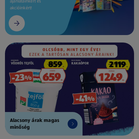
ajánlatainkért és
akcióinkért!
Alacsony árak magas
minőség