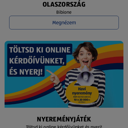
OLASZORSZÁG
Bibione
Megnézem
NYEREMÉNYJÁTÉK
Töltsd ki online kérdőívünket és nyerj!