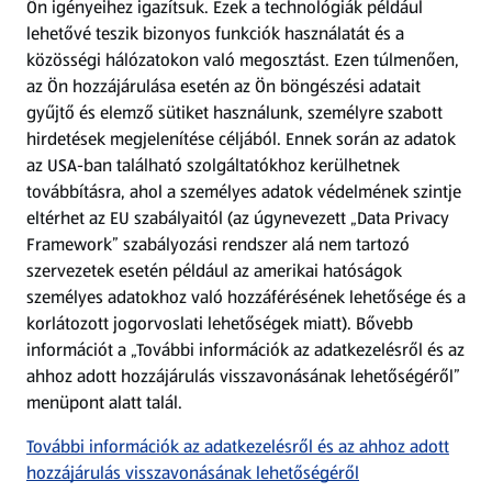
Ön igényeihez igazítsuk.
Ezek a technológiák például
lehetővé teszik bizonyos funkciók használatát és a
Fizetési lehetőségek
közösségi hálózatokon való megosztást. Ezen túlmenően,
az Ön hozzájárulása esetén az Ön böngészési adatait
ALDI utalványok
gyűjtő és elemző sütiket használunk, személyre szabott
hirdetések megjelenítése céljából. Ennek során az adatok
az USA-ban található szolgáltatókhoz kerülhetnek
Árcsökkentés
továbbításra, ahol a személyes adatok védelmének szintje
eltérhet az EU szabályaitól (az úgynevezett „Data Privacy
Adattörlő alkalmazás
Framework” szabályozási rendszer alá nem tartozó
szervezetek esetén például az amerikai hatóságok
Szervizpont
személyes adatokhoz való hozzáférésének lehetősége és a
(új oldalon nyílik meg)
korlátozott jogorvoslati lehetőségek miatt). Bővebb
információt a „További információk az adatkezelésről és az
Fedezz fel minket az interneten!
ahhoz adott hozzájárulás visszavonásának lehetőségéről”
menüpont alatt talál.
Töltsd le az ALDI Magyarország applikációt!
További információk az adatkezelésről és az ahhoz adott
hozzájárulás visszavonásának lehetőségéről