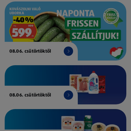
08.06. csütörtöktől
08.06. csütörtöktől