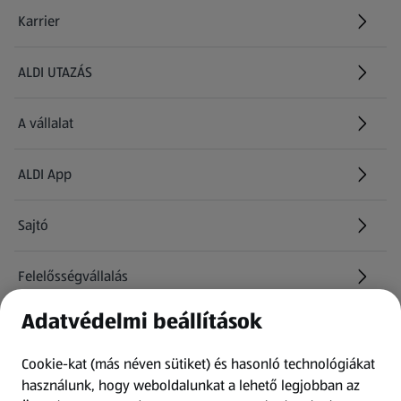
Karrier
(új oldalon nyílik meg)
ALDI UTAZÁS
(új oldalon nyílik meg)
A vállalat
ALDI App
Sajtó
Felelősségvállalás
Adatvédelmi beállítások
Információk
Cookie-kat (más néven sütiket) és hasonló technológiákat
Kérdőív
használunk, hogy weboldalunkat a lehető legjobban az