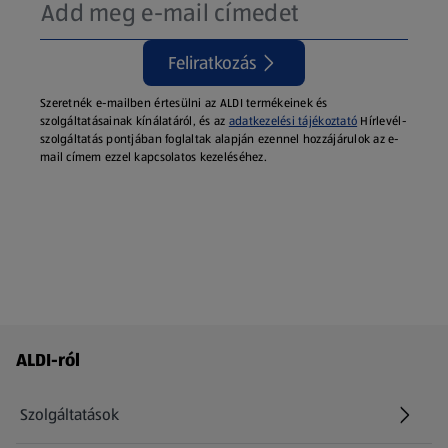
Feliratkozás
Szeretnék e-mailben értesülni az ALDI termékeinek és
szolgáltatásainak kínálatáról, és az
adatkezelési tájékoztató
Hírlevél-
szolgáltatás pontjában foglaltak alapján ezennel hozzájárulok az e-
mail címem ezzel kapcsolatos kezeléséhez.
Láblécmenü - további linkek
ALDI-ról
Szolgáltatások