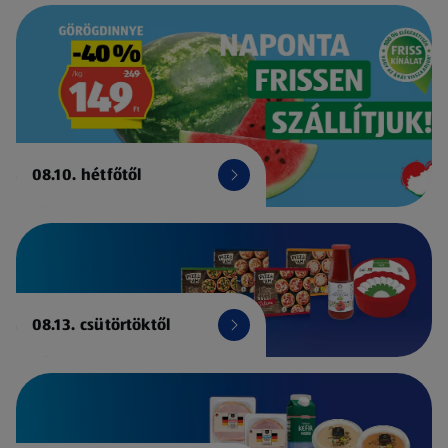
08.10. hétfőtől
08.13. csütörtöktől