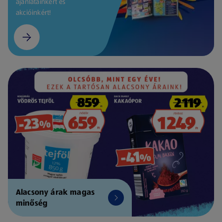
ajánlatainkért és
akcióinkért!
Alacsony árak magas
minőség