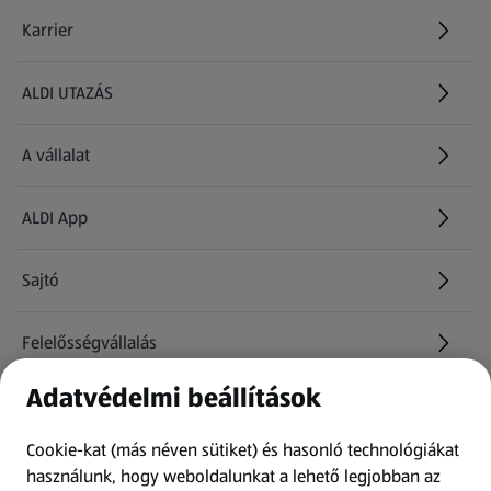
Karrier
(új oldalon nyílik meg)
ALDI UTAZÁS
(új oldalon nyílik meg)
A vállalat
ALDI App
Sajtó
Felelősségvállalás
Adatvédelmi beállítások
Információk
Cookie-kat (más néven sütiket) és hasonló technológiákat
Kérdőív
használunk, hogy weboldalunkat a lehető legjobban az