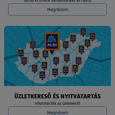
Töltsd ki online kérdőívünket és nyerj!
Megnézem
ÜZLETKERESŐ ÉS NYITVATARTÁS
Információk az üzletekről
Megnézem