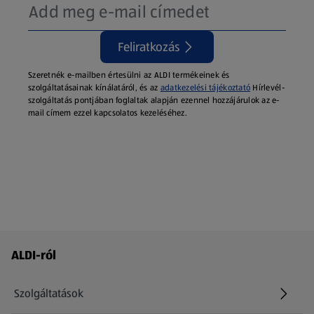
Feliratkozás
Szeretnék e-mailben értesülni az ALDI termékeinek és
szolgáltatásainak kínálatáról, és az
adatkezelési tájékoztató
Hírlevél-
szolgáltatás pontjában foglaltak alapján ezennel hozzájárulok az e-
mail címem ezzel kapcsolatos kezeléséhez.
Láblécmenü - további linkek
ALDI-ról
Szolgáltatások