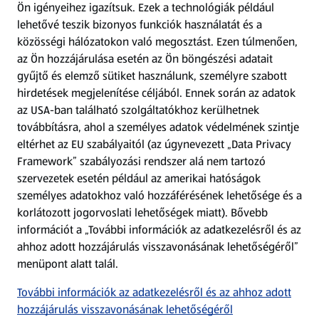
Ön igényeihez igazítsuk.
Ezek a technológiák például
lehetővé teszik bizonyos funkciók használatát és a
Fizetési lehetőségek
közösségi hálózatokon való megosztást. Ezen túlmenően,
az Ön hozzájárulása esetén az Ön böngészési adatait
ALDI utalványok
gyűjtő és elemző sütiket használunk, személyre szabott
hirdetések megjelenítése céljából. Ennek során az adatok
az USA-ban található szolgáltatókhoz kerülhetnek
Árcsökkentés
továbbításra, ahol a személyes adatok védelmének szintje
eltérhet az EU szabályaitól (az úgynevezett „Data Privacy
Adattörlő alkalmazás
Framework” szabályozási rendszer alá nem tartozó
szervezetek esetén például az amerikai hatóságok
Szervizpont
személyes adatokhoz való hozzáférésének lehetősége és a
(új oldalon nyílik meg)
korlátozott jogorvoslati lehetőségek miatt). Bővebb
információt a „További információk az adatkezelésről és az
Fedezz fel minket az interneten!
ahhoz adott hozzájárulás visszavonásának lehetőségéről”
menüpont alatt talál.
Töltsd le az ALDI Magyarország applikációt!
További információk az adatkezelésről és az ahhoz adott
hozzájárulás visszavonásának lehetőségéről