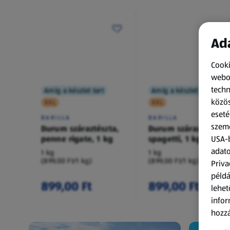
Ada
Cooki
webol
techn
Amíg a készlet tart
Amíg a készlet tart
közös
XXL
XXL
eseté
BARILLA
BARILLA
szemé
Durum száraztészta,
Durum száraztészta,
penne rigate, 1 kg
spagetti, 1 kg
USA-b
adato
1 kg
1 kg
(899,00 Ft/1 kg)
(899,00 Ft/1 kg)
Priva
példá
899,00 Ft
899,00 Ft
lehet
infor
hozzá