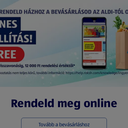
Rendeld meg online
Tovább a bevásárláshoz
(új oldalon nyílik meg)