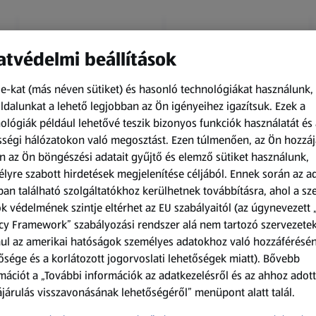
tvédelmi beállítások
e-kat (más néven sütiket) és hasonló technológiákat használunk,
dalunkat a lehető legjobban az Ön igényeihez igazítsuk.
Ezek a
ológiák például lehetővé teszik bizonyos funkciók használatát és 
Amíg a készlet tart
Amíg a készlet tart
ségi hálózatokon való megosztást. Ezen túlmenően, az Ön hozzáj
XXL
XXL
n az Ön böngészési adatait gyűjtő és elemző sütiket használunk,
ACTIMEL
O.B.
lyre szabott hirdetések megjelenítése céljából. Ennek során az a
Actimel joghurtital, 8
Procomfort tampon,
an található szolgáltatókhoz kerülhetnek továbbításra, ahol a s
palack
64 darab
k védelmének szintje eltérhet az EU szabályaitól (az úgynevezett 
0,8 kg
64 darabonként
(1 186,25 Ft/1 kg)
(59,36 Ft/1 darabonként)
cy Framework” szabályozási rendszer alá nem tartozó szervezete
ul az amerikai hatóságok személyes adatokhoz való hozzáférésé
949,00 Ft
3 799,00 Ft
ősége és a korlátozott jogorvoslati lehetőségek miatt). Bővebb
mációt a „További információk az adatkezelésről és az ahhoz adott
járulás visszavonásának lehetőségéről” menüpont alatt talál.