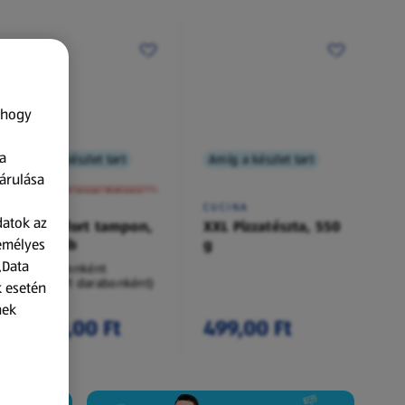
 hogy
a
Amíg a készlet tart
Amíg a készlet tart
XXL
árulása
A termék nem érkezett meg!
O.B.
CUCINA
datok az
Procomfort tampon,
XXL Pizzatészta, 550
zemélyes
54 darab
g
„Data
54 darabonként
(62,94 Ft/1 darabonként)
k esetén
nek
3 399,00 Ft
499,00 Ft