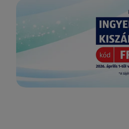
(új oldalon nyílik meg)