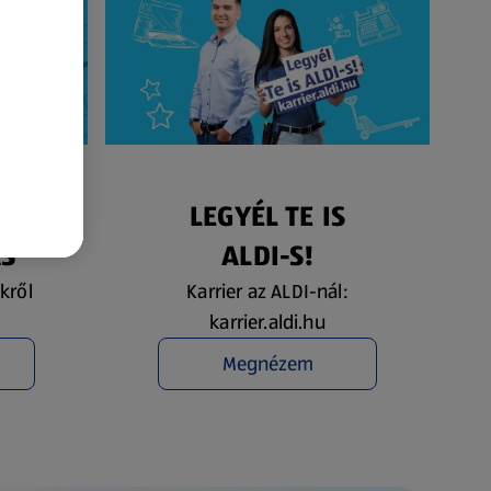
ÉS
LEGYÉL TE IS
ÁS
ALDI-S!
kről
Karrier az ALDI-nál:
karrier.aldi.hu
Megnézem