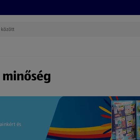
Termékeink
Online bevásárlás
Információk
Az én AL
(új oldalon nyílik meg)
s minőség
ainkért és