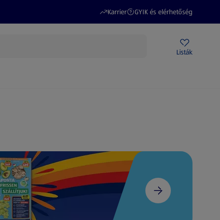
(új oldalon nyílik meg)
(új oldalon nyílik meg)
Karrier
GYIK és elérhetőség
Akciós újságok
ALDI Üzletek
Ajándékkártya
Szervizpont
Listák
DI-m