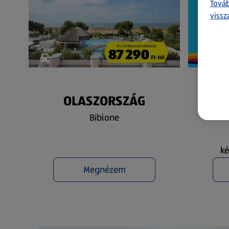
Továb
vissz
OLASZORSZÁG
N
Bibione
ké
Megnézem