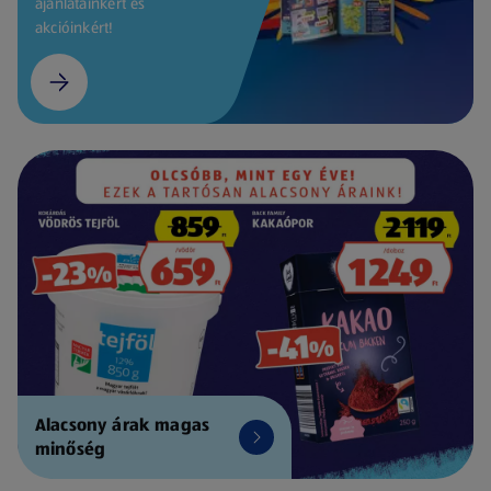
ajánlatainkért és
akcióinkért!
Alacsony árak magas
minőség