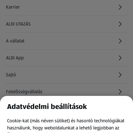
Karrier
(új oldalon nyílik meg)
ALDI UTAZÁS
(új oldalon nyílik meg)
A vállalat
ALDI App
Sajtó
Felelősségvállalás
Adatvédelmi beállítások
Információk
Cookie-kat (más néven sütiket) és hasonló technológiákat
Kérdőív
használunk, hogy weboldalunkat a lehető legjobban az