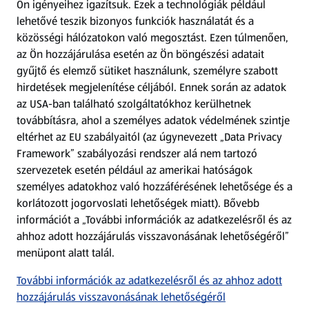
Ön igényeihez igazítsuk.
Ezek a technológiák például
lehetővé teszik bizonyos funkciók használatát és a
Fizetési lehetőségek
közösségi hálózatokon való megosztást. Ezen túlmenően,
az Ön hozzájárulása esetén az Ön böngészési adatait
ALDI utalványok
gyűjtő és elemző sütiket használunk, személyre szabott
hirdetések megjelenítése céljából. Ennek során az adatok
az USA-ban található szolgáltatókhoz kerülhetnek
Árcsökkentés
továbbításra, ahol a személyes adatok védelmének szintje
eltérhet az EU szabályaitól (az úgynevezett „Data Privacy
Adattörlő alkalmazás
Framework” szabályozási rendszer alá nem tartozó
szervezetek esetén például az amerikai hatóságok
Szervizpont
személyes adatokhoz való hozzáférésének lehetősége és a
(új oldalon nyílik meg)
korlátozott jogorvoslati lehetőségek miatt). Bővebb
információt a „További információk az adatkezelésről és az
Fedezz fel minket az interneten!
ahhoz adott hozzájárulás visszavonásának lehetőségéről”
menüpont alatt talál.
Töltsd le az ALDI Magyarország applikációt!
További információk az adatkezelésről és az ahhoz adott
hozzájárulás visszavonásának lehetőségéről