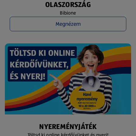
OLASZORSZÁG
Bibione
Megnézem
NYEREMÉNYJÁTÉK
Töltsd ki online kérdőívünket és nyerj!