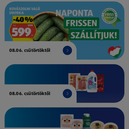
08.06. csütörtöktől
08.06. csütörtöktől