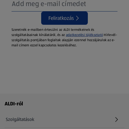
Feliratkozás
Szeretnék e-mailben értesülni az ALDI termékeinek és
szolgáltatásainak kínálatáról, és az
adatkezelési tájékoztató
Hírlevél-
szolgáltatás pontjában foglaltak alapján ezennel hozzájárulok az e-
mail címem ezzel kapcsolatos kezeléséhez.
Láblécmenü - további linkek
ALDI-ról
Szolgáltatások