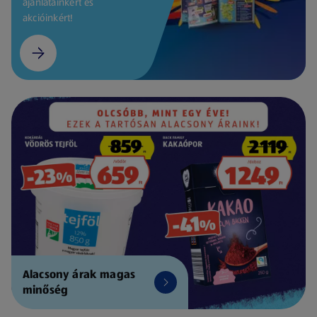
ajánlatainkért és
akcióinkért!
Alacsony árak magas
minőség