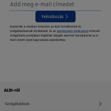
Feliratkozás
Szeretnék e-mailben értesülni az ALDI termékeinek és
szolgáltatásainak kínálatáról, és az
adatkezelési tájékoztató
Hírlevél-
szolgáltatás pontjában foglaltak alapján ezennel hozzájárulok az e-
mail címem ezzel kapcsolatos kezeléséhez.
Láblécmenü - további linkek
ALDI-ról
Szolgáltatások