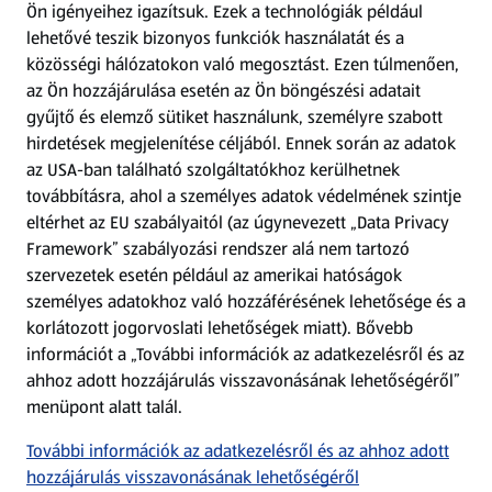
Ön igényeihez igazítsuk.
Ezek a technológiák például
lehetővé teszik bizonyos funkciók használatát és a
Fizetési lehetőségek
közösségi hálózatokon való megosztást. Ezen túlmenően,
az Ön hozzájárulása esetén az Ön böngészési adatait
ALDI utalványok
gyűjtő és elemző sütiket használunk, személyre szabott
hirdetések megjelenítése céljából. Ennek során az adatok
az USA-ban található szolgáltatókhoz kerülhetnek
Árcsökkentés
továbbításra, ahol a személyes adatok védelmének szintje
eltérhet az EU szabályaitól (az úgynevezett „Data Privacy
Adattörlő alkalmazás
Framework” szabályozási rendszer alá nem tartozó
szervezetek esetén például az amerikai hatóságok
Szervizpont
személyes adatokhoz való hozzáférésének lehetősége és a
(új oldalon nyílik meg)
korlátozott jogorvoslati lehetőségek miatt). Bővebb
információt a „További információk az adatkezelésről és az
Fedezz fel minket az interneten!
ahhoz adott hozzájárulás visszavonásának lehetőségéről”
menüpont alatt talál.
Töltsd le az ALDI Magyarország applikációt!
További információk az adatkezelésről és az ahhoz adott
hozzájárulás visszavonásának lehetőségéről