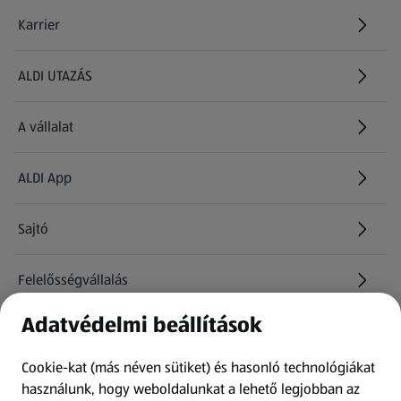
Karrier
(új oldalon nyílik meg)
ALDI UTAZÁS
(új oldalon nyílik meg)
A vállalat
ALDI App
Sajtó
Felelősségvállalás
Adatvédelmi beállítások
Információk
Cookie-kat (más néven sütiket) és hasonló technológiákat
Kérdőív
használunk, hogy weboldalunkat a lehető legjobban az