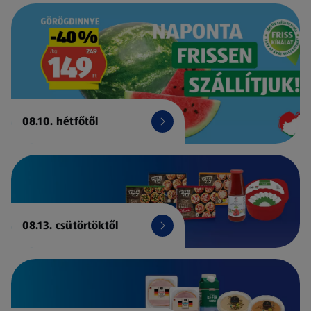
08.10. hétfőtől
08.13. csütörtöktől