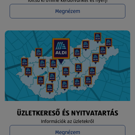
Töltsd ki online kérdőívünket és nyerj!
Megnézem
ÜZLETKERESŐ ÉS NYITVATARTÁS
Információk az üzletekről
Megnézem