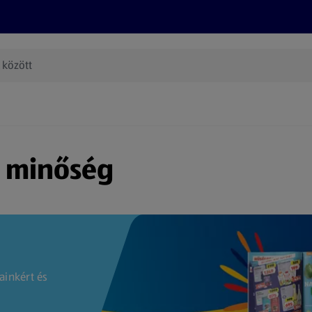
Termékeink
Online bevásárlás
Információk
Az én AL
(új oldalon nyílik meg)
s minőség
ainkért és