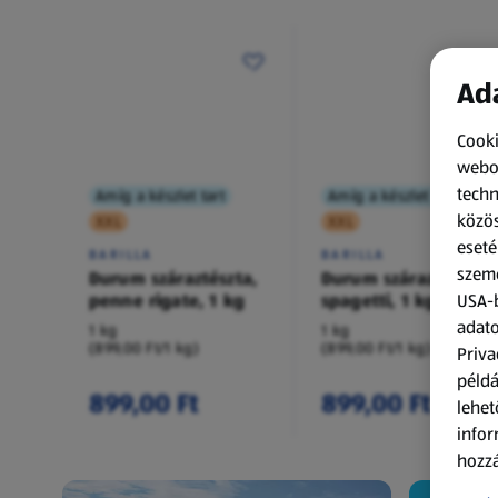
Ada
Cooki
webol
techn
Amíg a készlet tart
Amíg a készlet tart
közös
XXL
XXL
eseté
BARILLA
BARILLA
szemé
Durum száraztészta,
Durum száraztészta,
penne rigate, 1 kg
spagetti, 1 kg
USA-b
adato
1 kg
1 kg
(899,00 Ft/1 kg)
(899,00 Ft/1 kg)
Priva
példá
899,00 Ft
899,00 Ft
lehet
infor
hozzá