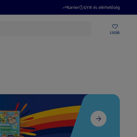
(új oldalon nyílik meg)
(új oldalon nyílik meg)
Karrier
GYIK és elérhetőség
Akciós újságok
ALDI Üzletek
Ajándékkártya
Szervizpont
Listák
DI-m