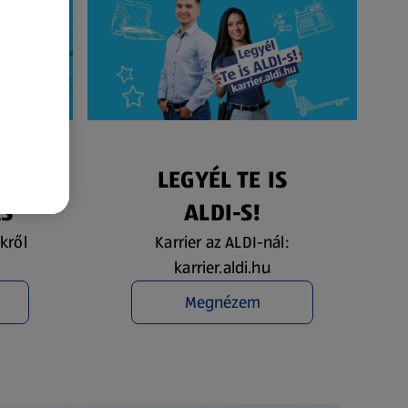
ÉS
LEGYÉL TE IS
ÁS
ALDI-S!
kről
Karrier az ALDI-nál:
karrier.aldi.hu
Megnézem