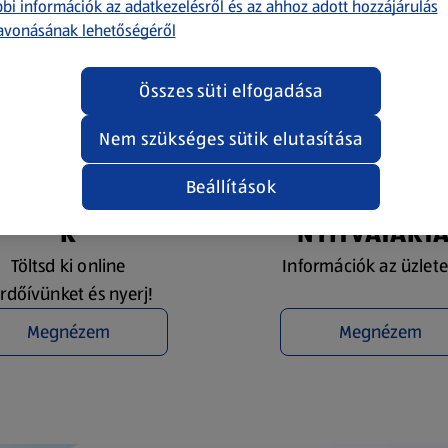
bi információk az adatkezelésről és az ahhoz adott hozzájárulás
avonásának lehetőségéről
Összes süti elfogadása
Nem szükséges sütik elutasítása
Beállítások
YEREMÉNYJÁTÉ
ÜZLETKERESŐ 
K
NYITVATART
Töltsd ki online
Információk az üzlete
rdőívünket és nyerj!
Megnézem
Megnézem