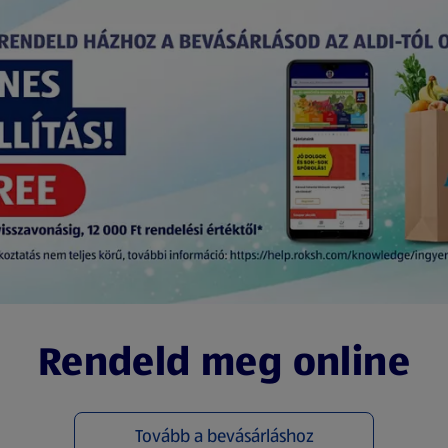
Rendeld meg online
Tovább a bevásárláshoz
(új oldalon nyílik meg)