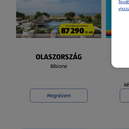
Továb
vissz
OLASZORSZÁG
N
Bibione
ké
Megnézem