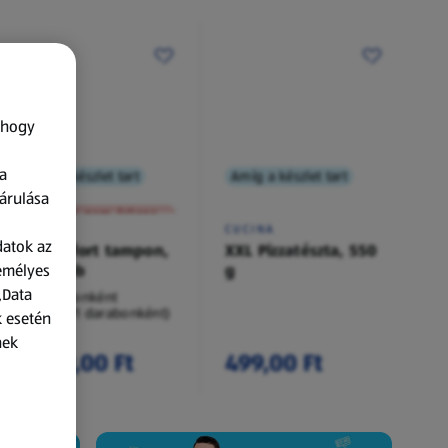
 hogy
a
Amíg a készlet tart
Amíg a készlet tart
XXL
árulása
A termék nem érkezett meg!
O.B.
CUCINA
datok az
Procomfort tampon,
XXL Pizzatészta, 550
zemélyes
54 darab
g
„Data
54 darabonként
(62,94 Ft/1 darabonként)
k esetén
nek
3 399,00 Ft
499,00 Ft