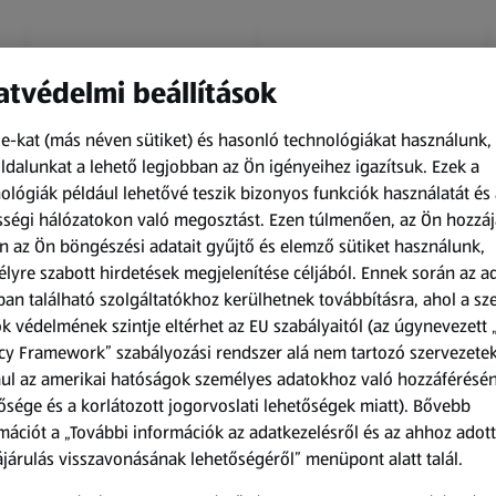
tvédelmi beállítások
e-kat (más néven sütiket) és hasonló technológiákat használunk,
dalunkat a lehető legjobban az Ön igényeihez igazítsuk.
Ezek a
ológiák például lehetővé teszik bizonyos funkciók használatát és 
Amíg a készlet tart
Amíg a készlet tart
ségi hálózatokon való megosztást. Ezen túlmenően, az Ön hozzáj
XXL
XXL
n az Ön böngészési adatait gyűjtő és elemző sütiket használunk,
ACTIMEL
O.B.
lyre szabott hirdetések megjelenítése céljából. Ennek során az a
Actimel joghurtital, 8
Procomfort tampon,
an található szolgáltatókhoz kerülhetnek továbbításra, ahol a s
palack
64 darab
k védelmének szintje eltérhet az EU szabályaitól (az úgynevezett 
0,8 kg
64 darabonként
(1 186,25 Ft/1 kg)
(59,36 Ft/1 darabonként)
cy Framework” szabályozási rendszer alá nem tartozó szervezete
ul az amerikai hatóságok személyes adatokhoz való hozzáférésé
949,00 Ft
3 799,00 Ft
ősége és a korlátozott jogorvoslati lehetőségek miatt). Bővebb
mációt a „További információk az adatkezelésről és az ahhoz adott
járulás visszavonásának lehetőségéről” menüpont alatt talál.