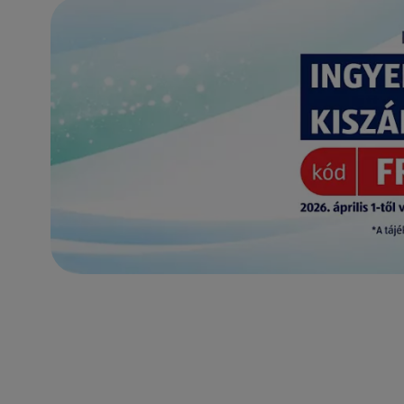
(új oldalon nyílik meg)