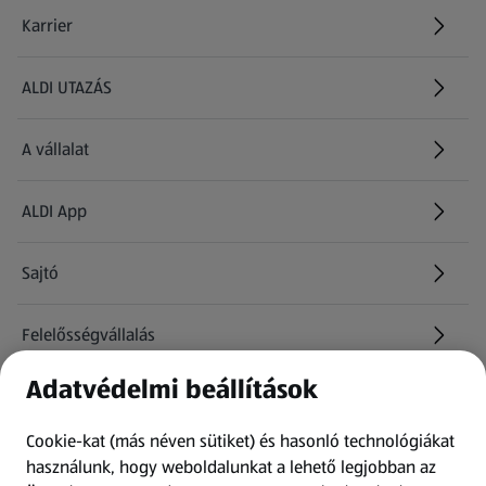
Karrier
(új oldalon nyílik meg)
ALDI UTAZÁS
(új oldalon nyílik meg)
A vállalat
ALDI App
Sajtó
Felelősségvállalás
Adatvédelmi beállítások
Információk
Cookie-kat (más néven sütiket) és hasonló technológiákat
Kérdőív
használunk, hogy weboldalunkat a lehető legjobban az