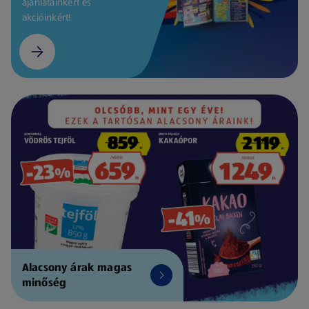
ajánlatainkért és
akcióinkért!
Alacsony árak magas
minőség