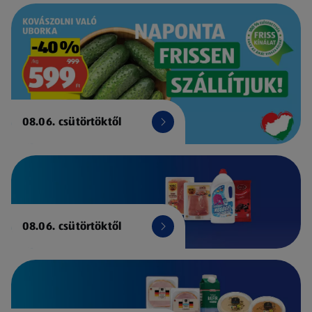
08.06. csütörtöktől
08.06. csütörtöktől