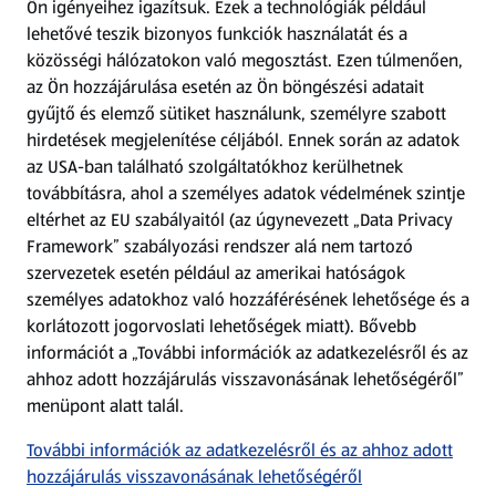
Ön igényeihez igazítsuk.
Ezek a technológiák például
lehetővé teszik bizonyos funkciók használatát és a
Fizetési lehetőségek
közösségi hálózatokon való megosztást. Ezen túlmenően,
az Ön hozzájárulása esetén az Ön böngészési adatait
ALDI utalványok
gyűjtő és elemző sütiket használunk, személyre szabott
hirdetések megjelenítése céljából. Ennek során az adatok
az USA-ban található szolgáltatókhoz kerülhetnek
Árcsökkentés
továbbításra, ahol a személyes adatok védelmének szintje
eltérhet az EU szabályaitól (az úgynevezett „Data Privacy
Adattörlő alkalmazás
Framework” szabályozási rendszer alá nem tartozó
szervezetek esetén például az amerikai hatóságok
Szervizpont
személyes adatokhoz való hozzáférésének lehetősége és a
(új oldalon nyílik meg)
korlátozott jogorvoslati lehetőségek miatt). Bővebb
információt a „További információk az adatkezelésről és az
Fedezz fel minket az interneten!
ahhoz adott hozzájárulás visszavonásának lehetőségéről”
menüpont alatt talál.
Töltsd le az ALDI Magyarország applikációt!
További információk az adatkezelésről és az ahhoz adott
hozzájárulás visszavonásának lehetőségéről