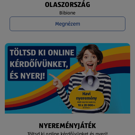
OLASZORSZÁG
Bibione
Megnézem
NYEREMÉNYJÁTÉK
Töltsd ki online kérdőívünket és nyerj!