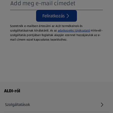
Feliratkozás
Szeretnék e-mailben értesülni az ALDI termékeinek és
szolgáltatásainak kínálatáról, és az
adatkezelési tájékoztató
Hírlevél-
szolgáltatás pontjában foglaltak alapján ezennel hozzájárulok az e-
mail címem ezzel kapcsolatos kezeléséhez.
Láblécmenü - további linkek
ALDI-ról
Szolgáltatások