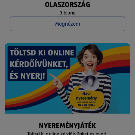
OLASZORSZÁG
Bibione
Megnézem
NYEREMÉNYJÁTÉK
Töltsd ki online kérdőívünket és nyerj!