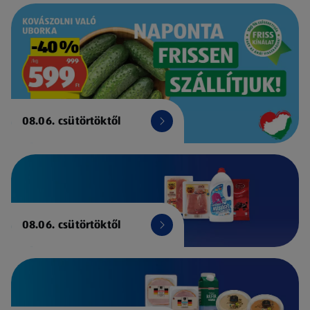
08.06. csütörtöktől
08.06. csütörtöktől