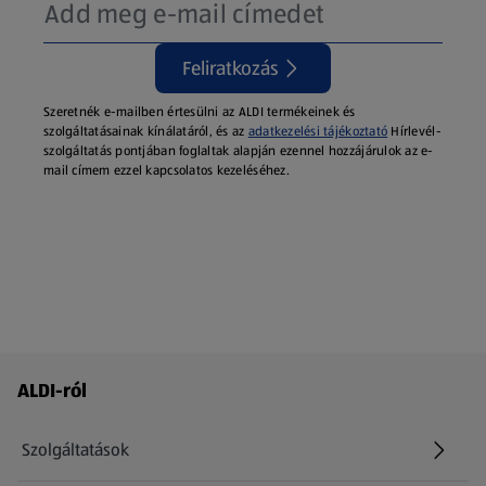
Feliratkozás
Szeretnék e-mailben értesülni az ALDI termékeinek és
szolgáltatásainak kínálatáról, és az
adatkezelési tájékoztató
Hírlevél-
szolgáltatás pontjában foglaltak alapján ezennel hozzájárulok az e-
mail címem ezzel kapcsolatos kezeléséhez.
Láblécmenü - további linkek
ALDI-ról
Szolgáltatások