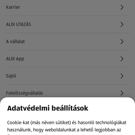
Karrier
(új oldalon nyílik meg)
ALDI UTAZÁS
(új oldalon nyílik meg)
A vállalat
ALDI App
Sajtó
Felelősségvállalás
Adatvédelmi beállítások
Információk
Cookie-kat (más néven sütiket) és hasonló technológiákat
Kérdőív
használunk, hogy weboldalunkat a lehető legjobban az