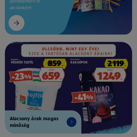
ajánlatainkért és
akcióinkért!
Alacsony árak magas
minőség