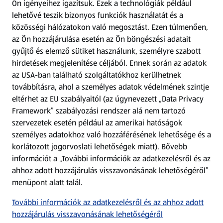
Ön igényeihez igazítsuk.
Ezek a technológiák például
lehetővé teszik bizonyos funkciók használatát és a
Fizetési lehetőségek
közösségi hálózatokon való megosztást. Ezen túlmenően,
az Ön hozzájárulása esetén az Ön böngészési adatait
ALDI utalványok
gyűjtő és elemző sütiket használunk, személyre szabott
hirdetések megjelenítése céljából. Ennek során az adatok
az USA-ban található szolgáltatókhoz kerülhetnek
Árcsökkentés
továbbításra, ahol a személyes adatok védelmének szintje
eltérhet az EU szabályaitól (az úgynevezett „Data Privacy
Adattörlő alkalmazás
Framework” szabályozási rendszer alá nem tartozó
szervezetek esetén például az amerikai hatóságok
Szervizpont
személyes adatokhoz való hozzáférésének lehetősége és a
(új oldalon nyílik meg)
korlátozott jogorvoslati lehetőségek miatt). Bővebb
információt a „További információk az adatkezelésről és az
Fedezz fel minket az interneten!
ahhoz adott hozzájárulás visszavonásának lehetőségéről”
menüpont alatt talál.
Töltsd le az ALDI Magyarország applikációt!
További információk az adatkezelésről és az ahhoz adott
hozzájárulás visszavonásának lehetőségéről