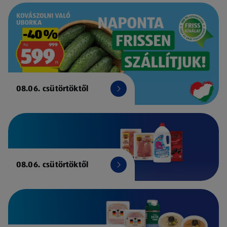
08.06. csütörtöktől
08.06. csütörtöktől