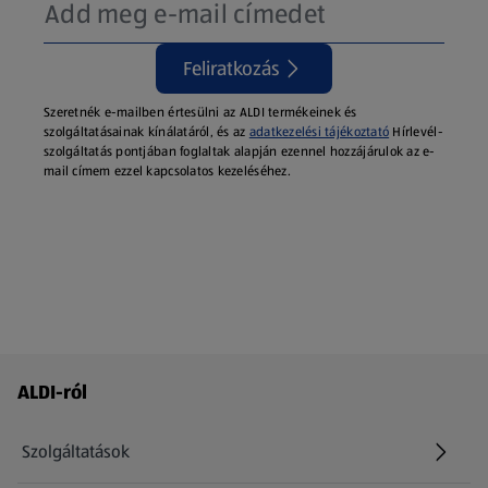
Feliratkozás
Szeretnék e-mailben értesülni az ALDI termékeinek és
szolgáltatásainak kínálatáról, és az
adatkezelési tájékoztató
Hírlevél-
szolgáltatás pontjában foglaltak alapján ezennel hozzájárulok az e-
mail címem ezzel kapcsolatos kezeléséhez.
Láblécmenü - további linkek
ALDI-ról
Szolgáltatások