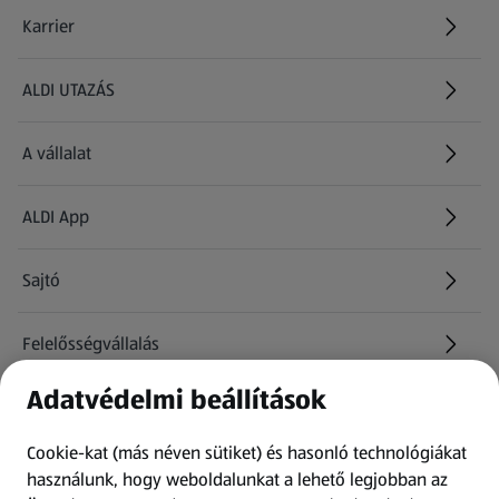
Karrier
(új oldalon nyílik meg)
ALDI UTAZÁS
(új oldalon nyílik meg)
A vállalat
ALDI App
Sajtó
Felelősségvállalás
Adatvédelmi beállítások
Információk
Cookie-kat (más néven sütiket) és hasonló technológiákat
Kérdőív
használunk, hogy weboldalunkat a lehető legjobban az