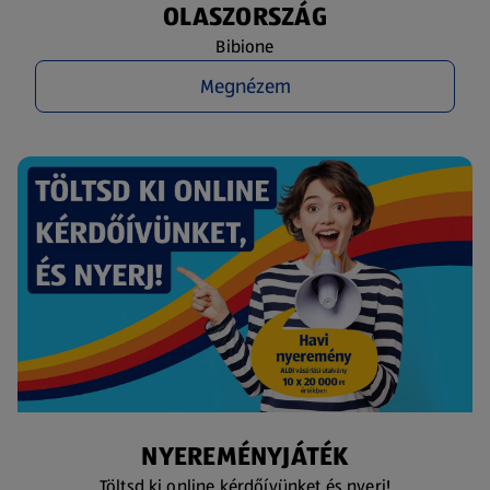
OLASZORSZÁG
Bibione
Megnézem
NYEREMÉNYJÁTÉK
Töltsd ki online kérdőívünket és nyerj!