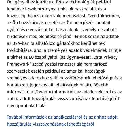
Ön igényeihez igazítsuk.
Ezek a technológiák például
lehetővé teszik bizonyos funkciók használatát és a
Fizetési lehetőségek
közösségi hálózatokon való megosztást. Ezen túlmenően,
az Ön hozzájárulása esetén az Ön böngészési adatait
ALDI utalványok
gyűjtő és elemző sütiket használunk, személyre szabott
hirdetések megjelenítése céljából. Ennek során az adatok
az USA-ban található szolgáltatókhoz kerülhetnek
Árcsökkentés
továbbításra, ahol a személyes adatok védelmének szintje
eltérhet az EU szabályaitól (az úgynevezett „Data Privacy
Adattörlő alkalmazás
Framework” szabályozási rendszer alá nem tartozó
szervezetek esetén például az amerikai hatóságok
Szervizpont
személyes adatokhoz való hozzáférésének lehetősége és a
(új oldalon nyílik meg)
korlátozott jogorvoslati lehetőségek miatt). Bővebb
információt a „További információk az adatkezelésről és az
Fedezz fel minket az interneten!
ahhoz adott hozzájárulás visszavonásának lehetőségéről”
menüpont alatt talál.
Töltsd le az ALDI Magyarország applikációt!
További információk az adatkezelésről és az ahhoz adott
hozzájárulás visszavonásának lehetőségéről