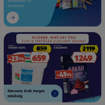
ajánlatainkért és
akcióinkért!
Alacsony árak magas
minőség