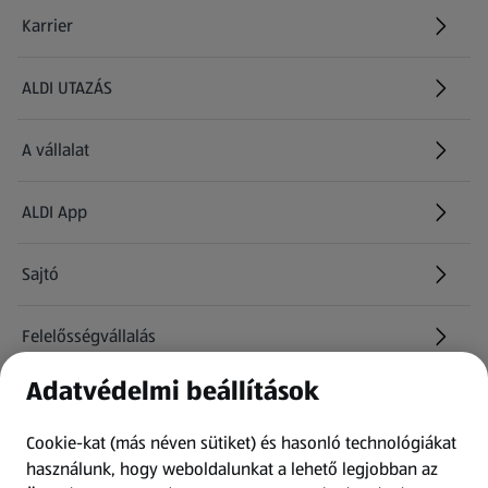
Karrier
(új oldalon nyílik meg)
ALDI UTAZÁS
(új oldalon nyílik meg)
A vállalat
ALDI App
Sajtó
Felelősségvállalás
Adatvédelmi beállítások
Információk
Cookie-kat (más néven sütiket) és hasonló technológiákat
Kérdőív
használunk, hogy weboldalunkat a lehető legjobban az