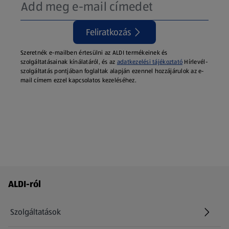
Feliratkozás
Szeretnék e-mailben értesülni az ALDI termékeinek és
szolgáltatásainak kínálatáról, és az
adatkezelési tájékoztató
Hírlevél-
szolgáltatás pontjában foglaltak alapján ezennel hozzájárulok az e-
mail címem ezzel kapcsolatos kezeléséhez.
Láblécmenü - további linkek
ALDI-ról
Szolgáltatások