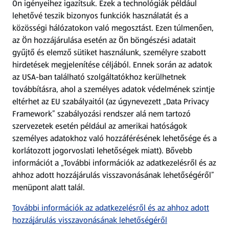
Ön igényeihez igazítsuk.
Ezek a technológiák például
lehetővé teszik bizonyos funkciók használatát és a
Fizetési lehetőségek
közösségi hálózatokon való megosztást. Ezen túlmenően,
az Ön hozzájárulása esetén az Ön böngészési adatait
ALDI utalványok
gyűjtő és elemző sütiket használunk, személyre szabott
hirdetések megjelenítése céljából. Ennek során az adatok
az USA-ban található szolgáltatókhoz kerülhetnek
Árcsökkentés
továbbításra, ahol a személyes adatok védelmének szintje
eltérhet az EU szabályaitól (az úgynevezett „Data Privacy
Adattörlő alkalmazás
Framework” szabályozási rendszer alá nem tartozó
szervezetek esetén például az amerikai hatóságok
Szervizpont
személyes adatokhoz való hozzáférésének lehetősége és a
(új oldalon nyílik meg)
korlátozott jogorvoslati lehetőségek miatt). Bővebb
információt a „További információk az adatkezelésről és az
Fedezz fel minket az interneten!
ahhoz adott hozzájárulás visszavonásának lehetőségéről”
menüpont alatt talál.
Töltsd le az ALDI Magyarország applikációt!
További információk az adatkezelésről és az ahhoz adott
hozzájárulás visszavonásának lehetőségéről