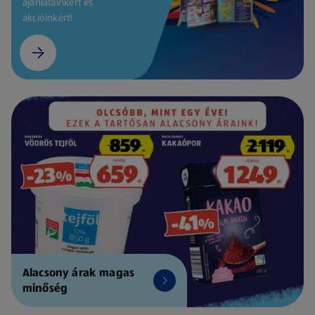
ajánlatainkért és
akcióinkért!
Alacsony árak magas
minőség