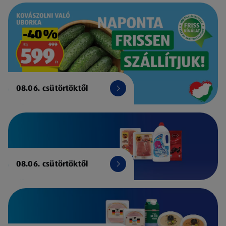
08.06. csütörtöktől
08.06. csütörtöktől