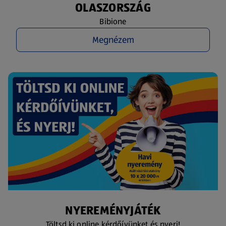
OLASZORSZÁG
Bibione
Megnézem
NYEREMÉNYJÁTÉK
Töltsd ki online kérdőívünket és nyerj!