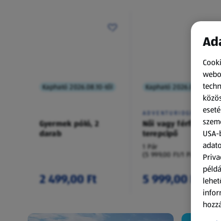
Ada
Cooki
webol
techn
Kapható 2026.08.10-től
Kapható 2026.08.10-től
közös
eseté
ADVENTURIDGE
szemé
Gyermek póló, 2
Női vagy férfi
darab
terepcipő
USA-b
adato
1 Pár
(5 999,00 Ft/1 Pár)
Priva
példá
2 499,00 Ft
5 999,00 Ft
lehet
infor
hozzá