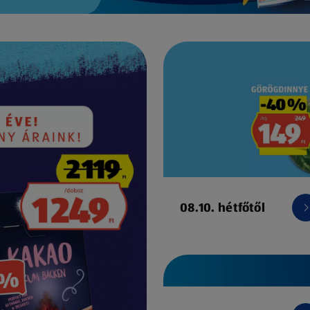
08.10. hétfőtől