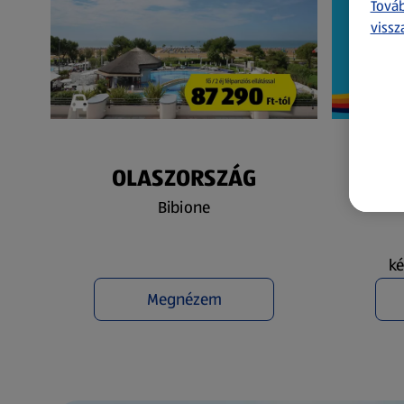
Továb
vissz
OLASZORSZÁG
N
Bibione
ké
Megnézem