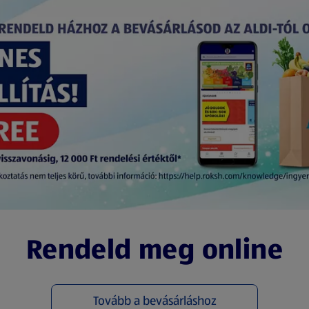
Rendeld meg online
Tovább a bevásárláshoz
(új oldalon nyílik meg)