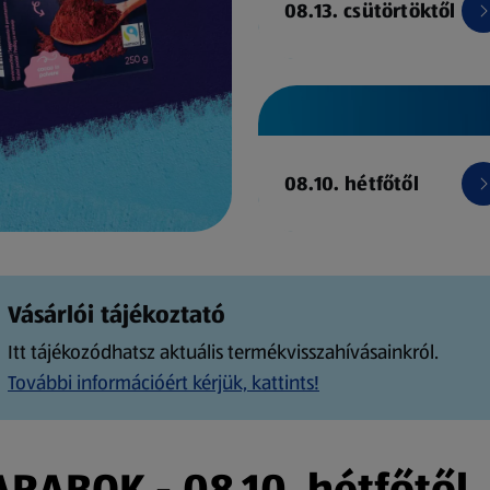
08.13. csütörtöktől
08.10. hétfőtől
Vásárlói tájékoztató
Itt tájékozódhatsz aktuális termékvisszahívásainkról.
További információért kérjük, kattints!
ABOK - 08.10. hétfőtől