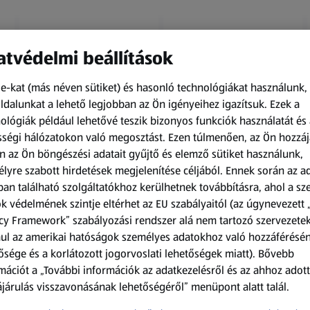
tvédelmi beállítások
e-kat (más néven sütiket) és hasonló technológiákat használunk,
dalunkat a lehető legjobban az Ön igényeihez igazítsuk.
Ezek a
ológiák például lehetővé teszik bizonyos funkciók használatát és 
Kapható 2026.08.10-től
Kapható 2026.08.10-től
ségi hálózatokon való megosztást. Ezen túlmenően, az Ön hozzáj
n az Ön böngészési adatait gyűjtő és elemző sütiket használunk,
UP2FASHION MEN
UP2FASHION WOMEN
lyre szabott hirdetések megjelenítése céljából. Ennek során az a
Férfi pizsama
Női kötött kardigán
an található szolgáltatókhoz kerülhetnek továbbításra, ahol a s
k védelmének szintje eltérhet az EU szabályaitól (az úgynevezett 
1 SOF
1 darabonként
(1 999,00 Ft/1 SOF)
(2 799,00 Ft/1
cy Framework” szabályozási rendszer alá nem tartozó szervezete
darabonként)
ul az amerikai hatóságok személyes adatokhoz való hozzáférésé
1 999,00 Ft
2 799,00 Ft
ősége és a korlátozott jogorvoslati lehetőségek miatt). Bővebb
mációt a „További információk az adatkezelésről és az ahhoz adott
járulás visszavonásának lehetőségéről” menüpont alatt talál.