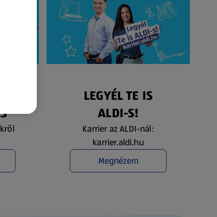
ÉS
LEGYÉL TE IS
ÁS
ALDI-S!
kről
Karrier az ALDI-nál:
karrier.aldi.hu
Megnézem