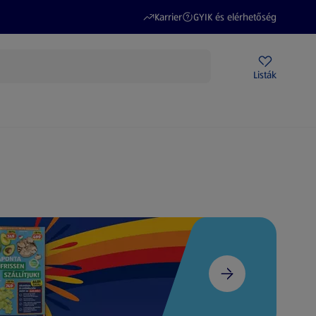
(új oldalon nyílik meg)
(új oldalon nyílik meg)
Karrier
GYIK és elérhetőség
Akciós újságok
ALDI Üzletek
Ajándékkártya
Szervizpont
Listák
DI-m