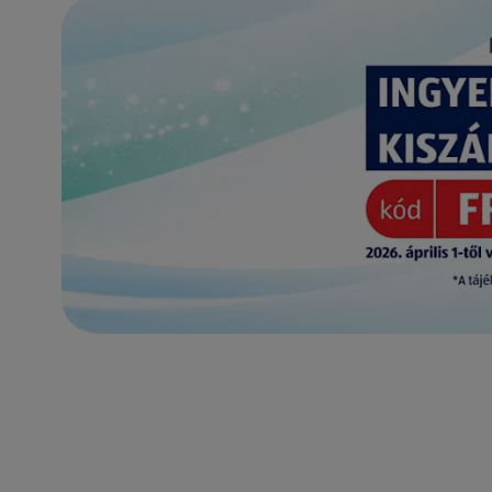
(új oldalon nyílik meg)