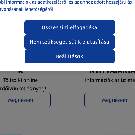
bi információk az adatkezelésről és az ahhoz adott hozzájárulás
avonásának lehetőségéről
Összes süti elfogadása
Nem szükséges sütik elutasítása
Beállítások
YEREMÉNYJÁTÉ
ÜZLETKERESŐ 
K
NYITVATART
Töltsd ki online
Információk az üzlete
rdőívünket és nyerj!
Megnézem
Megnézem