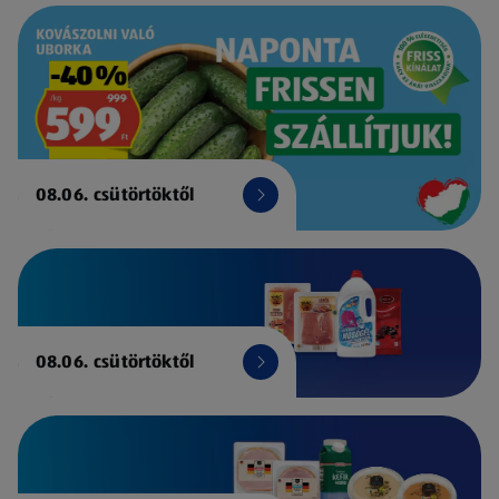
08.06. csütörtöktől
08.06. csütörtöktől