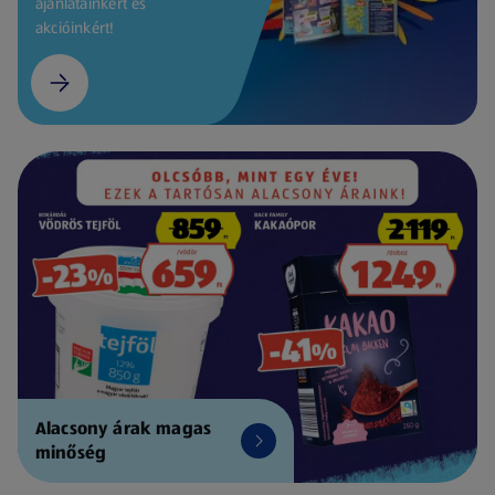
ajánlatainkért és
akcióinkért!
Alacsony árak magas
minőség