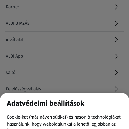
Karrier
(új oldalon nyílik meg)
ALDI UTAZÁS
(új oldalon nyílik meg)
A vállalat
ALDI App
Sajtó
Felelősségvállalás
Adatvédelmi beállítások
Információk
Cookie-kat (más néven sütiket) és hasonló technológiákat
Kérdőív
használunk, hogy weboldalunkat a lehető legjobban az