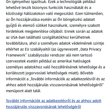
Ön igényeihez igazítsuk.
Ezek a technológiák például
lehetővé teszik bizonyos funkciók használatát és a
Fizetési lehetőségek
közösségi hálózatokon való megosztást. Ezen túlmenően,
az Ön hozzájárulása esetén az Ön böngészési adatait
ALDI utalványok
gyűjtő és elemző sütiket használunk, személyre szabott
hirdetések megjelenítése céljából. Ennek során az adatok
az USA-ban található szolgáltatókhoz kerülhetnek
Árcsökkentés
továbbításra, ahol a személyes adatok védelmének szintje
eltérhet az EU szabályaitól (az úgynevezett „Data Privacy
Adattörlő alkalmazás
Framework” szabályozási rendszer alá nem tartozó
szervezetek esetén például az amerikai hatóságok
Szervizpont
személyes adatokhoz való hozzáférésének lehetősége és a
(új oldalon nyílik meg)
korlátozott jogorvoslati lehetőségek miatt). Bővebb
információt a „További információk az adatkezelésről és az
Fedezz fel minket az interneten!
ahhoz adott hozzájárulás visszavonásának lehetőségéről”
menüpont alatt talál.
Töltsd le az ALDI Magyarország applikációt!
További információk az adatkezelésről és az ahhoz adott
hozzájárulás visszavonásának lehetőségéről