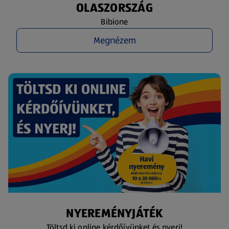
OLASZORSZÁG
Bibione
Megnézem
NYEREMÉNYJÁTÉK
Töltsd ki online kérdőívünket és nyerj!