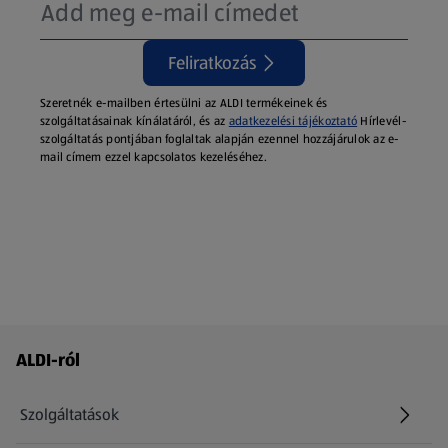
Feliratkozás
Szeretnék e-mailben értesülni az ALDI termékeinek és
szolgáltatásainak kínálatáról, és az
adatkezelési tájékoztató
Hírlevél-
szolgáltatás pontjában foglaltak alapján ezennel hozzájárulok az e-
mail címem ezzel kapcsolatos kezeléséhez.
Láblécmenü - további linkek
ALDI-ról
Szolgáltatások