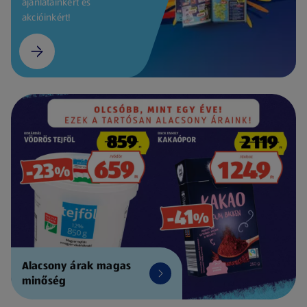
ajánlatainkért és
akcióinkért!
Alacsony árak magas
minőség