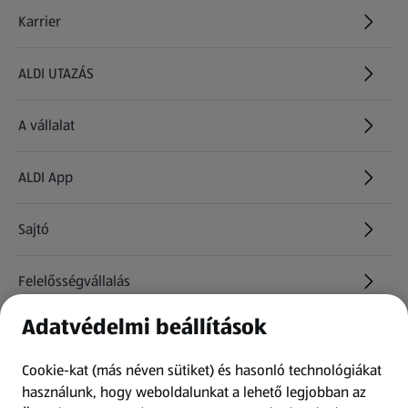
Karrier
(új oldalon nyílik meg)
ALDI UTAZÁS
(új oldalon nyílik meg)
A vállalat
ALDI App
Sajtó
Felelősségvállalás
Adatvédelmi beállítások
Információk
Cookie-kat (más néven sütiket) és hasonló technológiákat
Kérdőív
használunk, hogy weboldalunkat a lehető legjobban az