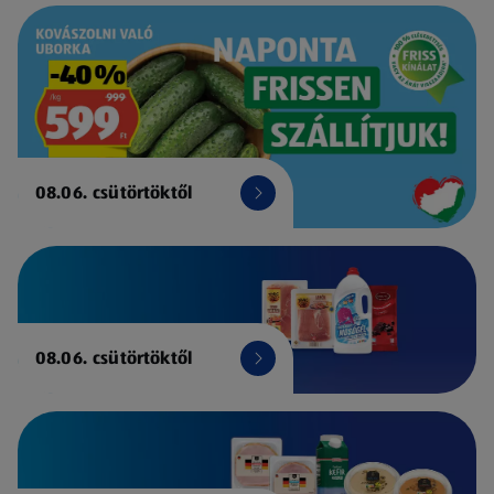
08.06. csütörtöktől
08.06. csütörtöktől