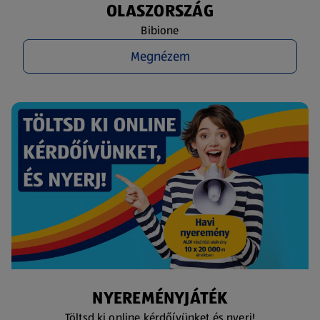
OLASZORSZÁG
Bibione
Megnézem
NYEREMÉNYJÁTÉK
Töltsd ki online kérdőívünket és nyerj!