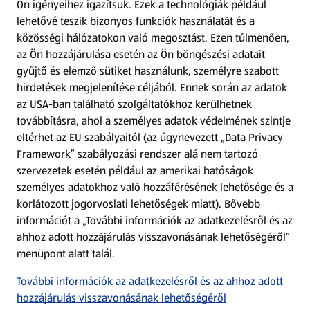
Ön igényeihez igazítsuk.
Ezek a technológiák például
lehetővé teszik bizonyos funkciók használatát és a
Fizetési lehetőségek
közösségi hálózatokon való megosztást. Ezen túlmenően,
az Ön hozzájárulása esetén az Ön böngészési adatait
ALDI utalványok
gyűjtő és elemző sütiket használunk, személyre szabott
hirdetések megjelenítése céljából. Ennek során az adatok
az USA-ban található szolgáltatókhoz kerülhetnek
Árcsökkentés
továbbításra, ahol a személyes adatok védelmének szintje
eltérhet az EU szabályaitól (az úgynevezett „Data Privacy
Adattörlő alkalmazás
Framework” szabályozási rendszer alá nem tartozó
szervezetek esetén például az amerikai hatóságok
Szervizpont
személyes adatokhoz való hozzáférésének lehetősége és a
(új oldalon nyílik meg)
korlátozott jogorvoslati lehetőségek miatt). Bővebb
információt a „További információk az adatkezelésről és az
Fedezz fel minket az interneten!
ahhoz adott hozzájárulás visszavonásának lehetőségéről”
menüpont alatt talál.
Töltsd le az ALDI Magyarország applikációt!
További információk az adatkezelésről és az ahhoz adott
hozzájárulás visszavonásának lehetőségéről