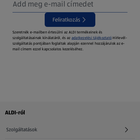
Feliratkozás
Szeretnék e-mailben értesülni az ALDI termékeinek és
szolgáltatásainak kínálatáról, és az
adatkezelési tájékoztató
Hírlevél-
szolgáltatás pontjában foglaltak alapján ezennel hozzájárulok az e-
mail címem ezzel kapcsolatos kezeléséhez.
Láblécmenü - további linkek
ALDI-ról
Szolgáltatások