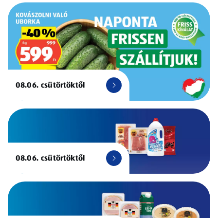
08.06. csütörtöktől
08.06. csütörtöktől