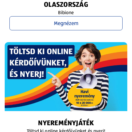
OLASZORSZÁG
Bibione
Megnézem
NYEREMÉNYJÁTÉK
Töltsd ki online kérdőívünket és nyerj!