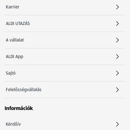
Karrier
(új oldalon nyílik meg)
ALDI UTAZÁS
(új oldalon nyílik meg)
A vállalat
ALDI App
Sajtó
Felelősségvállalás
Információk
Kérdőív