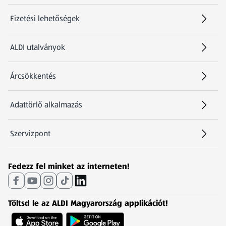
Fizetési lehetőségek
ALDI utalványok
Árcsökkentés
Adattörlő alkalmazás
Szervizpont
(új oldalon nyílik meg)
Fedezz fel minket az interneten!
Töltsd le az ALDI Magyarország applikációt!