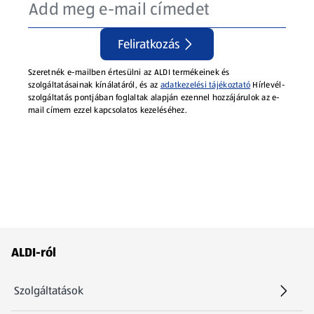
Feliratkozás
Szeretnék e-mailben értesülni az ALDI termékeinek és
szolgáltatásainak kínálatáról, és az
adatkezelési tájékoztató
Hírlevél-
szolgáltatás pontjában foglaltak alapján ezennel hozzájárulok az e-
mail címem ezzel kapcsolatos kezeléséhez.
Láblécmenü - további linkek
ALDI-ról
Szolgáltatások