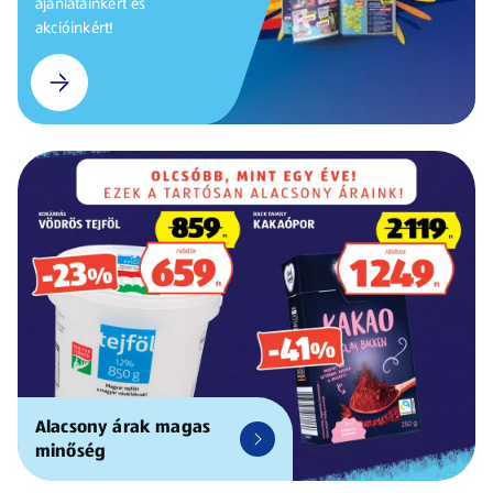
ajánlatainkért és
akcióinkért!
Alacsony árak magas
minőség