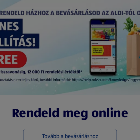
Rendeld meg online
Tovább a bevásárláshoz
(új oldalon nyílik meg)