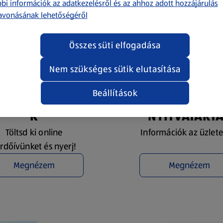
bi információk az adatkezelésről és az ahhoz adott hozzájárulás
avonásának lehetőségéről
Összes süti elfogadása
Nem szükséges sütik elutasítása
Beállítások
YEREMÉNYJÁTÉ
ÜZLETKERESŐ 
K
NYITVATART
Töltsd ki online
Információk az üzlete
rdőívünket és nyerj!
Megnézem
Megnézem