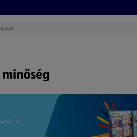
Termékeink
Online bevásárlás
Információk
Az én AL
(új oldalon nyílik meg)
s minőség
ainkért és