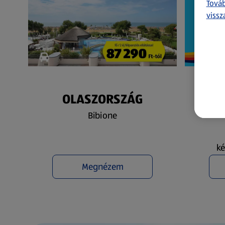
Továb
vissz
OLASZORSZÁG
N
Bibione
ké
Megnézem