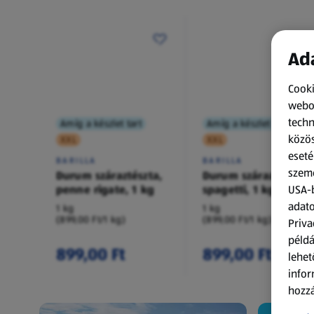
Ada
Cooki
webol
techn
Amíg a készlet tart
Amíg a készlet tart
közös
XXL
XXL
eseté
BARILLA
BARILLA
szemé
Durum száraztészta,
Durum száraztészta,
penne rigate, 1 kg
spagetti, 1 kg
USA-b
adato
1 kg
1 kg
(899,00 Ft/1 kg)
(899,00 Ft/1 kg)
Priva
példá
899,00 Ft
899,00 Ft
lehet
infor
hozzá