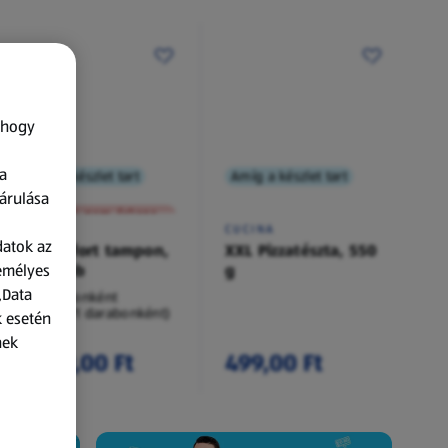
 hogy
a
Amíg a készlet tart
Amíg a készlet tart
XXL
árulása
A termék nem érkezett meg!
O.B.
CUCINA
datok az
Procomfort tampon,
XXL Pizzatészta, 550
zemélyes
54 darab
g
„Data
54 darabonként
(62,94 Ft/1 darabonként)
k esetén
nek
3 399,00 Ft
499,00 Ft