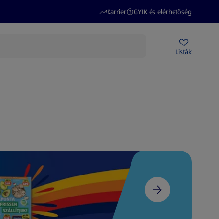
(új oldalon nyílik meg)
(új oldalon nyílik meg)
Karrier
GYIK és elérhetőség
Akciós újságok
ALDI Üzletek
Ajándékkártya
Szervizpont
Listák
DI-m