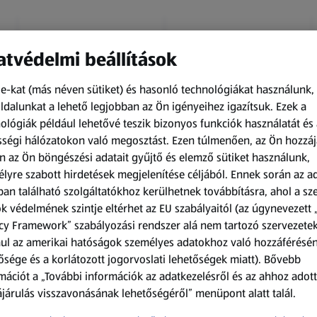
tvédelmi beállítások
e-kat (más néven sütiket) és hasonló technológiákat használunk,
dalunkat a lehető legjobban az Ön igényeihez igazítsuk.
Ezek a
ológiák például lehetővé teszik bizonyos funkciók használatát és 
Amíg a készlet tart
Amíg a készlet tart
ségi hálózatokon való megosztást. Ezen túlmenően, az Ön hozzáj
XXL
XXL
n az Ön böngészési adatait gyűjtő és elemző sütiket használunk,
ACTIMEL
O.B.
lyre szabott hirdetések megjelenítése céljából. Ennek során az a
Actimel joghurtital, 8
Procomfort tampon,
an található szolgáltatókhoz kerülhetnek továbbításra, ahol a s
palack
64 darab
k védelmének szintje eltérhet az EU szabályaitól (az úgynevezett 
0,8 kg
64 darabonként
(1 186,25 Ft/1 kg)
(59,36 Ft/1 darabonként)
cy Framework” szabályozási rendszer alá nem tartozó szervezete
ul az amerikai hatóságok személyes adatokhoz való hozzáférésé
949,00 Ft
3 799,00 Ft
ősége és a korlátozott jogorvoslati lehetőségek miatt). Bővebb
mációt a „További információk az adatkezelésről és az ahhoz adott
járulás visszavonásának lehetőségéről” menüpont alatt talál.