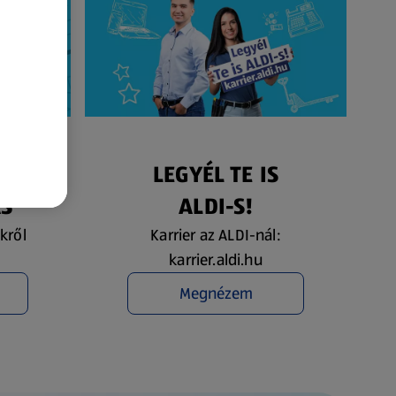
ÉS
LEGYÉL TE IS
ÁS
ALDI-S!
kről
Karrier az ALDI-nál:
karrier.aldi.hu
Megnézem