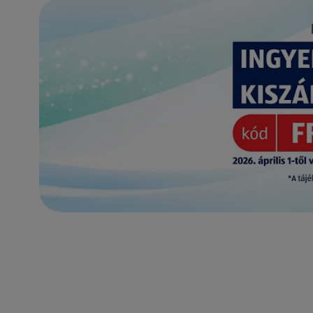
(új oldalon nyílik meg)