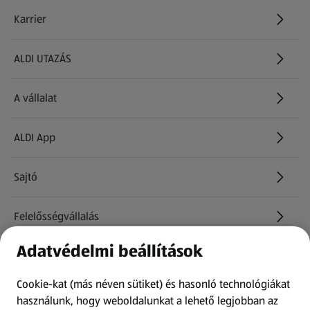
Karrier
(új oldalon nyílik meg)
ALDI UTAZÁS
(új oldalon nyílik meg)
A vállalat
ALDI App
Sajtó
Felelősségvállalás
Adatvédelmi beállítások
Információk
Cookie-kat (más néven sütiket) és hasonló technológiákat
Kérdőív
használunk, hogy weboldalunkat a lehető legjobban az