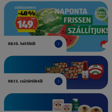
08.10. hétfőtől
08.13. csütörtöktől