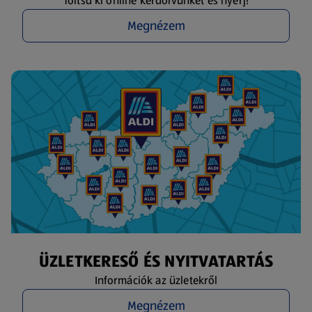
Töltsd ki online kérdőívünket és nyerj!
Megnézem
ÜZLETKERESŐ ÉS NYITVATARTÁS
Információk az üzletekről
Megnézem