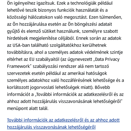
Ön igényeihez igazítsuk.
Ezek a technológiák például
lehetővé teszik bizonyos funkciók használatát és a
Fizetési lehetőségek
közösségi hálózatokon való megosztást. Ezen túlmenően,
az Ön hozzájárulása esetén az Ön böngészési adatait
ALDI utalványok
gyűjtő és elemző sütiket használunk, személyre szabott
hirdetések megjelenítése céljából. Ennek során az adatok
az USA-ban található szolgáltatókhoz kerülhetnek
Árcsökkentés
továbbításra, ahol a személyes adatok védelmének szintje
eltérhet az EU szabályaitól (az úgynevezett „Data Privacy
Adattörlő alkalmazás
Framework” szabályozási rendszer alá nem tartozó
szervezetek esetén például az amerikai hatóságok
Szervizpont
személyes adatokhoz való hozzáférésének lehetősége és a
(új oldalon nyílik meg)
korlátozott jogorvoslati lehetőségek miatt). Bővebb
információt a „További információk az adatkezelésről és az
Fedezz fel minket az interneten!
ahhoz adott hozzájárulás visszavonásának lehetőségéről”
menüpont alatt talál.
Töltsd le az ALDI Magyarország applikációt!
További információk az adatkezelésről és az ahhoz adott
hozzájárulás visszavonásának lehetőségéről