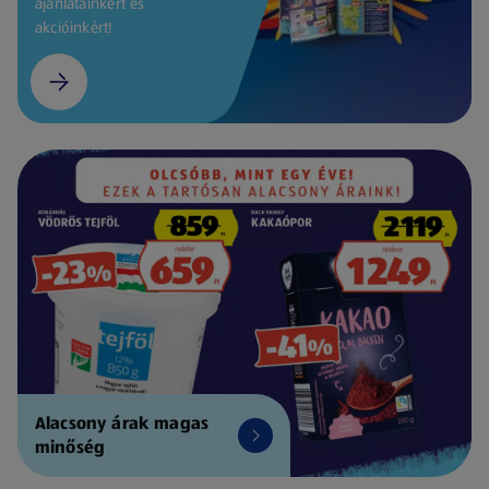
ajánlatainkért és
akcióinkért!
Alacsony árak magas
minőség