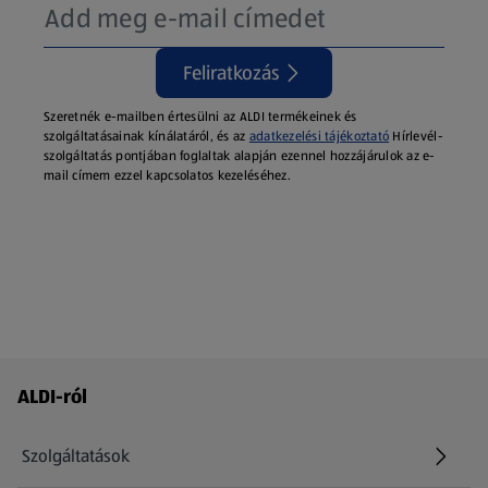
Feliratkozás
Szeretnék e-mailben értesülni az ALDI termékeinek és
szolgáltatásainak kínálatáról, és az
adatkezelési tájékoztató
Hírlevél-
szolgáltatás pontjában foglaltak alapján ezennel hozzájárulok az e-
mail címem ezzel kapcsolatos kezeléséhez.
Láblécmenü - további linkek
ALDI-ról
Szolgáltatások