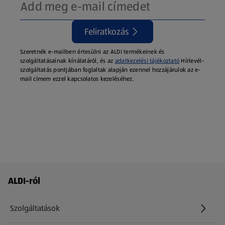
Feliratkozás
Szeretnék e-mailben értesülni az ALDI termékeinek és
szolgáltatásainak kínálatáról, és az
adatkezelési tájékoztató
Hírlevél-
szolgáltatás pontjában foglaltak alapján ezennel hozzájárulok az e-
mail címem ezzel kapcsolatos kezeléséhez.
Láblécmenü - további linkek
ALDI-ról
Szolgáltatások