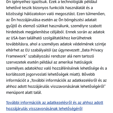
Ön igényeihez igazítsuk.
Ezek a technológiák például
lehetővé teszik bizonyos funkciók használatát és a
Fizetési lehetőségek
közösségi hálózatokon való megosztást. Ezen túlmenően,
az Ön hozzájárulása esetén az Ön böngészési adatait
ALDI utalványok
gyűjtő és elemző sütiket használunk, személyre szabott
hirdetések megjelenítése céljából. Ennek során az adatok
az USA-ban található szolgáltatókhoz kerülhetnek
Árcsökkentés
továbbításra, ahol a személyes adatok védelmének szintje
eltérhet az EU szabályaitól (az úgynevezett „Data Privacy
Adattörlő alkalmazás
Framework” szabályozási rendszer alá nem tartozó
szervezetek esetén például az amerikai hatóságok
Szervizpont
személyes adatokhoz való hozzáférésének lehetősége és a
(új oldalon nyílik meg)
korlátozott jogorvoslati lehetőségek miatt). Bővebb
információt a „További információk az adatkezelésről és az
Fedezz fel minket az interneten!
ahhoz adott hozzájárulás visszavonásának lehetőségéről”
menüpont alatt talál.
Töltsd le az ALDI Magyarország applikációt!
További információk az adatkezelésről és az ahhoz adott
hozzájárulás visszavonásának lehetőségéről