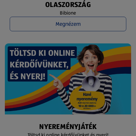
OLASZORSZÁG
Bibione
Megnézem
NYEREMÉNYJÁTÉK
Töltsd ki online kérdőívünket és nyerj!