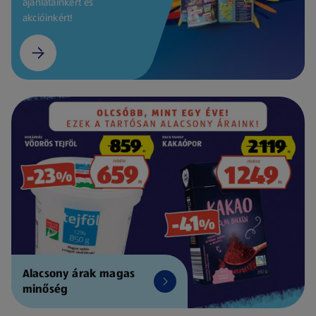
ajánlatainkért és
akcióinkért!
Alacsony árak magas
minőség