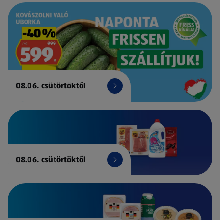
08.06. csütörtöktől
08.06. csütörtöktől