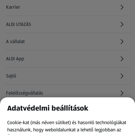
Karrier
(új oldalon nyílik meg)
ALDI UTAZÁS
(új oldalon nyílik meg)
A vállalat
ALDI App
Sajtó
Felelősségvállalás
Adatvédelmi beállítások
Információk
Cookie-kat (más néven sütiket) és hasonló technológiákat
Kérdőív
használunk, hogy weboldalunkat a lehető legjobban az