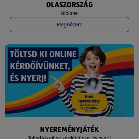
OLASZORSZÁG
Bibione
Megnézem
NYEREMÉNYJÁTÉK
Töltsd ki online kérdőívünket és nyerj!