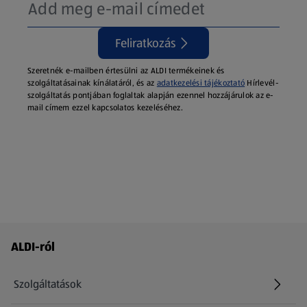
Feliratkozás
Szeretnék e-mailben értesülni az ALDI termékeinek és
szolgáltatásainak kínálatáról, és az
adatkezelési tájékoztató
Hírlevél-
szolgáltatás pontjában foglaltak alapján ezennel hozzájárulok az e-
mail címem ezzel kapcsolatos kezeléséhez.
Láblécmenü - további linkek
ALDI-ról
Szolgáltatások