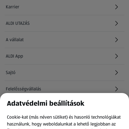
Karrier
(új oldalon nyílik meg)
ALDI UTAZÁS
(új oldalon nyílik meg)
A vállalat
ALDI App
Sajtó
Felelősségvállalás
Adatvédelmi beállítások
Információk
Cookie-kat (más néven sütiket) és hasonló technológiákat
Kérdőív
használunk, hogy weboldalunkat a lehető legjobban az