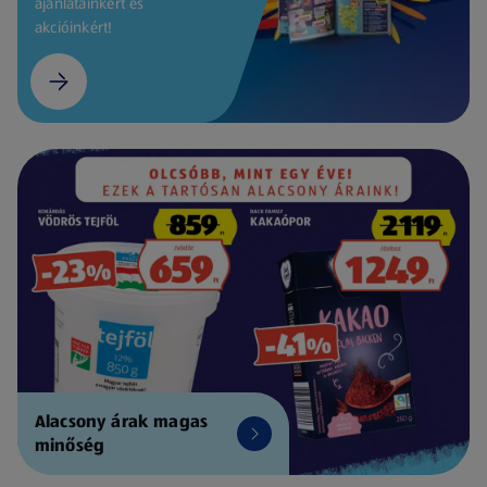
ajánlatainkért és
akcióinkért!
Alacsony árak magas
minőség