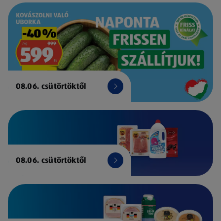
08.06. csütörtöktől
08.06. csütörtöktől