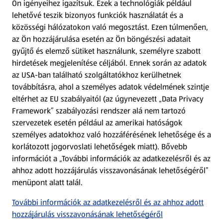
Ön igényeihez igazítsuk.
Ezek a technológiák például
lehetővé teszik bizonyos funkciók használatát és a
Fizetési lehetőségek
közösségi hálózatokon való megosztást. Ezen túlmenően,
az Ön hozzájárulása esetén az Ön böngészési adatait
ALDI utalványok
gyűjtő és elemző sütiket használunk, személyre szabott
hirdetések megjelenítése céljából. Ennek során az adatok
az USA-ban található szolgáltatókhoz kerülhetnek
Árcsökkentés
továbbításra, ahol a személyes adatok védelmének szintje
eltérhet az EU szabályaitól (az úgynevezett „Data Privacy
Adattörlő alkalmazás
Framework” szabályozási rendszer alá nem tartozó
szervezetek esetén például az amerikai hatóságok
Szervizpont
személyes adatokhoz való hozzáférésének lehetősége és a
(új oldalon nyílik meg)
korlátozott jogorvoslati lehetőségek miatt). Bővebb
információt a „További információk az adatkezelésről és az
Fedezz fel minket az interneten!
ahhoz adott hozzájárulás visszavonásának lehetőségéről”
menüpont alatt talál.
Töltsd le az ALDI Magyarország applikációt!
További információk az adatkezelésről és az ahhoz adott
hozzájárulás visszavonásának lehetőségéről