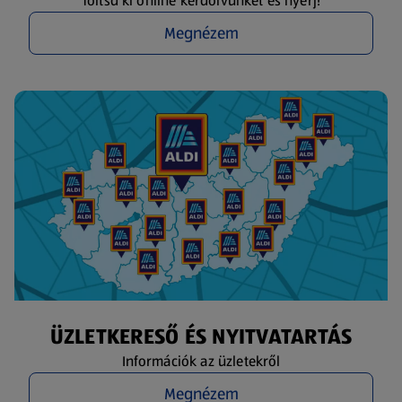
Töltsd ki online kérdőívünket és nyerj!
Megnézem
ÜZLETKERESŐ ÉS NYITVATARTÁS
Információk az üzletekről
Megnézem