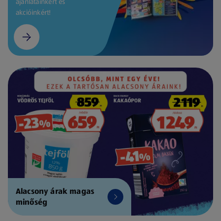
ajánlatainkért és
akcióinkért!
Alacsony árak magas
minőség