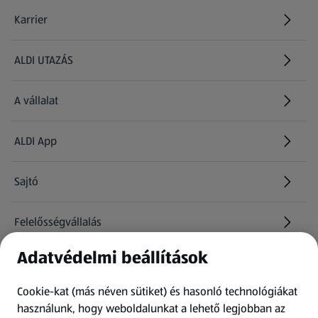
Karrier
(új oldalon nyílik meg)
ALDI UTAZÁS
(új oldalon nyílik meg)
A vállalat
ALDI App
Sajtó
Felelősségvállalás
Adatvédelmi beállítások
Információk
Cookie-kat (más néven sütiket) és hasonló technológiákat
Kérdőív
használunk, hogy weboldalunkat a lehető legjobban az