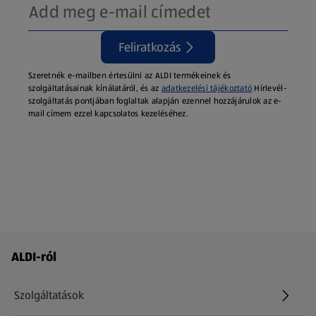
Feliratkozás
Szeretnék e-mailben értesülni az ALDI termékeinek és
szolgáltatásainak kínálatáról, és az
adatkezelési tájékoztató
Hírlevél-
szolgáltatás pontjában foglaltak alapján ezennel hozzájárulok az e-
mail címem ezzel kapcsolatos kezeléséhez.
Láblécmenü - további linkek
ALDI-ról
Szolgáltatások