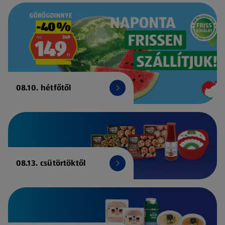
08.10. hétfőtől
08.13. csütörtöktől