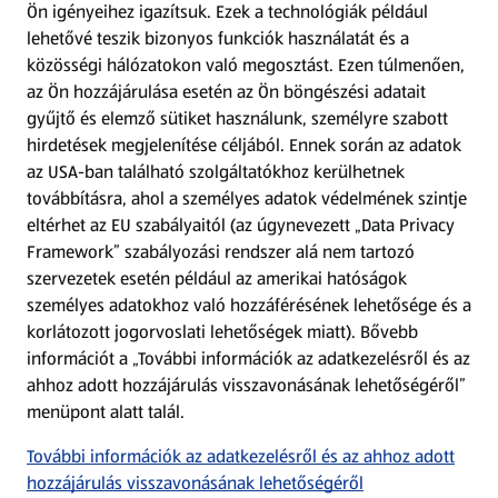
Ön igényeihez igazítsuk.
Ezek a technológiák például
lehetővé teszik bizonyos funkciók használatát és a
Fizetési lehetőségek
közösségi hálózatokon való megosztást. Ezen túlmenően,
az Ön hozzájárulása esetén az Ön böngészési adatait
ALDI utalványok
gyűjtő és elemző sütiket használunk, személyre szabott
hirdetések megjelenítése céljából. Ennek során az adatok
az USA-ban található szolgáltatókhoz kerülhetnek
Árcsökkentés
továbbításra, ahol a személyes adatok védelmének szintje
eltérhet az EU szabályaitól (az úgynevezett „Data Privacy
Adattörlő alkalmazás
Framework” szabályozási rendszer alá nem tartozó
szervezetek esetén például az amerikai hatóságok
Szervizpont
személyes adatokhoz való hozzáférésének lehetősége és a
(új oldalon nyílik meg)
korlátozott jogorvoslati lehetőségek miatt). Bővebb
információt a „További információk az adatkezelésről és az
Fedezz fel minket az interneten!
ahhoz adott hozzájárulás visszavonásának lehetőségéről”
menüpont alatt talál.
Töltsd le az ALDI Magyarország applikációt!
További információk az adatkezelésről és az ahhoz adott
hozzájárulás visszavonásának lehetőségéről