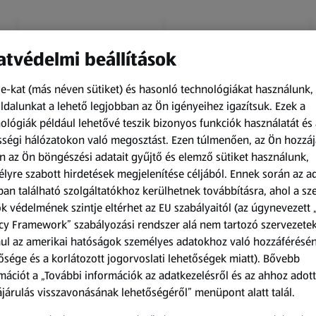
tvédelmi beállítások
e-kat (más néven sütiket) és hasonló technológiákat használunk,
dalunkat a lehető legjobban az Ön igényeihez igazítsuk.
Ezek a
ológiák például lehetővé teszik bizonyos funkciók használatát és 
Amíg a készlet tart
Amíg a készlet tart
ségi hálózatokon való megosztást. Ezen túlmenően, az Ön hozzáj
XXL
XXL
n az Ön böngészési adatait gyűjtő és elemző sütiket használunk,
ACTIMEL
O.B.
lyre szabott hirdetések megjelenítése céljából. Ennek során az a
Actimel joghurtital, 8
Procomfort tampon,
an található szolgáltatókhoz kerülhetnek továbbításra, ahol a s
palack
64 darab
k védelmének szintje eltérhet az EU szabályaitól (az úgynevezett 
0,8 kg
64 darabonként
(1 186,25 Ft/1 kg)
(59,36 Ft/1 darabonként)
cy Framework” szabályozási rendszer alá nem tartozó szervezete
ul az amerikai hatóságok személyes adatokhoz való hozzáférésé
949,00 Ft
3 799,00 Ft
ősége és a korlátozott jogorvoslati lehetőségek miatt). Bővebb
mációt a „További információk az adatkezelésről és az ahhoz adott
járulás visszavonásának lehetőségéről” menüpont alatt talál.