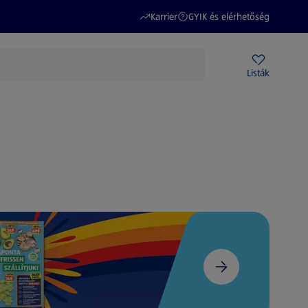
(új oldalon nyílik meg)
(új oldalon nyílik meg)
Karrier
GYIK és elérhetőség
Akciós újságok
ALDI Üzletek
Ajándékkártya
Szervizpont
Listák
DI-m