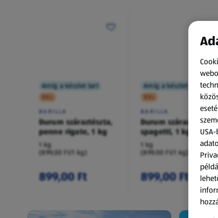
Ada
Cooki
webol
techn
Amíg a készlet tart
Amíg a készlet tart
közös
XXL
XXL
eseté
BARILLA
BARILLA
szemé
Durum száraztészta,
Durum száraztészta,
penne rigate, 1 kg
spagetti, 1 kg
USA-b
adato
1 kg
1 kg
(899,00 Ft/1 kg)
(899,00 Ft/1 kg)
Priva
példá
899,00 Ft
899,00 Ft
lehet
infor
hozzá