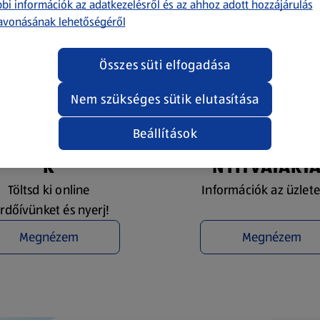
bi információk az adatkezelésről és az ahhoz adott hozzájárulás
avonásának lehetőségéről
Összes süti elfogadása
Nem szükséges sütik elutasítása
Beállítások
YEREMÉNYJÁTÉ
ÜZLETKERESŐ 
K
NYITVATART
Töltsd ki online
Információk az üzlete
rdőívünket és nyerj!
Megnézem
Megnézem