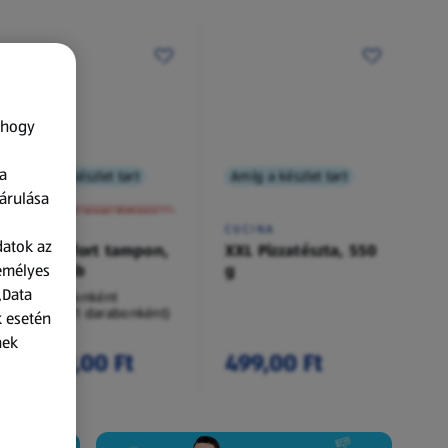
 hogy
a
Amíg a készlet tart
Amíg a készlet tart
XXL
árulása
A termék nem érkezett meg!
O.B.
CUCINA
datok az
Procomfort tampon,
XXL Pizzatészta, 550
zemélyes
54 darab
g
„Data
54 darabonként
(62,94 Ft/1 darabonként)
k esetén
nek
3 399,00 Ft
499,00 Ft