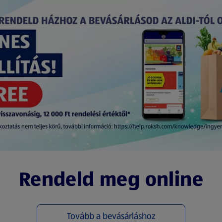
Rendeld meg online
Tovább a bevásárláshoz
(új oldalon nyílik meg)