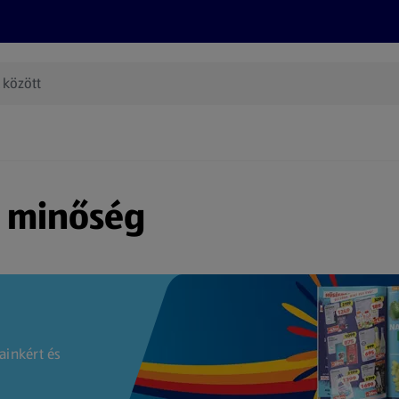
Termékeink
Online bevásárlás
Információk
Az én AL
(új oldalon nyílik meg)
s minőség
ainkért és