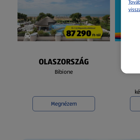
Továb
vissz
OLASZORSZÁG
N
Bibione
ké
Megnézem