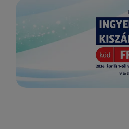
(új oldalon nyílik meg)