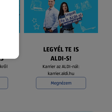
ÉS
LEGYÉL TE IS
ÁS
ALDI-S!
kről
Karrier az ALDI-nál:
karrier.aldi.hu
Megnézem