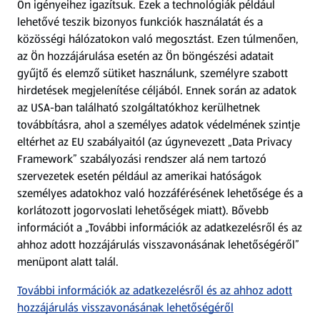
Ön igényeihez igazítsuk.
Ezek a technológiák például
lehetővé teszik bizonyos funkciók használatát és a
Fizetési lehetőségek
közösségi hálózatokon való megosztást. Ezen túlmenően,
az Ön hozzájárulása esetén az Ön böngészési adatait
ALDI utalványok
gyűjtő és elemző sütiket használunk, személyre szabott
hirdetések megjelenítése céljából. Ennek során az adatok
az USA-ban található szolgáltatókhoz kerülhetnek
Árcsökkentés
továbbításra, ahol a személyes adatok védelmének szintje
eltérhet az EU szabályaitól (az úgynevezett „Data Privacy
Adattörlő alkalmazás
Framework” szabályozási rendszer alá nem tartozó
szervezetek esetén például az amerikai hatóságok
Szervizpont
személyes adatokhoz való hozzáférésének lehetősége és a
(új oldalon nyílik meg)
korlátozott jogorvoslati lehetőségek miatt). Bővebb
információt a „További információk az adatkezelésről és az
Fedezz fel minket az interneten!
ahhoz adott hozzájárulás visszavonásának lehetőségéről”
menüpont alatt talál.
Töltsd le az ALDI Magyarország applikációt!
További információk az adatkezelésről és az ahhoz adott
hozzájárulás visszavonásának lehetőségéről