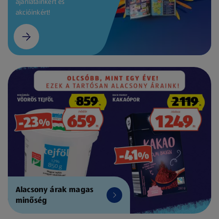
ajánlatainkért és
akcióinkért!
Alacsony árak magas
minőség