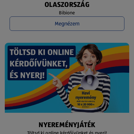
OLASZORSZÁG
Bibione
Megnézem
NYEREMÉNYJÁTÉK
Töltsd ki online kérdőívünket és nyerj!