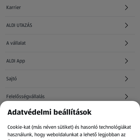
Karrier
(új oldalon nyílik meg)
ALDI UTAZÁS
(új oldalon nyílik meg)
A vállalat
ALDI App
Sajtó
Felelősségvállalás
Adatvédelmi beállítások
Információk
Cookie-kat (más néven sütiket) és hasonló technológiákat
Kérdőív
használunk, hogy weboldalunkat a lehető legjobban az