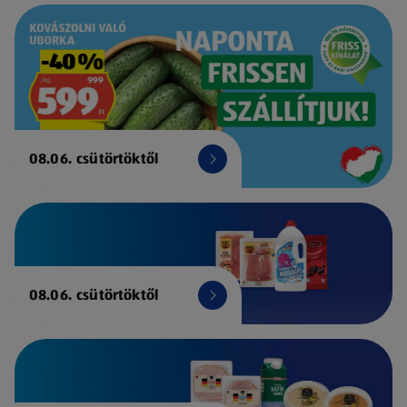
08.06. csütörtöktől
08.06. csütörtöktől