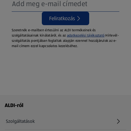
Feliratkozás
Szeretnék e-mailben értesülni az ALDI termékeinek és
szolgáltatásainak kínálatáról, és az
adatkezelési tájékoztató
Hírlevél-
szolgáltatás pontjában foglaltak alapján ezennel hozzájárulok az e-
mail címem ezzel kapcsolatos kezeléséhez.
Láblécmenü - további linkek
ALDI-ról
Szolgáltatások