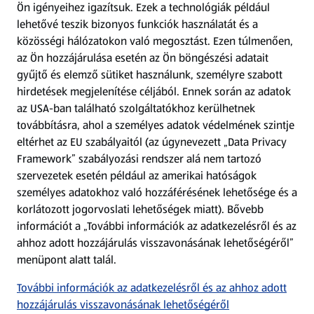
Ön igényeihez igazítsuk.
Ezek a technológiák például
lehetővé teszik bizonyos funkciók használatát és a
Fizetési lehetőségek
közösségi hálózatokon való megosztást. Ezen túlmenően,
az Ön hozzájárulása esetén az Ön böngészési adatait
ALDI utalványok
gyűjtő és elemző sütiket használunk, személyre szabott
hirdetések megjelenítése céljából. Ennek során az adatok
az USA-ban található szolgáltatókhoz kerülhetnek
Árcsökkentés
továbbításra, ahol a személyes adatok védelmének szintje
eltérhet az EU szabályaitól (az úgynevezett „Data Privacy
Adattörlő alkalmazás
Framework” szabályozási rendszer alá nem tartozó
szervezetek esetén például az amerikai hatóságok
Szervizpont
személyes adatokhoz való hozzáférésének lehetősége és a
(új oldalon nyílik meg)
korlátozott jogorvoslati lehetőségek miatt). Bővebb
információt a „További információk az adatkezelésről és az
Fedezz fel minket az interneten!
ahhoz adott hozzájárulás visszavonásának lehetőségéről”
menüpont alatt talál.
Töltsd le az ALDI Magyarország applikációt!
További információk az adatkezelésről és az ahhoz adott
hozzájárulás visszavonásának lehetőségéről