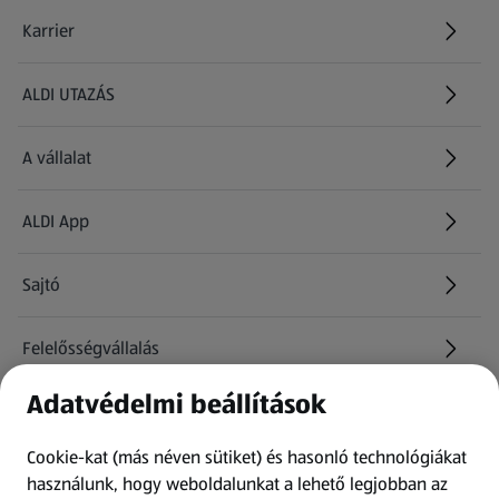
Karrier
(új oldalon nyílik meg)
ALDI UTAZÁS
(új oldalon nyílik meg)
A vállalat
ALDI App
Sajtó
Felelősségvállalás
Adatvédelmi beállítások
Információk
Cookie-kat (más néven sütiket) és hasonló technológiákat
Kérdőív
használunk, hogy weboldalunkat a lehető legjobban az