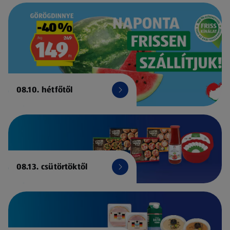
08.10. hétfőtől
08.13. csütörtöktől