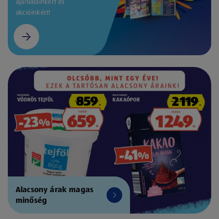
ajánlatainkért és
akcióinkért!
Alacsony árak magas
minőség