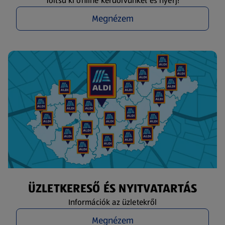
Töltsd ki online kérdőívünket és nyerj!
Megnézem
ÜZLETKERESŐ ÉS NYITVATARTÁS
Információk az üzletekről
Megnézem