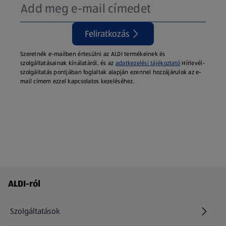
Feliratkozás
Szeretnék e-mailben értesülni az ALDI termékeinek és
szolgáltatásainak kínálatáról, és az
adatkezelési tájékoztató
Hírlevél-
szolgáltatás pontjában foglaltak alapján ezennel hozzájárulok az e-
mail címem ezzel kapcsolatos kezeléséhez.
Láblécmenü - további linkek
ALDI-ról
Szolgáltatások