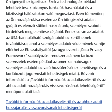
Ön igényeihez igazítsuk.
Ezek a technológiák például
lehetővé teszik bizonyos funkciók használatát és a
Fizetési lehetőségek
közösségi hálózatokon való megosztást. Ezen túlmenően,
az Ön hozzájárulása esetén az Ön böngészési adatait
ALDI utalványok
gyűjtő és elemző sütiket használunk, személyre szabott
hirdetések megjelenítése céljából. Ennek során az adatok
az USA-ban található szolgáltatókhoz kerülhetnek
Árcsökkentés
továbbításra, ahol a személyes adatok védelmének szintje
eltérhet az EU szabályaitól (az úgynevezett „Data Privacy
Adattörlő alkalmazás
Framework” szabályozási rendszer alá nem tartozó
szervezetek esetén például az amerikai hatóságok
Szervizpont
személyes adatokhoz való hozzáférésének lehetősége és a
(új oldalon nyílik meg)
korlátozott jogorvoslati lehetőségek miatt). Bővebb
információt a „További információk az adatkezelésről és az
Fedezz fel minket az interneten!
ahhoz adott hozzájárulás visszavonásának lehetőségéről”
menüpont alatt talál.
Töltsd le az ALDI Magyarország applikációt!
További információk az adatkezelésről és az ahhoz adott
hozzájárulás visszavonásának lehetőségéről