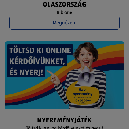
OLASZORSZÁG
Bibione
Megnézem
NYEREMÉNYJÁTÉK
Töltsd ki online kérdőívünket és nyerj!