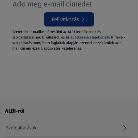
Feliratkozás
Szeretnék e-mailben értesülni az ALDI termékeinek és
szolgáltatásainak kínálatáról, és az
adatkezelési tájékoztató
Hírlevél-
szolgáltatás pontjában foglaltak alapján ezennel hozzájárulok az e-
mail címem ezzel kapcsolatos kezeléséhez.
Láblécmenü - további linkek
ALDI-ról
Szolgáltatások