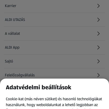
Karrier
(új oldalon nyílik meg)
ALDI UTAZÁS
(új oldalon nyílik meg)
A vállalat
ALDI App
Sajtó
Felelősségvállalás
Adatvédelmi beállítások
Információk
Cookie-kat (más néven sütiket) és hasonló technológiákat
Kérdőív
használunk, hogy weboldalunkat a lehető legjobban az