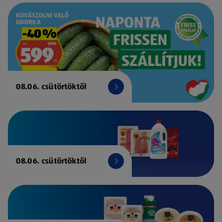
08.06. csütörtöktől
08.06. csütörtöktől