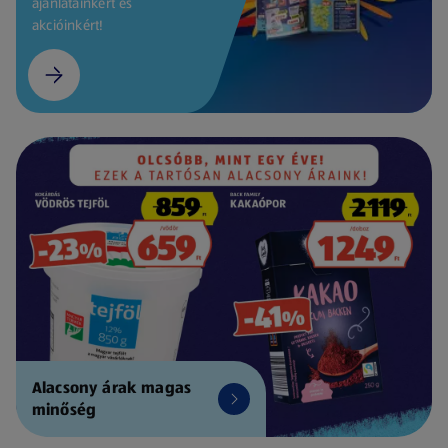
ajánlatainkért és
akcióinkért!
Alacsony árak magas
minőség