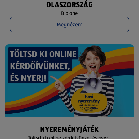
OLASZORSZÁG
Bibione
Megnézem
NYEREMÉNYJÁTÉK
Töltsd ki online kérdőívünket és nyerj!