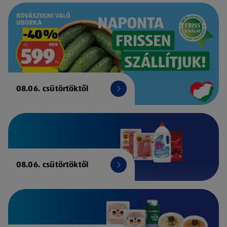
08.06. csütörtöktől
08.06. csütörtöktől