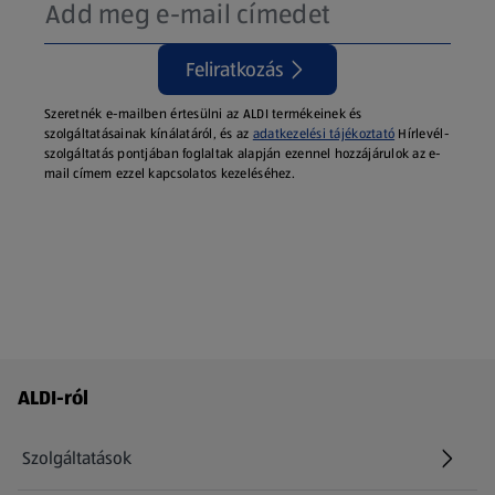
Feliratkozás
Szeretnék e-mailben értesülni az ALDI termékeinek és
szolgáltatásainak kínálatáról, és az
adatkezelési tájékoztató
Hírlevél-
szolgáltatás pontjában foglaltak alapján ezennel hozzájárulok az e-
mail címem ezzel kapcsolatos kezeléséhez.
Láblécmenü - további linkek
ALDI-ról
Szolgáltatások