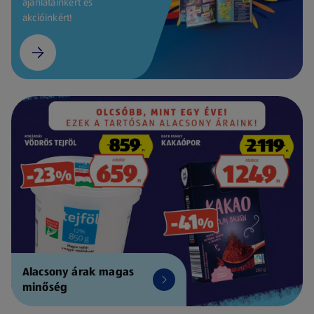
ajánlatainkért és
akcióinkért!
Alacsony árak magas
minőség