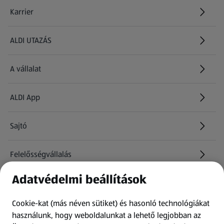
Karrier
(új oldalon nyílik meg)
ALDI UTAZÁS
(új oldalon nyílik meg)
A vállalat
ALDI App
Sajtó
Felelősségvállalás
Adatvédelmi beállítások
Információk
Cookie-kat (más néven sütiket) és hasonló technológiákat
Kérdőív
használunk, hogy weboldalunkat a lehető legjobban az