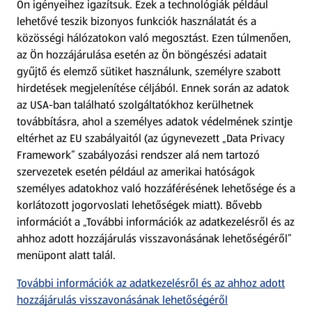
Ön igényeihez igazítsuk.
Ezek a technológiák például
lehetővé teszik bizonyos funkciók használatát és a
Fizetési lehetőségek
közösségi hálózatokon való megosztást. Ezen túlmenően,
az Ön hozzájárulása esetén az Ön böngészési adatait
ALDI utalványok
gyűjtő és elemző sütiket használunk, személyre szabott
hirdetések megjelenítése céljából. Ennek során az adatok
az USA-ban található szolgáltatókhoz kerülhetnek
Árcsökkentés
továbbításra, ahol a személyes adatok védelmének szintje
eltérhet az EU szabályaitól (az úgynevezett „Data Privacy
Adattörlő alkalmazás
Framework” szabályozási rendszer alá nem tartozó
szervezetek esetén például az amerikai hatóságok
Szervizpont
személyes adatokhoz való hozzáférésének lehetősége és a
(új oldalon nyílik meg)
korlátozott jogorvoslati lehetőségek miatt). Bővebb
információt a „További információk az adatkezelésről és az
Fedezz fel minket az interneten!
ahhoz adott hozzájárulás visszavonásának lehetőségéről”
menüpont alatt talál.
Töltsd le az ALDI Magyarország applikációt!
További információk az adatkezelésről és az ahhoz adott
hozzájárulás visszavonásának lehetőségéről