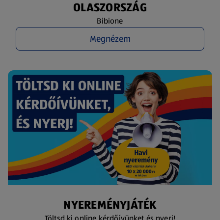
OLASZORSZÁG
Bibione
Megnézem
NYEREMÉNYJÁTÉK
Töltsd ki online kérdőívünket és nyerj!