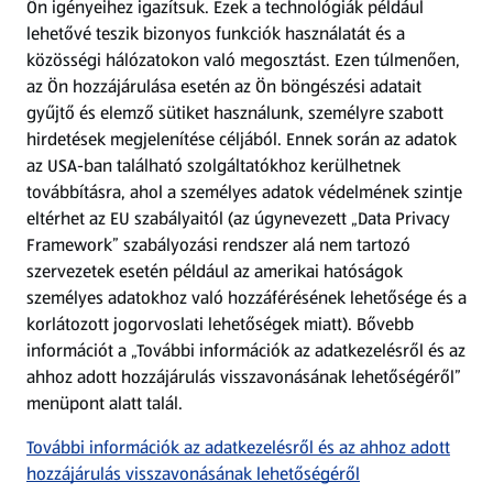
Ön igényeihez igazítsuk.
Ezek a technológiák például
lehetővé teszik bizonyos funkciók használatát és a
Fizetési lehetőségek
közösségi hálózatokon való megosztást. Ezen túlmenően,
az Ön hozzájárulása esetén az Ön böngészési adatait
ALDI utalványok
gyűjtő és elemző sütiket használunk, személyre szabott
hirdetések megjelenítése céljából. Ennek során az adatok
az USA-ban található szolgáltatókhoz kerülhetnek
Árcsökkentés
továbbításra, ahol a személyes adatok védelmének szintje
eltérhet az EU szabályaitól (az úgynevezett „Data Privacy
Adattörlő alkalmazás
Framework” szabályozási rendszer alá nem tartozó
szervezetek esetén például az amerikai hatóságok
Szervizpont
személyes adatokhoz való hozzáférésének lehetősége és a
(új oldalon nyílik meg)
korlátozott jogorvoslati lehetőségek miatt). Bővebb
információt a „További információk az adatkezelésről és az
Fedezz fel minket az interneten!
ahhoz adott hozzájárulás visszavonásának lehetőségéről”
menüpont alatt talál.
Töltsd le az ALDI Magyarország applikációt!
További információk az adatkezelésről és az ahhoz adott
hozzájárulás visszavonásának lehetőségéről