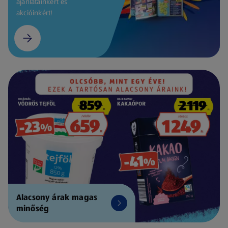
ajánlatainkért és
akcióinkért!
Alacsony árak magas
minőség