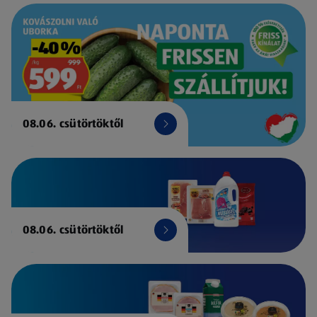
08.06. csütörtöktől
08.06. csütörtöktől