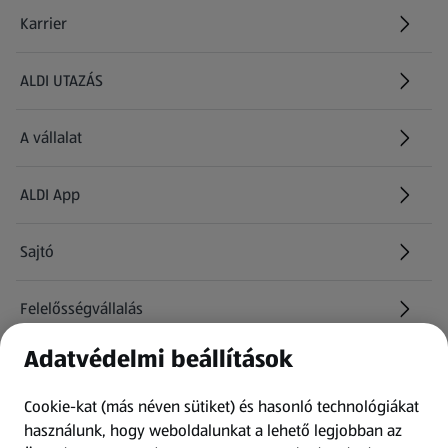
Karrier
(új oldalon nyílik meg)
ALDI UTAZÁS
(új oldalon nyílik meg)
A vállalat
ALDI App
Sajtó
Felelősségvállalás
Adatvédelmi beállítások
Információk
Cookie-kat (más néven sütiket) és hasonló technológiákat
Kérdőív
használunk, hogy weboldalunkat a lehető legjobban az