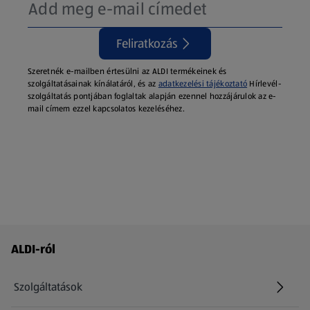
Feliratkozás
Szeretnék e-mailben értesülni az ALDI termékeinek és
szolgáltatásainak kínálatáról, és az
adatkezelési tájékoztató
Hírlevél-
szolgáltatás pontjában foglaltak alapján ezennel hozzájárulok az e-
mail címem ezzel kapcsolatos kezeléséhez.
Láblécmenü - további linkek
ALDI-ról
Szolgáltatások